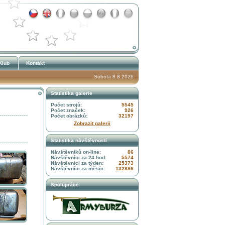
Klub
Kontakt
Sobota 8.8.2026
Statistika galerie
Počet strojů:
5545
Počet značek:
926
Počet obrázků:
32197
Zobrazit galerii
Statistika návštěvnosti
Návštěvníků on-line:
86
Návštěvníci za 24 hod:
5574
Návštěvníci za týden:
25373
Návštěvníci za měsíc:
132886
Spolupráce