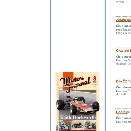
STOP.
Zenith p
Číslo inze
Prodám Zen
Praga a ji
Graetzin 
Číslo inze
Koupím Gra
Graetzin a 
Díly ČZ T
Číslo inze
Prodám ČZ 
dohoda.
Hodinky
|
Číslo inze
Koupím sta