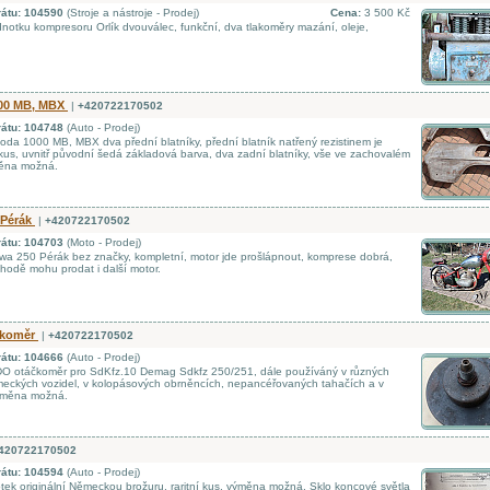
rátu: 104590
(Stroje a nástroje - Prodej)
Cena:
3 500 Kč
notku kompresoru Orlík dvouválec, funkční, dva tlakoměry mazání, oleje,
00 MB, MBX
|
+420722170502
rátu: 104748
(Auto - Prodej)
da 1000 MB, MBX dva přední blatníky, přední blatník natřený rezistinem je
kus, uvnitř původní šedá základová barva, dva zadní blatníky, vše ve zachovalém
měna možná.
 Pérák
|
+420722170502
rátu: 104703
(Moto - Prodej)
a 250 Pérák bez značky, kompletní, motor jde prošlápnout, komprese dobrá,
ohodě mohu prodat i další motor.
čkoměr
|
+420722170502
rátu: 104666
(Auto - Prodej)
O otáčkoměr pro SdKfz.10 Demag Sdkfz 250/251, dále používáný v různých
eckých vozidel, v kolopásových obrněncích, nepancéřovaných tahačích a v
výměna možná.
420722170502
rátu: 104594
(Auto - Prodej)
ek originální Německou brožuru, raritní kus, výměna možná. Sklo koncové světla