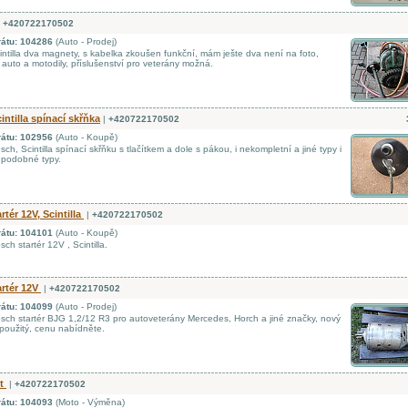
+420722170502
rátu: 104286
(Auto - Prodej)
ntilla dva magnety, s kabelka zkoušen funkční, mám ješte dva není na foto,
auto a motodily, příslušenství pro veterány možná.
intilla spínací skřňka
|
+420722170502
rátu: 102956
(Auto - Koupě)
h, Scintilla spínací skřňku s tlačítkem a dole s pákou, i nekompletní a jiné typy i
 podobné typy.
rtér 12V, Scintilla
|
+420722170502
rátu: 104101
(Auto - Koupě)
h startér 12V , Scintilla.
rtér 12V
|
+420722170502
rátu: 104099
(Auto - Prodej)
ch startér BJG 1,2/12 R3 pro autoveterány Mercedes, Horch a jiné značky, nový
oužitý, cenu nabídněte.
st
|
+420722170502
rátu: 104093
(Moto - Výměna)