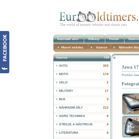
Kalendář akcí
Odkazy
Forum
Galeri
Hlavní stránka
Inzerce
Náhradní díly
Inzerce
749
AUTO
303
Jawa 175
MOTO
174
Prodám Jawa
VELO
2
Fotograf
MILITARY
17
BUS
3
NÁHRADNÍ DÍLY
212
AGRO TECHNIKA
9
STROJE A NÁSTROJE
4
LITERATURA
6