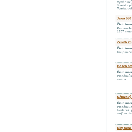
Vyměním ČZ
Tourist v 
Tourist, d
Jawa 550 
Číslo inze
Prodám Jaw
1957 motor
Zenith 26
Číslo inze
Koupím Zen
Bosch sta
Číslo inze
Prodám Ško
možná.
Německý 
Číslo inze
Prodám Bos
hledáček, 
olejů možn
Díly Aero