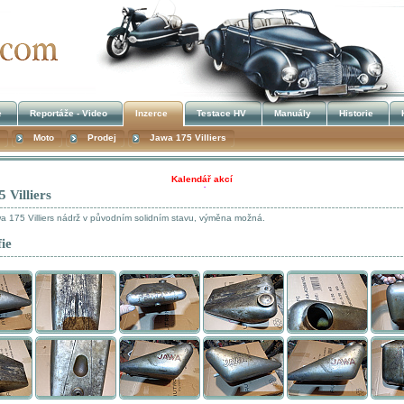
e
Reportáže - Video
Inzerce
Testace HV
Manuály
Historie
Moto
Prodej
Jawa 175 Villiers
Kalendář akcí
 Villiers
!!! UKRADENÉ STROJE !!!
 175 Villiers nádrž v původním solidním stavu, výměna možná.
ie