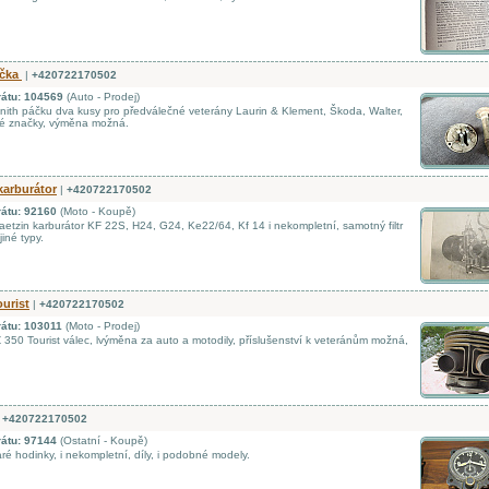
áčka
|
+420722170502
rátu: 104569
(Auto - Prodej)
ith páčku dva kusy pro předválečné veterány Laurin & Klement, Škoda, Walter,
né značky, výměna možná.
karburátor
|
+420722170502
rátu: 92160
(Moto - Koupě)
etzin karburátor KF 22S, H24, G24, Ke22/64, Kf 14 i nekompletní, samotný filtr
jiné typy.
ourist
|
+420722170502
rátu: 103011
(Moto - Prodej)
350 Tourist válec, lvýměna za auto a motodily, příslušenství k veteránům možná,
+420722170502
rátu: 97144
(Ostatní - Koupě)
ré hodinky, i nekompletní, díly, i podobné modely.