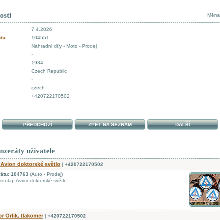
osti
Měna
7.4.2026
átu
104551
Náhradní díly - Moto - Prodej
-
1934
Czech Republic
-
czech
+420722170502
PŘEDCHOZÍ
ZPĚT NA SEZNAM
DALŠÍ
inzeráty uživatele
Avion doktorské světlo
|
+420722170502
rátu: 104763
(Auto - Prodej)
culap Avion doktorské světlo.
 Orlik, tlakomer
|
+420722170502