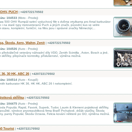
 OHV, PUCH
|
+420722170502
rátu: 104533
(Moto - Prodej)
a 500 OHV Rumpál raritní vzduchový filtr s dvěma vrtulkama pro Amal karburátor
o i na staré typy motoveteranů Puch a jiných značk, původní kus ve velmi
stavu, kompletní, funkční, na filtru jsou i správné značky Německýc...
ga, Škoda, Aero, Walter, Zenit
|
+420722170502
rátu: 104526
(Auto - Prodej)
 předválečné veterány náhradní díly VDO, Zenith Scintilla , Avion, Bosch a jiné,
m skříňky, přepínače kontrolky, příslušenství, výměna možná.
 36, 30 HK, ABC 26
|
+420722170502
rátu: 104514
(Auto - Koupě)
ith karburator HK 36, HK HK, ABC 26 I nekompletní.
istková skříňka
|
+420722170502
rátu: 104475
(Auto - Prodej)
da Populár, Rapid, Favorit, Superb, Tudor, Laurin & Klement pojistkové skříňky,
oužité, výrobce prvorepubliková firma Bratří Prchalové, držák vázičky, Škoda
sny, panty Populár, Škoda Octavia, Felicia kování některé po GO, výměna možná.
50 Tourist
|
+420722170502