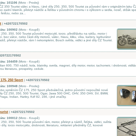
rátu: 101106
(Moto - Prodej)
 350 Tourist válec a hlavu, i jiné díly 250, 350, 500 Tourist za původní rám v originálním laku Č
bo zadní blatník, překryt nádrže a řidítka v původním chromu i s výřezem u sedla, nosič, držák spz
t řetězu, nebo za...
t
|
+420722170502
rátu: 100902
(Moto - Koupě)
250, 350, 500 Tourist původní motocykl, torzo, předělávku na rykšu, motor i
, bez válce, nebo části díly motorů, válec, hlavu, kliku, víka, kartery, karburátor
drž, překryt nádrže, rám I nekompletni, Bosch světla, vidlici a jiné díly ČZ Tourist.
420722170502
rátu: 104459
(Moto - Koupě)
an 600, 750 nádrž, kola, blatniky, svetla, magnet, díly motor, motor, tachometr, i drobnosti, vidliác
u literaturu, prospekty, cedule.
 175, 250 Sport
|
+420722170502
rátu: 100948
(Moto - Prodej)
bo vyměním ČZ 175, 250 Sport předválečná, jedno původní nepoužité nové
díly ČZ 250, 350, 500 Tourist, Ogar, Jawa 500 OHC, OHV, 350 OHV, SV, BMW,
aga, Indian, Harley, Kdf 82, 166, i jiné značky.
ourist
|
+420722170502
rátu: 100012
(Moto - Koupě)
50, 350, 500 Tourist původní rám, motor, překryt a nádrž, řidítka, vidlici, světla
é díly, torzo motocyklu, drobnosti, literaturu, reklamní předměty ČZ, kovové