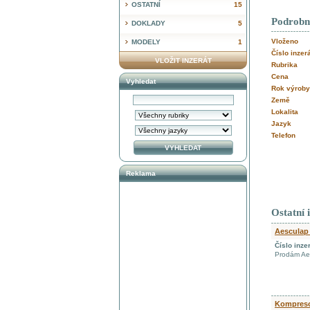
OSTATNÍ
15
Podrobn
DOKLADY
5
Vloženo
MODELY
1
Číslo inzer
VLOŽIT INZERÁT
Rubrika
Cena
Vyhledat
Rok výroby
Země
Lokalita
Jazyk
Telefon
Reklama
Ostatní 
Aesculap 
Číslo inze
Prodám Aes
Kompresor