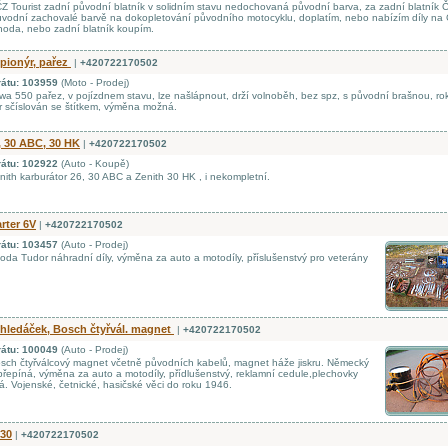
 Tourist zadní původní blatník v solidním stavu nedochovaná původní barva, za zadní blatník 
původní zachovalé barvě na dokopletování původního motocyklu, doplatím, nebo nabízím díly na
ohoda, nebo zadní blatník koupím.
pionýr, pařez
|
+420722170502
rátu: 103959
(Moto - Prodej)
a 550 pařez, v pojízdnem stavu, lze našlápnout, drží volnoběh, bez spz, s původní brašnou, ro
 sčíslován se štítkem, výměna možná.
, 30 ABC, 30 HK
|
+420722170502
rátu: 102922
(Auto - Koupě)
ith karburátor 26, 30 ABC a Zenith 30 HK , i nekompletní.
rter 6V
|
+420722170502
rátu: 103457
(Auto - Prodej)
da Tudor náhradní díly, výměna za auto a motodíly, příslušenstvý pro veterány
hledáček, Bosch čtyřvál. magnet
|
+420722170502
rátu: 100049
(Auto - Prodej)
ch čtyřválcový magnet včetně původních kabelů, magnet háže jiskru. Německý
přepíná, výměna za auto a motodíly, přídlušenstvý, reklamní cedule,plechovky
á. Vojenské, četnické, hasičské věci do roku 1946.
 30
|
+420722170502