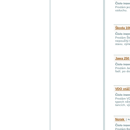
Číslo inze
Prodám jed
vzduchu.
Škoda 10
Číslo inze
Prodám Ško
nepoužítý 
stavu, vý
Jawa 250
Číslo inze
Prodám Jaw
řadí, po d
VDO otá
Číslo inze
Prodám VD
typech něm
tancích, 
Notek
|
+
Číslo inze
Prodám Bot