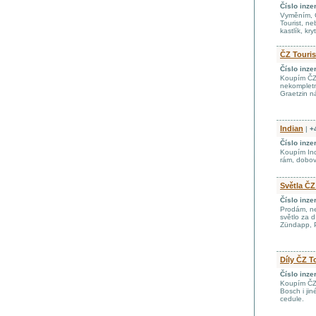
Číslo inze
Vyměním, ČZ
Tourist, ne
kastlík, kry
ČZ Touris
Číslo inze
Koupím ČZ 
nekompletní
Graetzin ná
Indian
|
+
Číslo inze
Koupím Indi
rám, dobovo
Světla ČZ
Číslo inze
Prodám, ne
světlo za 
Zündapp, Pr
Díly ČZ T
Číslo inze
Koupím ČZ 2
Bosch i jin
cedule.