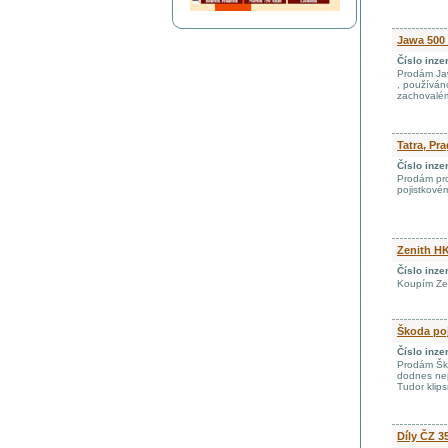
Jawa 500
Číslo inze
Prodám Jaw
, používán
zachovalém 
Tatra, Pra
Číslo inze
Prodám pro
pojistkové
Zenith HK
Číslo inze
Koupím Zen
Škoda poj
Číslo inze
Prodám Ško
dodnes nep
Tudor klip
Díly ČZ 3