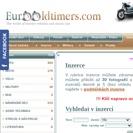
Kalendář akcí
Odkazy
Forum
Galerie
Reportáže - Video
Inze
Hlavní stránka
Inzerce
Military
Ostatní
Prodej
Inzerce
753
!
AUTO
303
Inzerce
MOTO
175
V rubrice inzerce můžete zdrama 
VELO
2
můžete přiložit až
30 fotografií
a 
inzerátů denně je 5 (bez ohledu n
MILITARY
18
najdete v
podmínkách inzerce
.
BUS
3
!!!
Klíč napravo od
NÁHRADNÍ DÍLY
213
Vyhledat v inzerci
AGRO TECHNIKA
9
STROJE A NÁSTROJE
4
Text:
Země:
Rok. výroby od:
LITERATURA
6