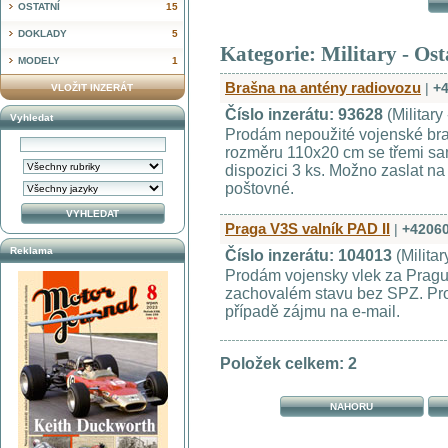
OSTATNÍ
15
DOKLADY
5
Kategorie: Military - Ost
MODELY
1
Brašna na antény radiovozu
|
+
VLOŽIT INZERÁT
Číslo inzerátu: 93628
(Military
Vyhledat
Prodám nepoužité vojenské bra
rozměru 110x20 cm se třemi sa
dispozici 3 ks. Možno zaslat na
poštovné.
Praga V3S valník PAD II
|
+4206
Reklama
Číslo inzerátu: 104013
(Militar
Prodám vojensky vlek za Pragu
zachovalém stavu bez SPZ. Pro
případě zájmu na e-mail.
Položek celkem: 2
NAHORU