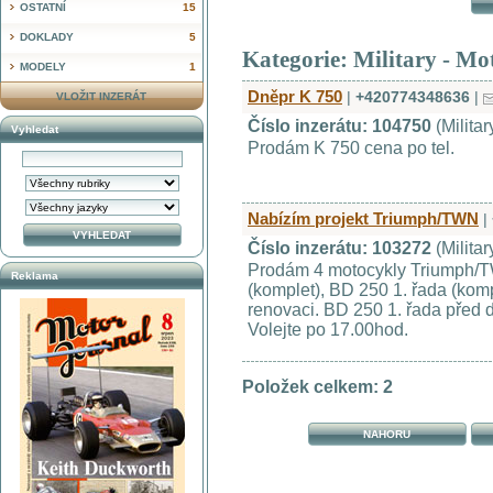
OSTATNÍ
15
DOKLADY
5
Kategorie: Military - Mo
MODELY
1
Dněpr K 750
|
+420774348636
|
VLOŽIT INZERÁT
Číslo inzerátu: 104750
(Militar
Vyhledat
Prodám K 750 cena po tel.
Nabízím projekt Triumph/TWN
|
Číslo inzerátu: 103272
(Militar
Prodám 4 motocykly Triumph/T
Reklama
(komplet), BD 250 1. řada (kom
renovaci. BD 250 1. řada před 
Volejte po 17.00hod.
Položek celkem: 2
NAHORU