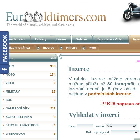
Kalendář akcí
Odkazy
Forum
Galerie
Reportáže - Video
Inze
Hlavní stránka
Inzerce
Military
Moto
Inzerce
750
AUTO
303
Inzerce
!
MOTO
174
V rubrice inzerce můžete zdrama 
VELO
2
můžete přiložit až
30 fotografií
a 
inzerátů denně je 5 (bez ohledu n
MILITARY
17
najdete v
podmínkách inzerce
.
BUS
3
!!!
Klíč napravo od
NÁHRADNÍ DÍLY
211
Vyhledat v inzerci
AGRO TECHNIKA
9
STROJE A NÁSTROJE
4
Text:
Země:
Rok. výroby od:
LITERATURA
6