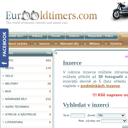
Kalendář akcí
Odkazy
Forum
Galerie
Reportáže - Video
Inze
Hlavní stránka
Inzerce
Náhradní díly
Military
Výměna
Inzerce
752
!
AUTO
303
Inzerce
MOTO
175
V rubrice inzerce můžete zdrama 
VELO
2
můžete přiložit až
30 fotografií
a 
inzerátů denně je 5 (bez ohledu n
MILITARY
18
najdete v
podmínkách inzerce
.
BUS
3
!!!
Klíč napravo od
NÁHRADNÍ DÍLY
212
Vyhledat v inzerci
AGRO TECHNIKA
9
STROJE A NÁSTROJE
4
Text:
Země:
Rok. výroby od:
LITERATURA
6