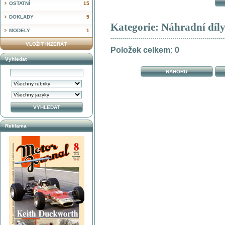
OSTATNÍ
15
DOKLADY
5
Kategorie: Náhradní díly
MODELY
1
VLOŽIT INZERÁT
Položek celkem: 0
Vyhledat
NAHORU
Reklama