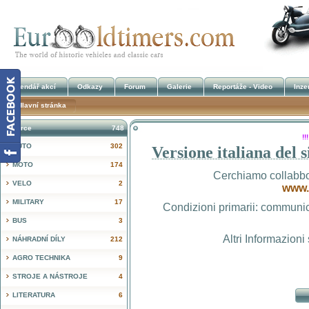
Kalendář akcí
Odkazy
Forum
Galerie
Reportáže - Video
Inze
Hlavní stránka
Inzerce
748
!
AUTO
302
Versione italiana del 
MOTO
174
Cerchiamo collabbora
VELO
2
www.
MILITARY
17
Condizioni primarii: communica
BUS
3
Altri Informazioni
NÁHRADNÍ DÍLY
212
AGRO TECHNIKA
9
STROJE A NÁSTROJE
4
LITERATURA
6