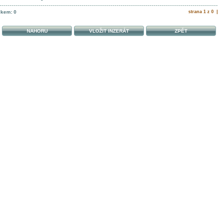
lkem: 0
strana 1 z 0 
NAHORU
VLOŽIT INZERÁT
ZPĚT