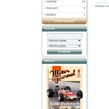
OSTATNÍ
15
Položek ce
DOKLADY
5
MODELY
1
VLOŽIT INZERÁT
Vyhledat
Reklama