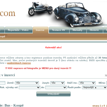
e
Reportáže - Video
Inzerce
Testace HV
Manuály
Historie
oupě
Kalendář akcí
!!! UKRADENÉ STROJE !!!
nzerce můžete zdrama a bez registrace podávat inzeráty. Při zadávání můžete přiložit až
30 fotog
očet znaků. Max. počet podaných inzerátů denně je 5 (bez ohledu na rubriku). Bližší specifika 
jdete v
podmínkách inzerce
.
!!!
Klíč napravo od fotografie je MENU pro daný inzerát !!!
 v inzerci
M
Země:
Jazyk:
Stáří inz.:
Měna:
Rok. výroby od:
do:
Řadit podle:
ie: Bus - Koupě
strana 1 z 0 