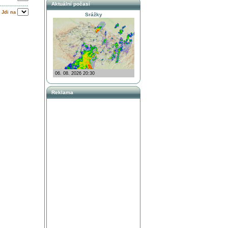
Aktuální počasí
| Jdi na
Srážky
Reklama