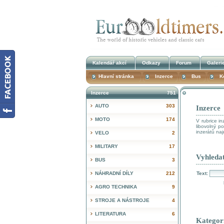
Kalendář akcí
Odkazy
Forum
Galeri
Hlavní stránka
Inzerce
Bus
K
Inzerce
751
AUTO
303
Inzerce
MOTO
174
V rubrice i
libovolný p
inzerátů na
VELO
2
MILITARY
17
Vyhledat
BUS
3
NÁHRADNÍ DÍLY
212
Text:
AGRO TECHNIKA
9
STROJE A NÁSTROJE
4
LITERATURA
6
Kategor