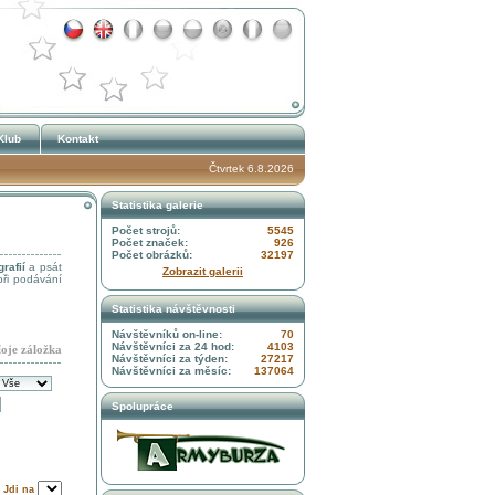
Klub
Kontakt
Čtvrtek 6.8.2026
Statistika galerie
Počet strojů:
5545
Počet značek:
926
Počet obrázků:
32197
rafií
a psát
Zobrazit galerii
při podávání
Statistika návštěvnosti
Návštěvníků on-line:
70
Návštěvníci za 24 hod:
4103
oje záložka
Návštěvníci za týden:
27217
Návštěvníci za měsíc:
137064
Spolupráce
| Jdi na