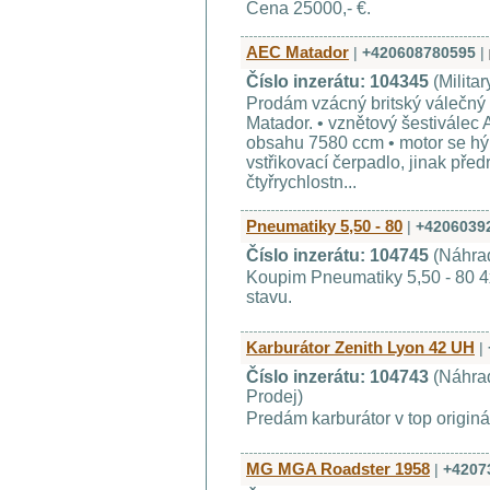
Cena 25000,- €.
AEC Matador
|
+420608780595
|
Číslo inzerátu: 104345
(Militar
Prodám vzácný britský válečný
Matador. • vznětový šestivále
obsahu 7580 ccm • motor se hýb
vstřikovací čerpadlo, jinak pře
čtyřrychlostn...
Pneumatiky 5,50 - 80
|
+4206039
Číslo inzerátu: 104745
(Náhrad
Koupim Pneumatiky 5,50 - 80 4x
stavu.
Karburátor Zenith Lyon 42 UH
|
Číslo inzerátu: 104743
(Náhrad
Prodej)
Predám karburátor v top origin
MG MGA Roadster 1958
|
+4207