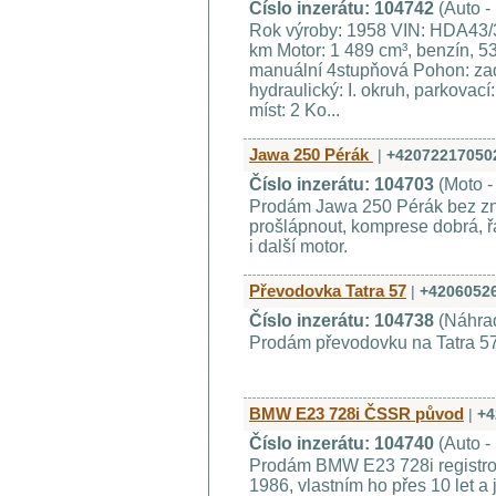
Číslo inzerátu: 104742
(Auto -
Rok výroby: 1958 VIN: HDA43/
km Motor: 1 489 cm³, benzín, 5
manuální 4stupňová Pohon: za
hydraulický: I. okruh, parkovac
míst: 2 Ko...
Jawa 250 Pérák
|
+42072217050
Číslo inzerátu: 104703
(Moto -
Prodám Jawa 250 Pérák bez zna
prošlápnout, komprese dobrá, 
i další motor.
Převodovka Tatra 57
|
+4206052
Číslo inzerátu: 104738
(Náhrad
Prodám převodovku na Tatra 57 
BMW E23 728i ČSSR původ
|
+4
Číslo inzerátu: 104740
(Auto -
Prodám BMW E23 728i registro
1986, vlastním ho přes 10 let a 