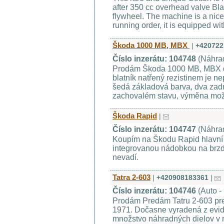
after 350 cc overhead valve Bl
flywheel. The machine is a nice
running order, it is equipped w
Škoda 1000 MB, MBX
|
+420722
Číslo inzerátu: 104748
(Náhrad
Prodám Škoda 1000 MB, MBX dva
blatník natřený rezistinem je ne
šedá základová barva, dva zadní
zachovalém stavu, výměna mo
Škoda Rapid
|
Číslo inzerátu: 104747
(Náhrad
Koupím na Škodu Rapid hlavní 
integrovanou nádobkou na brzd
nevadí.
Tatra 2-603
|
+420908183361
|
Číslo inzerátu: 104746
(Auto -
Prodám Predám Tatru 2-603 pre
1971. Dočasne vyradená z evid
množstvo náhradných dielov v r