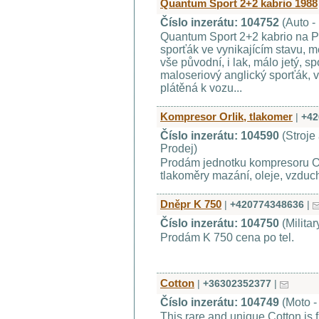
Quantum Sport 2+2 kabrio 1988
Číslo inzerátu: 104752
(Auto -
Quantum Sport 2+2 kabrio na P
sporťák ve vynikajícím stavu, m
vše původní, i lak, málo jetý, s
maloseriový anglický sporťák, 
plátěná k vozu...
Kompresor Orlik, tlakomer
|
+42
Číslo inzerátu: 104590
(Stroje 
Prodej)
Prodám jednotku kompresoru Orl
tlakoměry mazání, oleje, vzduc
Dněpr K 750
|
+420774348636
|
Číslo inzerátu: 104750
(Militar
Prodám K 750 cena po tel.
Cotton
|
+36302352377
|
Číslo inzerátu: 104749
(Moto -
This rare and unique Cotton is f