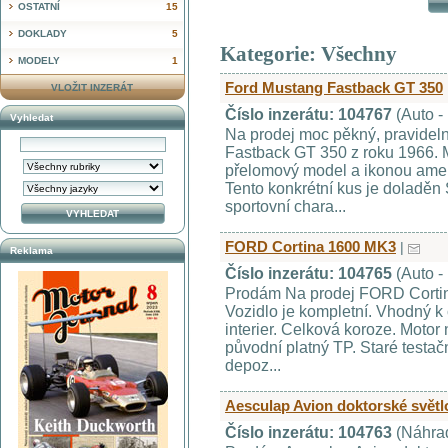
OSTATNÍ
15
DOKLADY
5
Kategorie: Všechny
MODELY
1
Ford Mustang Fastback GT 350
VLOŽIT INZERÁT
Číslo inzerátu: 104767
(Auto -
Vyhledat
Na prodej moc pěkný, pravidel
Fastback GT 350 z roku 1966. M
přelomový model a ikonou ameri
Tento konkrétní kus je doladě
sportovní chara...
FORD Cortina 1600 MK3
|
Reklama
Číslo inzerátu: 104765
(Auto -
Prodám Na prodej FORD Cortin
Vozidlo je kompletní. Vhodný k
interier. Celková koroze. Motor n
původní platný TP. Staré testačn
depoz...
Aesculap Avion doktorské světl
Číslo inzerátu: 104763
(Náhrad