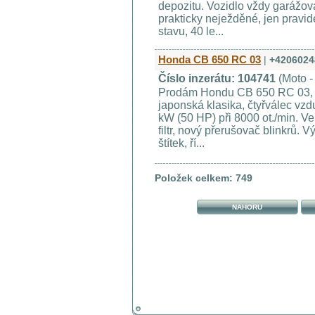
depozitu. Vozidlo vždy garážov
prakticky neježděné, jen pravi
stavu, 40 le...
Honda CB 650 RC 03
|
+4206024
Číslo inzerátu: 104741
(Moto -
Prodám Hondu CB 650 RC 03, r
japonská klasika, čtyřválec vz
kW (50 HP) při 8000 ot./min. Ve
filtr, nový přerušovač blinkrů. 
štítek, ří...
Položek celkem: 749
NAHORU