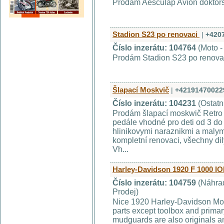
Prodám Aesculap Avion doktors
Stadion S23 po renovaci
|
+420
Číslo inzerátu: 104764
(Moto -
Prodám Stadion S23 po renova
Šlapací Moskvič
|
+42191470022
Číslo inzerátu: 104231
(Ostatn
Prodám šlapací moskwič Retro 
pedále vhodné pro deti od 3 do 
hlinikovymi naraznikmi a malymi
kompletní renovaci, všechny dil
Vh...
Harley-Davidson 1920 F 1000 IO
Číslo inzerátu: 104759
(Náhrad
Prodej)
Nice 1920 Harley-Davidson Model
parts except toolbox and primar
mudguards are also originals an