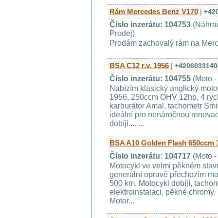
Rám Mercedes Benz V170
|
+42
Číslo inzerátu: 104753
(Náhrad
Prodej)
Prodám zachovalý rám na Merc
BSA C12 r.v. 1956
|
+4206033140
Číslo inzerátu: 104755
(Moto -
Nabízím klasický anglický moto
1956, 250ccm OHV 12hp, 4 rych
karburátor Amal, tachometr Smit
ideální pro nenáročnou renovaci. 
dobíjí.... ...
BSA A10 Golden Flash 650ccm 
Číslo inzerátu: 104717
(Moto -
Motocykl ve velmi pěkném stavu,
generální opravě přechozím maj
500 km. Motocykl dobíjí, tacho
elektroinstalaci, pěkné chromy. 
Motor...