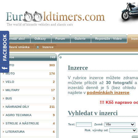
Kalendář akcí
Odkazy
Forum
Galerie
Reportáže - Video
Inze
Hlavní stránka
Inzerce
Inzerce
749
AUTO
303
Inzerce
!
MOTO
174
V rubrice inzerce můžete zdrama 
VELO
2
můžete přiložit až
30 fotografií
a 
inzerátů denně je 5 (bez ohledu n
MILITARY
17
najdete v
podmínkách inzerce
.
BUS
3
!!!
Klíč napravo od
NÁHRADNÍ DÍLY
211
Vyhledat v inzerci
AGRO TECHNIKA
9
STROJE A NÁSTROJE
4
Text:
Země:
Rok. výroby od:
LITERATURA
6