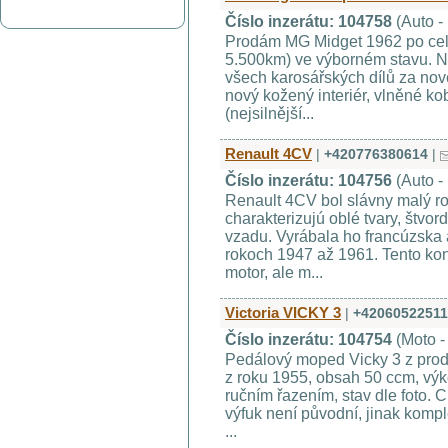
Číslo inzerátu: 104758
(Auto -
Prodám MG Midget 1962 po celk
5.500km) ve výborném stavu. 
všech karosářských dílů za nov
nový kožený interiér, vlněné k
(nejsilnější...
Renault 4CV
|
+420776380614
|
Číslo inzerátu: 104756
(Auto -
Renault 4CV bol slávny malý ro
charakterizujú oblé tvary, štvo
vzadu. Vyrábala ho francúzska
rokoch 1947 až 1961. Tento konk
motor, ale m...
Victoria VICKY 3
|
+4206052251
Číslo inzerátu: 104754
(Moto -
Pedálový moped Vicky 3 z prod
z roku 1955, obsah 50 ccm, výko
ručním řazením, stav dle foto. C
výfuk není původní, jinak komp
...