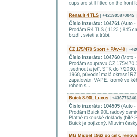
cups are still fitted on the front 
Renault 4 TLS
|
+421905870045
|
Číslo inzerátu: 104761
(Auto -
Prodám R4 TLS ( 1123 ) 845 cm3
brzdí , svieti a trúbi.
ČZ 175/470 Sport + PAv-40
|
+42
Číslo inzerátu: 104760
(Moto -
Prodám soupravu ČZ 175/470 S
„sednout a jet“. STK do 7/2030, 
1968, původní malá okresní RZ,
zapalování VAPE, kromě velkéh
rohem s...
Buick 8-90L Luxus
|
+436776246
Číslo inzerátu: 104505
(Auto -
Prodám Buick 90L radový osmi
Platné rakouské doklady (bílé 
Buick je pojízdný. Mluvím česky
MG Midget 1962 po celk. renov