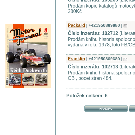
Prodám kopie katalogů motocyk
280Kč
Packard
|
+421950869680
|
Číslo inzerátu: 102712
(Litera
Prodám knihu historia spolocnos
vydana v roku 1978, foto FB/CB
Franklin
|
+421950869680
|
Číslo inzerátu: 102713
(Litera
Prodám knihu historia spolocnos
CB , pocet stran 484.
Položek celkem: 6
NAHORU