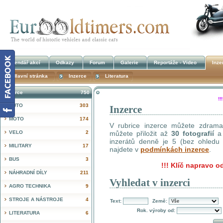
Kalendář akcí
Odkazy
Forum
Galerie
Reportáže - Video
Inze
Hlavní stránka
Inzerce
Literatura
Inzerce
750
!
AUTO
303
Inzerce
MOTO
174
V rubrice inzerce můžete zdrama 
VELO
2
můžete přiložit až
30 fotografií
a 
inzerátů denně je 5 (bez ohledu n
MILITARY
17
najdete v
podmínkách inzerce
.
BUS
3
!!!
Klíč napravo od
NÁHRADNÍ DÍLY
211
Vyhledat v inzerci
AGRO TECHNIKA
9
STROJE A NÁSTROJE
4
Text:
Země:
Rok. výroby od:
LITERATURA
6