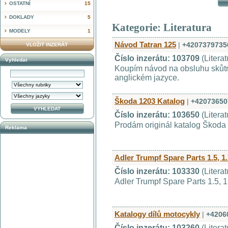
OSTATNÍ
15
DOKLADY
5
Kategorie: Literatura
MODELY
1
Návod Tatran 125
|
+4207379735
VLOŽIT INZERÁT
Číslo inzerátu: 103709
(Litera
Vyhledat
Koupím návod na obsluhu skůt
anglickém jazyce.
Škoda 1203 Katalog
|
+42073650
Číslo inzerátu: 103650
(Litera
Prodám originál katalog Škoda
Reklama
Adler Trumpf Spare Parts 1.5, 1.7
Číslo inzerátu: 103330
(Litera
Adler Trumpf Spare Parts 1.5, 1.7
Katalogy dílů motocykly
|
+4206
Číslo inzerátu: 103260
(Litera