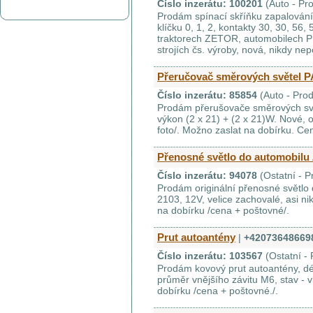
Číslo inzerátu: 100201
(Auto - Pr
Prodám spínací skříňku zapalování 
klíčku 0, 1, 2, kontakty 30, 30, 56,
traktorech ZETOR, automobilech 
strojích čs. výroby, nová, nikdy nepo
Přeručovač směrových světel 
Číslo inzerátu: 85854
(Auto - Prod
Prodám přerušovače směrových svě
výkon (2 x 21) + (2 x 21)W. Nové, or
foto/. Možno zaslat na dobírku. Ce
Přenosné světlo do automobilu 
Číslo inzerátu: 94078
(Ostatní - P
Prodám originální přenosné světlo 
2103, 12V, velice zachovalé, asi n
na dobírku /cena + poštovné/.
Prut autoantény
|
+42073648669
Číslo inzerátu: 103567
(Ostatní - 
Prodám kovový prut autoantény, dé
průměr vnějšího závitu M6, stav - v
dobírku /cena + poštovné./.