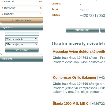
OSTATNÍ
15
Lokalita
-
DOKLADY
5
Jazyk
czech
MODELY
1
Telefon
+4207221705
VLOŽIT INZERÁT
Vyhledat
PŘEDCHOZÍ
Ostatní inzeráty uživatel
Aesculap Avion doktorské světl
Číslo inzerátu: 104763
(Auto - Pr
Reklama
Prodám Aesculap Avion doktorské s
Kompresor Orlik, tlakomer
|
+42
Číslo inzerátu: 104590
(Stroje a n
Prodám jednotku kompresoru Orlík 
tlakoměry mazání, oleje, vzduchu.
Škoda 1000 MB, MBX
|
+420722