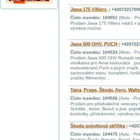
Jawa 175 Villiers
|
+4207221705
Číslo inzerátu: 104551
(Moto - Pr
Prodám Jawa 175 Villiers nádrž v 
výměna možná.
Jawa 500 OHV, PUCH
|
+420722
Číslo inzerátu: 104533
(Moto - Pr
Prodám Jawa 500 OHV Rumpál rarit
vrtulkama pro Amal karburátor , pou
motoveteranů Puch a jiných značk,
zachovalém stavu, kompletní, funkčn
značky Německýc...
Tatra, Praga, Škoda, Aero, Walte
Číslo inzerátu: 104526
(Auto - Pr
Prodám pro předválečné veterány n
Scintilla , Avion, Bosch a jiné, poj
kontrolky, příslušenství, výměna m
Škoda pojistková skříňka
|
+420
Číslo inzerátu: 104475
(Auto - Pr
Prodám Škoda Populár, Rapid, Favo