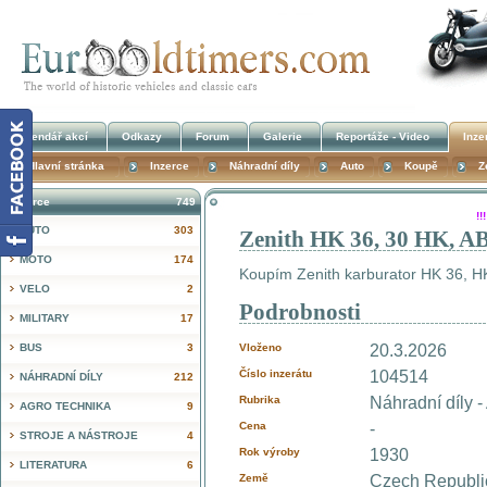
Kalendář akcí
Odkazy
Forum
Galerie
Reportáže - Video
Inze
Hlavní stránka
Inzerce
Náhradní díly
Auto
Koupě
Z
Inzerce
749
!
AUTO
303
Zenith HK 36, 30 HK, A
MOTO
174
Koupím Zenith karburator HK 36, H
VELO
2
Podrobnosti
MILITARY
17
BUS
3
Vloženo
20.3.2026
Číslo inzerátu
104514
NÁHRADNÍ DÍLY
212
Rubrika
Náhradní díly 
AGRO TECHNIKA
9
Cena
-
STROJE A NÁSTROJE
4
Rok výroby
1930
LITERATURA
6
Země
Czech Republ