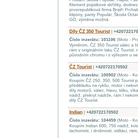
Klement pojistkové skříňky, dodnes
prvorepubliková firma Bratří Prcha
klipsny, panty Populár, Škoda Octav
GO, výměna možná.
Díly ČZ 350 Tourist
|
+42072217
Číslo inzerátu: 101106
(Moto - Pr
Vyměním, ČZ 350 Tourist válec a hla
rám v originálním laku ČZ Tourist, n
původním chromu i s výřezem u sedla
ČZ Tourist
|
+420722170502
Číslo inzerátu: 100902
(Moto - K
Koupím ČZ 250, 350, 500 Tourist p
předělávku na rykšu, motor i nekom
díly motorů, válec, hlavu, kliku, vík
nádrž, překryt nádrže, rám I nekompl
díly ČZ Tourist.
Indian
|
+420722170502
Číslo inzerátu: 104459
(Moto - K
Koupím Indian 600, 750 nádrž, kola,
tachometr, i drobnosti, vidliáci, rá