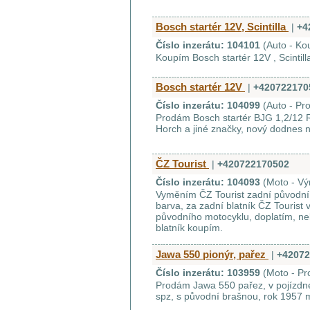
Bosch startér 12V, Scintilla
|
+4
Číslo inzerátu: 104101
(Auto - Ko
Koupím Bosch startér 12V , Scintill
Bosch startér 12V
|
+420722170
Číslo inzerátu: 104099
(Auto - Pr
Prodám Bosch startér BJG 1,2/12 
Horch a jiné značky, nový dodnes 
ČZ Tourist
|
+420722170502
Číslo inzerátu: 104093
(Moto - V
Vyměním ČZ Tourist zadní původní 
barva, za zadní blatník ČZ Tourist
původního motocyklu, doplatím, ne
blatník koupím.
Jawa 550 pionýr, pařez
|
+42072
Číslo inzerátu: 103959
(Moto - Pr
Prodám Jawa 550 pařez, v pojízdne
spz, s původní brašnou, rok 1957 