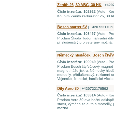
Zenith 26, 30 ABC, 30 HK
|
+420
Číslo inzerátu: 102922
(Auto - Ko
Koupím Zenith karburátor 26, 30 AB
Bosch starter 6V
|
+4207221705
Číslo inzerátu: 103457
(Auto - Pr
Prodám Škoda Tudor náhradní díly,
příslušenstvý pro veterány možná.
Německý hledáček, Bosch čtyřv
Číslo inzerátu: 100049
(Auto - Pr
Prodám Bosch čtyřválcový magnet 
magnet háže jiskru. Německý hled
motodíly, přídlušenstvý, reklamní 
Vojenské, četnické, hasičské věci 
Díly Aero 30
|
+420722170502
Číslo inzerátu: 103314
(Auto - Ko
Prodám Aero 30 dva boční odklápě
stavu, výměna za auto a motodíly, 
možná.