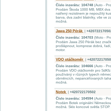
Číslo inzerátu: 104748
(Auto - Pr
Prodám Škoda 1000 MB, MBX dva pře
natřený rezistinem je nepoužítý ku
barva, dva zadní blatníky, vše ve
možná.
Jawa 250 Pérák
|
+42072217050
Číslo inzerátu: 104703
(Moto - Pr
Prodám Jawa 250 Pérák bez značky
prošlápnout, komprese dobrá, řadí
motor.
VDO otáčkoměr
|
+42072217050
Číslo inzerátu: 104666
(Auto - Pr
Prodám VDO otáčkoměr pro SdKfz.
používáný v různých typech německ
obrněncích, nepancéřovaných taha
možná.
Notek
|
+420722170502
Číslo inzerátu: 104594
(Auto - Pr
Prodám Botek originální Německou 
možná. Sklo koncové světla STOP.