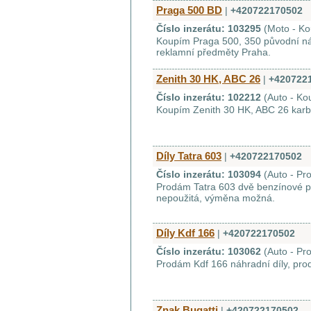
Praga 500 BD
|
+420722170502
Číslo inzerátu: 103295
(Moto - K
Koupím Praga 500, 350 původní náhr
reklamní předměty Praha.
Zenith 30 HK, ABC 26
|
+420722
Číslo inzerátu: 102212
(Auto - Ko
Koupím Zenith 30 HK, ABC 26 karbur
Díly Tatra 603
|
+420722170502
Číslo inzerátu: 103094
(Auto - Pr
Prodám Tatra 603 dvě benzínové 
nepoužitá, výměna možná.
Díly Kdf 166
|
+420722170502
Číslo inzerátu: 103062
(Auto - Pr
Prodám Kdf 166 náhradní díly, pro
Znak Bugatti
|
+420722170502