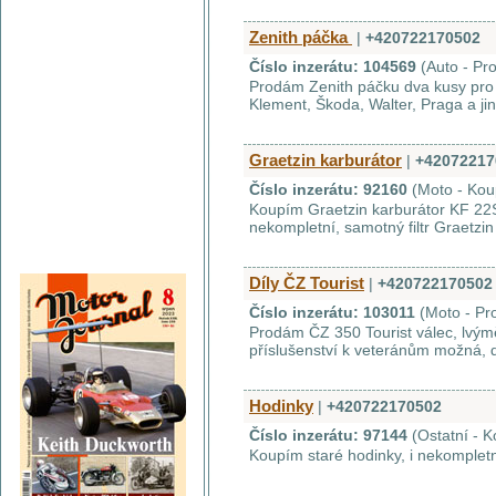
Zenith páčka
|
+420722170502
Číslo inzerátu: 104569
(Auto - Pr
Prodám Zenith páčku dva kusy pro
Klement, Škoda, Walter, Praga a j
Graetzin karburátor
|
+42072217
Číslo inzerátu: 92160
(Moto - Kou
Koupím Graetzin karburátor KF 22S
nekompletní, samotný filtr Graetzin 
Díly ČZ Tourist
|
+420722170502
Číslo inzerátu: 103011
(Moto - Pr
Prodám ČZ 350 Tourist válec, lvým
příslušenství k veteránům možná, 
Hodinky
|
+420722170502
Číslo inzerátu: 97144
(Ostatní - 
Koupím staré hodinky, i nekompletn