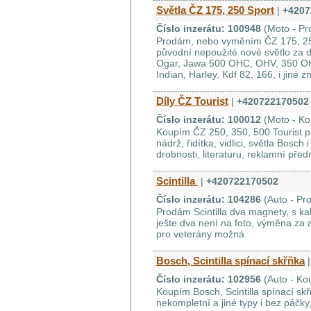
Světla ČZ 175, 250 Sport
|
+4207
Číslo inzerátu: 100948
(Moto - Pr
Prodám, nebo vyměním ČZ 175, 25
původní nepoužité nové světlo za d
Ogar, Jawa 500 OHC, OHV, 350 O
Indian, Harley, Kdf 82, 166, i jiné z
Díly ČZ Tourist
|
+420722170502
Číslo inzerátu: 100012
(Moto - K
Koupím ČZ 250, 350, 500 Tourist p
nádrž, řidítka, vidlici, světla Bosch i
drobnosti, literaturu, reklamní př
Scintilla
|
+420722170502
Číslo inzerátu: 104286
(Auto - Pr
Prodám Scintilla dva magnety, s k
ješte dva není na foto, výměna za a
pro veterány možná.
Bosch, Scintilla spínací skřňka
|
Číslo inzerátu: 102956
(Auto - Ko
Koupím Bosch, Scintilla spínací skř
nekompletní a jiné typy i bez páčky