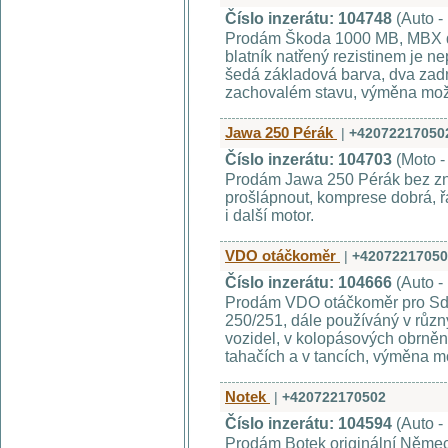
Číslo inzerátu: 104748
(Auto -
Prodám Škoda 1000 MB, MBX dva
blatník natřený rezistinem je ne
šedá základová barva, dva zadní
zachovalém stavu, výměna mo
Jawa 250 Pérák
|
+42072217050
Číslo inzerátu: 104703
(Moto -
Prodám Jawa 250 Pérák bez zna
prošlápnout, komprese dobrá, 
i další motor.
VDO otáčkoměr
|
+42072217050
Číslo inzerátu: 104666
(Auto -
Prodám VDO otáčkoměr pro Sd
250/251, dále používáný v růz
vozidel, v kolopásových obrně
tahačích a v tancích, výměna m
Notek
|
+420722170502
Číslo inzerátu: 104594
(Auto -
Prodám Botek originální Německ