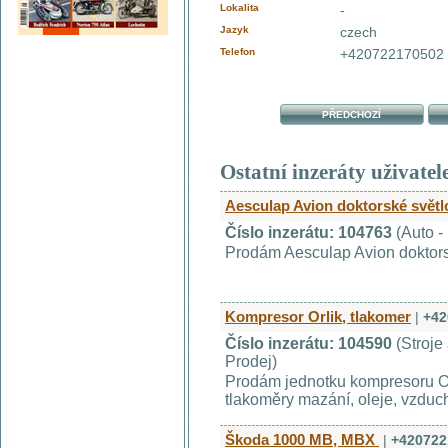
Lokalita
-
Jazyk
czech
Telefon
+420722170502
PŘEDCHOZÍ
Ostatní inzeráty uživatel
Aesculap Avion doktorské světl
Číslo inzerátu: 104763
(Auto -
Prodám Aesculap Avion doktors
Kompresor Orlik, tlakomer
|
+42
Číslo inzerátu: 104590
(Stroje 
Prodej)
Prodám jednotku kompresoru Orl
tlakoměry mazání, oleje, vzduc
Škoda 1000 MB, MBX
|
+420722