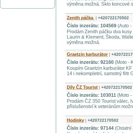
výměna možná. Sklo koncové s
Zenith páčka
|
+420722170502
Číslo inzerátu: 104569
(Auto -
Prodám Zenith páčku dva kusy 
Laurin & Klement, Škoda, Walter
výměna možná.
Graetzin karburátor
|
+42072217
Číslo inzerátu: 92160
(Moto - 
Koupím Graetzin karburátor KF
14 i nekompletní, samotný filtr G
Díly ČZ Tourist
|
+420722170502
Číslo inzerátu: 103011
(Moto -
Prodám ČZ 350 Tourist válec, l
příslušenství k veteránům mož
Hodinky
|
+420722170502
Číslo inzerátu: 97144
(Ostatní