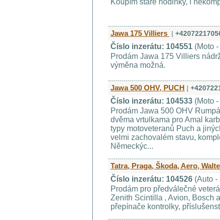
Koupím staré hodinky, i nekompl
Jawa 175 Villiers
|
+4207221705
Číslo inzerátu: 104551
(Moto -
Prodám Jawa 175 Villiers nádrž
výměna možná.
Jawa 500 OHV, PUCH
|
+420722
Číslo inzerátu: 104533
(Moto -
Prodám Jawa 500 OHV Rumpál ra
dvěma vrtulkama pro Amal karbu
typy motoveteranů Puch a jinýc
velmi zachovalém stavu, komplet
Německýc...
Tatra, Praga, Škoda, Aero, Walte
Číslo inzerátu: 104526
(Auto -
Prodám pro předválečné veterá
Zenith Scintilla , Avion, Bosch a
přepínače kontrolky, příslušen