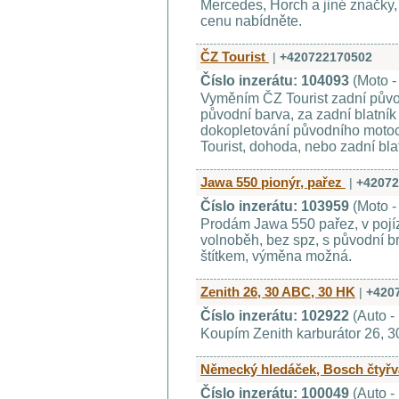
Mercedes, Horch a jiné značky,
cenu nabídněte.
ČZ Tourist
|
+420722170502
Číslo inzerátu: 104093
(Moto 
Vyměním ČZ Tourist zadní půvo
původní barva, za zadní blatní
dokopletování původního motocy
Tourist, dohoda, nebo zadní bla
Jawa 550 pionýr, pařez
|
+42072
Číslo inzerátu: 103959
(Moto -
Prodám Jawa 550 pařez, v pojíz
volnoběh, bez spz, s původní b
štítkem, výměna možná.
Zenith 26, 30 ABC, 30 HK
|
+420
Číslo inzerátu: 102922
(Auto -
Koupím Zenith karburátor 26, 3
Německý hledáček, Bosch čtyřv
Číslo inzerátu: 100049
(Auto -