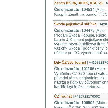
Zenith HK 36, 30 HK, ABC 26
|
+
Číslo inzerátu: 104514
(Auto -
Koupím Zenith karburator HK 3
Škoda pojistková skříňka
|
+420
Číslo inzerátu: 104475
(Auto -
Prodám Škoda Populár, Rapid, F
Laurin & Klement pojistkové sk
výrobce prvorepubliková firma B
vázičky, Škoda Tudor klipsny, p
některé po GO, výměna možná.
Díly ČZ 350 Tourist
|
+42072217
Číslo inzerátu: 101106
(Moto -
Vyměním, ČZ 350 Tourist válec a 
původní rám v originálním laku 
nádrže a řidítka v původním chr
kastlík, kryt řetězu, nebo za...
ČZ Tourist
|
+420722170502
Číslo inzerátu: 100902
(Moto 
Koupím ČZ 250, 350, 500 Touris