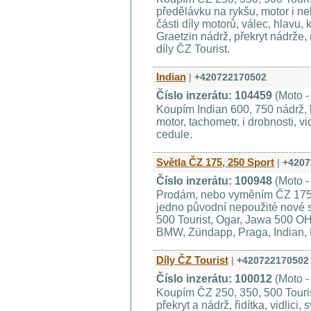
předělávku na rykšu, motor i ne
části díly motorů, válec, hlavu, k
Graetzin nádrž, překryt nádrže, 
díly ČZ Tourist.
Indian
|
+420722170502
Číslo inzerátu: 104459
(Moto 
Koupím Indian 600, 750 nádrž, ko
motor, tachometr, i drobnosti, vi
cedule.
Světla ČZ 175, 250 Sport
|
+4207
Číslo inzerátu: 100948
(Moto -
Prodám, nebo vyměním ČZ 175,
jedno původní nepoužité nové s
500 Tourist, Ogar, Jawa 500 
BMW, Zündapp, Praga, Indian, Ha
Díly ČZ Tourist
|
+420722170502
Číslo inzerátu: 100012
(Moto 
Koupím ČZ 250, 350, 500 Touris
překryt a nádrž, řidítka, vidlici, 