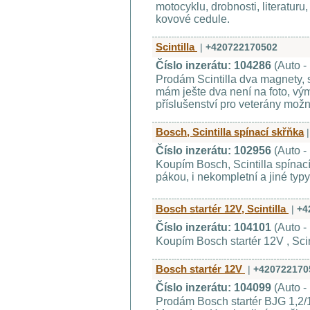
motocyklu, drobnosti, literatur
kovové cedule.
Scintilla
|
+420722170502
Číslo inzerátu: 104286
(Auto -
Prodám Scintilla dva magnety, 
mám ješte dva není na foto, vý
příslušenství pro veterány možn
Bosch, Scintilla spínací skřňka
|
Číslo inzerátu: 102956
(Auto -
Koupím Bosch, Scintilla spínací
pákou, i nekompletní a jiné typ
Bosch startér 12V, Scintilla
|
+4
Číslo inzerátu: 104101
(Auto -
Koupím Bosch startér 12V , Scin
Bosch startér 12V
|
+420722170
Číslo inzerátu: 104099
(Auto -
Prodám Bosch startér BJG 1,2/