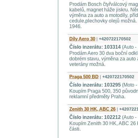
Prodám Bosch čtyřválcový mag
kabelů, magnet háže jiskru. Ně
výměna za auto a motodíly, příd
cedule,plechovky olejů možná. 
1946.
Díly Aero 30
|
+420722170502
Číslo inzerátu: 103314
(Auto -
Prodám Aero 30 dva boční odklá
dobrém stavu, výměna za auto a
veterány možná.
Praga 500 BD
|
+420722170502
Číslo inzerátu: 103295
(Moto 
Koupím Praga 500, 350 původní n
reklamní předměty Praha.
Zenith 30 HK, ABC 26
|
+420722
Číslo inzerátu: 102212
(Auto -
Koupím Zenith 30 HK, ABC 26 k
části.