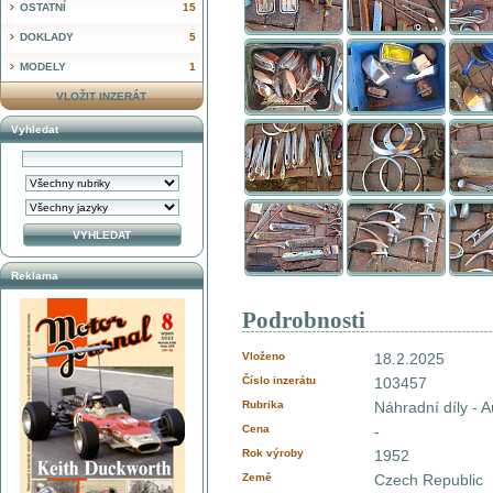
OSTATNÍ
15
DOKLADY
5
MODELY
1
VLOŽIT INZERÁT
Vyhledat
Reklama
Podrobnosti
Vloženo
18.2.2025
Číslo inzerátu
103457
Rubrika
Náhradní díly - A
Cena
-
Rok výroby
1952
Země
Czech Republic