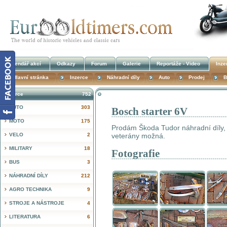
Kalendář akcí
Odkazy
Forum
Galerie
Reportáže - Video
Inze
Hlavní stránka
Inzerce
Náhradní díly
Auto
Prodej
B
Inzerce
752
AUTO
303
Bosch starter 6V
!
MOTO
175
Prodám Škoda Tudor náhradní díly, 
VELO
2
veterány možná.
MILITARY
18
Fotografie
BUS
3
NÁHRADNÍ DÍLY
212
AGRO TECHNIKA
9
STROJE A NÁSTROJE
4
LITERATURA
6