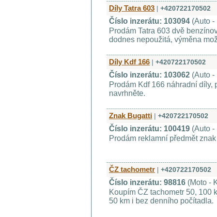
Díly Tatra 603
|
+420722170502
Číslo inzerátu: 103094
(Auto -
Prodám Tatra 603 dvě benzíno
dodnes nepoužitá, výměna mo
Díly Kdf 166
|
+420722170502
Číslo inzerátu: 103062
(Auto -
Prodám Kdf 166 náhradní díly, 
navrhněte.
Znak Bugatti
|
+420722170502
Číslo inzerátu: 100419
(Auto -
Prodám reklamní předmět znak 
ČZ tachometr
|
+420722170502
Číslo inzerátu: 98816
(Moto - 
Koupím ČZ tachometr 50, 100 
50 km i bez denního počítadla.