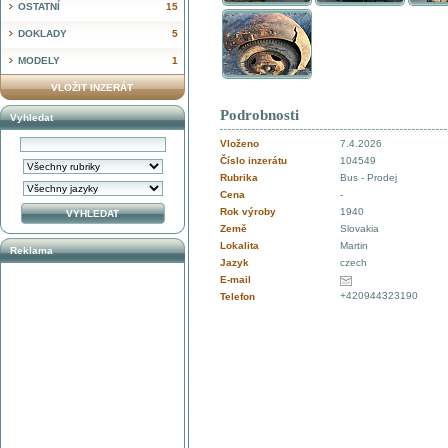
OSTATNÍ
15
DOKLADY
5
MODELY
1
VLOŽIT INZERÁT
Podrobnosti
Vyhledat
Vloženo
7.4.2026
Číslo inzerátu
104549
Rubrika
Bus - Prodej
Cena
-
Rok výroby
1940
Země
Slovakia
Lokalita
Martin
Reklama
Jazyk
czech
E-mail
+420944323190
Telefon