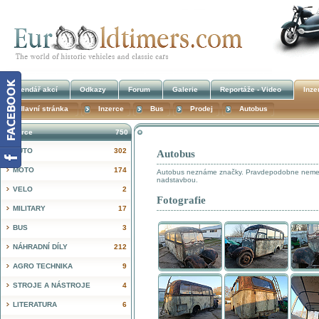
Kalendář akcí
Odkazy
Forum
Galerie
Reportáže - Video
Inze
Hlavní stránka
Inzerce
Bus
Prodej
Autobus
Inzerce
750
AUTO
302
Autobus
!
MOTO
174
Autobus neznáme značky. Pravdepodobne nemec
nadstavbou.
VELO
2
Fotografie
MILITARY
17
BUS
3
NÁHRADNÍ DÍLY
212
AGRO TECHNIKA
9
STROJE A NÁSTROJE
4
LITERATURA
6