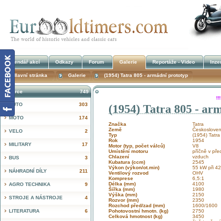
Kalendář akcí
Odkazy
Forum
Galerie
Reportáže - Video
Inze
Hlavní stránka
Galerie
(1954) Tatra 805 - armádní prototyp
Inzerce
749
!
AUTO
303
(1954) Tatra 805 - ar
MOTO
174
Značka
Tatra
Země
Českosloven
VELO
2
Typ
(1954) Tatra
Rok
1954
MILITARY
17
Motor (typ, počet válců)
V8
Umístění motoru
příčně v pře
Chlazení
vzduch
BUS
3
Kubatura (ccm)
2545
Výkon (výkon/ot.min)
55 kW při 4
NÁHRADNÍ DÍLY
211
Ventilový rozvod
OHV
Komprese
6,5:1
Délka (mm)
4100
AGRO TECHNIKA
9
Šířka (mm)
1980
Výška (mm)
2150
STROJE A NÁSTROJE
4
Rozvor (mm)
2350
Rozchod před/zad (mm)
1600/1600
LITERATURA
6
Pohotovostní hmotn. (kg)
2750
Celková hmotnost (kg)
3450