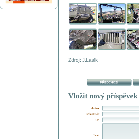
Zdroj: J.Lasík
PŘEDCHOZÍ
Vložit nový příspěvek
Autor
Předmět
Url
Text