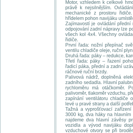
Motor, vzhledem k celkové hm
právě k nejsilnějším. Ovládán
mechanické z prostoru řidiče
hřídelem pohon navijáku umístěn
Zajímavostí je ovládání předn
odpojování zadní nápravy lze p
všech kol 4x4. Všechny ovládac
řidiče.
První řada: nožní přepínač svět
ventilu chladiče oleje, ruční ply
Druhá řada: páky – redukce, ka
Třetí řada: páky – řazení poh
řadicí páka, přední a zadní uzá
ráčnové ruční brzdy.
Palivová nádrž, doplněná ele
zadního sedadla. Hlavní palubní
rychloměru má otáčkoměr. Po
palivoměr, tlakoměr vzduchu, p
zapínání ventilátoru chladiče 
levé u pravé strany a další potře
Tažná a vyprošťovací zařízení
3000 kg, dva háky na hlavním r
najdeme dva hlavní závěsy pr
vozidla a vývod navijáku dopř
vzduchové otvory se při broděn