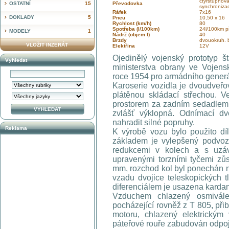
čtyřstupňov
OSTATNÍ
15
Převodovka
synchroniza
Ráfek
7x16
DOKLADY
5
Pneu
10,50 x 16
Rychlost (km/h)
80
Spotřeba (l/100km)
24l/100km p
MODELY
1
Nádrž (objem l)
40
Brzdy
dvouokruh.
VLOŽIT INZERÁT
Elektřina
12V
Ojedinělý vojenský prototyp 
Vyhledat
ministerstva obrany ve Vojen
roce 1954 pro armádního generá
Karoserie vozidla je dvoudveř
plátěnou skládací střechou. 
prostorem za zadním sedadlem.
zvlášť výklopná. Odnímací d
nahradit silné popruhy.
Reklama
K výrobě vozu bylo použito díl
základem je vylepšený podvoz
redukcemi v kolech a s uzáv
upravenými torzními tyčemi zů
mm, rozchod kol byl ponechán n
vzadu dvojice teleskopických 
diferenciálem je usazena karda
Vzduchem chlazený osmivále
pocházející rovněž z T 805, při
motoru, chlazený elektrickým
páteřové rouře zabudován odpo