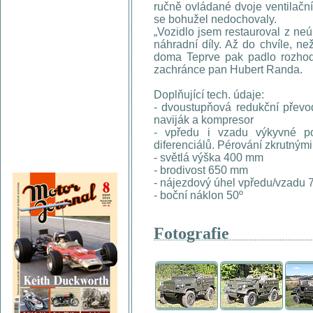
ručně ovládané dvoje ventilační 
se bohužel nedochovaly.
„Vozidlo jsem restauroval z neú
náhradní díly. Až do chvíle, ne
doma Teprve pak padlo rozhodnu
zachránce pan Hubert Randa.
Doplňující tech. údaje:
- dvoustupňová redukční převo
naviják a kompresor
- vpředu i vzadu výkyvné p
diferenciálů. Pérování zkrutnými
- světlá výška 400 mm
- brodivost 650 mm
- nájezdový úhel vpředu/vzadu 
- boční náklon 50º
Fotografie