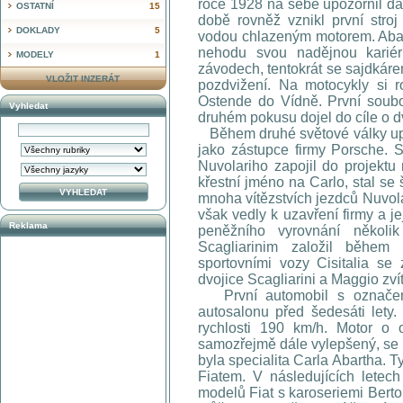
roce 1928 na sebe upozornil d
OSTATNÍ
15
době rovněž vznikl první stroj
DOKLADY
5
vodou chlazeným motorem. Abart
nehodu svou nadějnou kariér
MODELY
1
závodech, tentokrát se sajdkár
VLOŽIT INZERÁT
pozdvižení. Na motocykly si 
Ostende do Vídně. První soubo
Vyhledat
druhém pokusu dojel do cíle o d
Během druhé světové války uprc
jako zástupce firmy Porsche. S
Nuvolariho zapojil do projektu
křestní jméno na Carlo, stal se
mnoha vítězstvích jezdců Nuvola
však vedly k uzavření firmy a je
Reklama
peněžního vyrovnání někol
Scagliarinim založil během
sportovními vozy Cisitalia se
dvojice Scagliarini a Maggio zví
První automobil s označení
autosalonu před šedesáti lety.
rychlosti 190 km/h. Motor o
samozřejmě dále vylepšený, se 
byla specialita Carla Abartha. 
Fiatem. V následujících letec
modelů Fiat s karoseriemi Bert