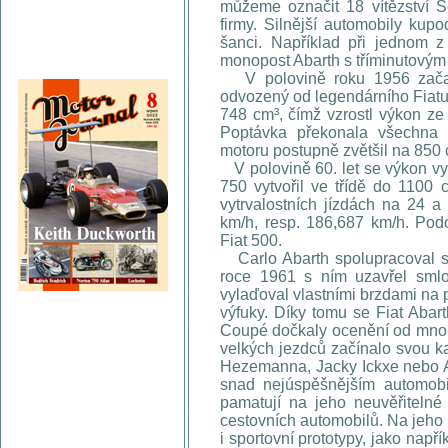
můžeme označit 18 vítězství S
firmy. Silnější automobily kup
šanci. Například při jednom z 
monopost Abarth s tříminutovým
V polovině roku 1956 začal 
odvozený od legendárního Fiatu
748 cm³, čímž vzrostl výkon ze
Poptávka překonala všechna 
motoru postupně zvětšil na 850 c
V polovině 60. let se výkon vy
750 vytvořil ve třídě do 1100 
vytrvalostních jízdách na 24 a
km/h, resp. 186,687 km/h. Podo
Fiat 500.
Carlo Abarth spolupracoval s 
roce 1961 s ním uzavřel smlo
vylaďoval vlastními brzdami na p
výfuky. Díky tomu se Fiat Abar
Coupé dočkaly ocenění od mno
velkých jezdců začínalo svou k
Hezemanna, Jacky Ickxe nebo Ar
snad nejúspěšnějším automobi
pamatují na jeho neuvěřiteln
cestovních automobilů. Na jeho k
i sportovní prototypy, jako napří