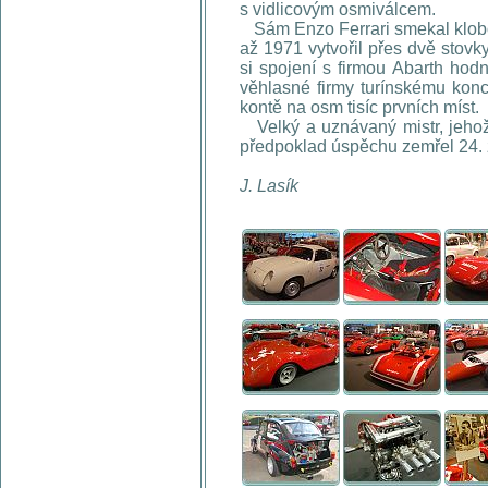
s vidlicovým osmiválcem.
Sám Enzo Ferrari smekal klobo
až 1971 vytvořil přes dvě stovk
si spojení s firmou Abarth hod
věhlasné firmy turínskému kon
kontě na osm tisíc prvních míst.
Velký a uznávaný mistr, jehož 
předpoklad úspěchu zemřel 24. 
J. Lasík