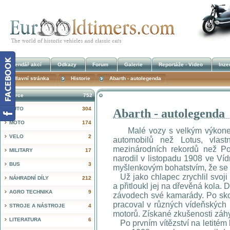
Kalendář akcí
Odkazy
Forum
Galerie
Reportáže - Video
Inze
Hlavní stránka
Historie
Abarth - autolegenda
Inzerce
752
AUTO
304
Abarth - autolegenda
!
MOTO
174
Malé vozy s velkým výkonem. 
VELO
2
automobilů než Lotus, vlast
mezinárodních rekordů než Por
MILITARY
17
narodil v listopadu 1908 ve Ví
BUS
3
myšlenkovým bohatstvím, že se t
Už jako chlapec zrychlil svoji
NÁHRADNÍ DÍLY
212
a přitloukl jej na dřevěná kola.
AGRO TECHNIKA
9
závodech své kamarády. Po skon
pracoval v různých vídeňských 
STROJE A NÁSTROJE
4
motorů. Získané zkušenosti záhy
LITERATURA
6
Po prvním vítězství na letitém b