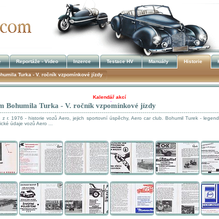
e
Reportáže - Video
Inzerce
Testace HV
Manuály
Historie
umila Turka - V. ročník vzpomínkové jízdy
Kalendář akcí
m Bohumila Turka - V. ročník vzpomínkové jízdy
!!! UKRADENÉ STROJE !!!
 r. 1976 - historie vozů Aero, jejich sportovní úspěchy, Aero car club. Bohumil Turek - legend
ické údaje vozů Aero ...