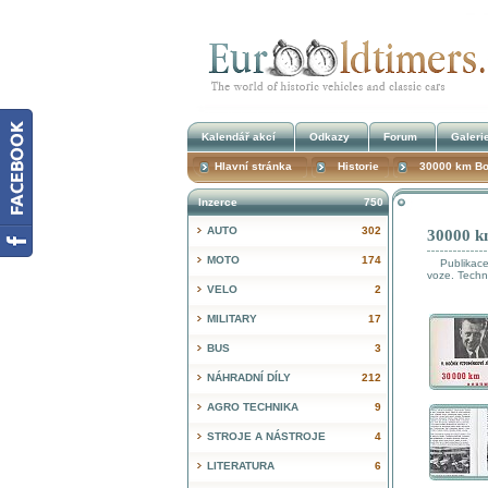
Kalendář akcí
Odkazy
Forum
Galeri
Hlavní stránka
Historie
30000 km Boh
Inzerce
750
AUTO
302
30000 k
MOTO
174
Publikace z
voze. Techn
VELO
2
MILITARY
17
BUS
3
NÁHRADNÍ DÍLY
212
AGRO TECHNIKA
9
STROJE A NÁSTROJE
4
LITERATURA
6