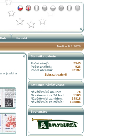
Klub
Kontakt
Neděle 9.8.2026
Statistika galerie
Počet strojů:
5545
Počet značek:
926
Počet obrázků:
32197
a o jezdci a
Zobrazit galerii
Statistika návštěvnosti
Návštěvníků on-line:
75
Návštěvníci za 24 hod:
5169
Návštěvníci za týden:
24818
Návštěvníci za měsíc:
128886
Spolupráce