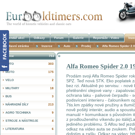
Kalendář akcí
Odkazy
Forum
Galerie
Reportáže - Video
Inze
Hlavní stránka
Inzerce
Auto
Prodej
Alfa Romeo Spider 2.
Inzerce
753
AUTO
303
Alfa Romeo Spider 2.0 1
!
MOTO
175
Prodám svoji Alfa Romeo Spider rok
VELO
2
SPZ. Teď nová STK. Eko poplatek za
bez rzi. Aktuálně po servisu: - nové br
MILITARY
18
přetěsnění olejové vany - zapalovac
ochrana laku - palivové čerpadlo - s
BUS
3
podsvícení interieru - čalouníkem 
7tis.km zpátky nové pružiny a tlumi
NÁHRADNÍ DÍLY
213
nově pošitý interiér, audio a spoustu
AGRO TECHNIKA
9
manuál + komunikace s původním ita
z prodlouženého víkendu po itálii(L
STROJE A NÁSTROJE
4
jediného problému. S Alfou teď jez
odkaz na video auta se zvukem. Poku
LITERATURA
6
dofotím a zašlu. Odkaz na video: