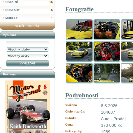
OSTATNÍ
15
Fotografie
DOKLADY
5
MODELY
1
VLOŽIT INZERÁT
Vyhledat
Reklama
Podrobnosti
Vloženo
8.6.2026
Číslo inzerátu
104687
Rubrika
Auto - Prodej
Cena
370 000 Kč
Rok výroby
1989