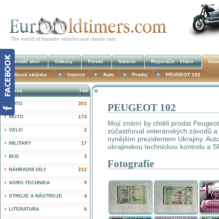
Kalendář akcí
Odkazy
Forum
Galerie
Reportáže - Video
Inze
Hlavní stránka
Inzerce
Auto
Prodej
PEUGEOT 102
Inzerce
749
AUTO
303
PEUGEOT 102
!
MOTO
174
Mojí známí by chtěli prodat Peugeot
VELO
2
zúčastňoval veteránských závodů a v
nynějším prezidentem Ukrajiny. Aut
MILITARY
17
ukrajinskou technickou kontrolu a S
BUS
3
Fotografie
NÁHRADNÍ DÍLY
212
AGRO TECHNIKA
9
STROJE A NÁSTROJE
4
LITERATURA
6