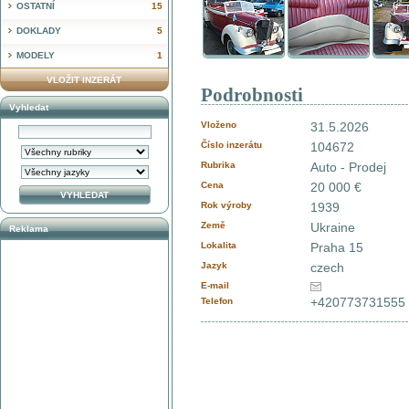
OSTATNÍ
15
DOKLADY
5
MODELY
1
VLOŽIT INZERÁT
Podrobnosti
Vyhledat
Vloženo
31.5.2026
Číslo inzerátu
104672
Rubrika
Auto - Prodej
Cena
20 000 €
Rok výroby
1939
Země
Ukraine
Reklama
Lokalita
Praha 15
Jazyk
czech
E-mail
+420773731555
Telefon