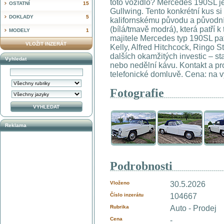
toto vozidlo? Mercedes 190SL j
OSTATNÍ
15
Gullwing. Tento konkrétní kus si
DOKLADY
5
kalifornskému původu a původní
(bílá/tmavě modrá), která patří 
MODELY
1
majitele Mercedes typ 190SL pa
VLOŽIT INZERÁT
Kelly, Alfred Hitchcock, Ringo St
dalších okamžitých investic – sta
Vyhledat
nebo nedělní kávu. Kontakt a pro
telefonické domluvě. Cena: na 
Fotografie
Reklama
Podrobnosti
Vloženo
30.5.2026
Číslo inzerátu
104667
Rubrika
Auto - Prodej
Cena
-