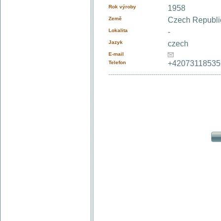
Rok výroby
1958
Země
Czech Republ
Lokalita
-
Jazyk
czech
E-mail
+4207311853
Telefon