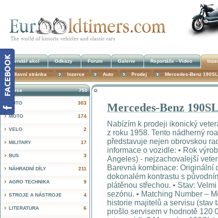
Kalendář akcí
Odkazy
Forum
Galerie
Reportáže - Video
Inze
Hlavní stránka
Inzerce
Auto
Prodej
Mercedes-Benz 190SL 
Inzerce
750
AUTO
303
Mercedes-Benz 190SL 
!
MOTO
174
Nabízím k prodeji ikonický vet
VELO
2
z roku 1958. Tento nádherný roa
představuje nejen obrovskou rados
MILITARY
17
informace o vozidle: • Rok výro
BUS
3
Angeles) - nejzachovalejší veter
Barevná kombinace: Originální d
NÁHRADNÍ DÍLY
211
dokonalém kontrastu s původní
AGRO TECHNIKA
9
plátěnou střechou. • Stav: Velmi 
sezónu. • Matching Number – M
STROJE A NÁSTROJE
4
historie majitelů a servisu (stav
LITERATURA
6
prošlo servisem v hodnotě 120 0