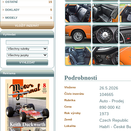
OSTATNÍ
15
DOKLADY
5
MODELY
1
VLOŽIT INZERÁT
Vyhledat
Reklama
Podrobnosti
Vloženo
26.5.2026
Číslo inzerátu
104665
Rubrika
Auto - Prodej
Cena
890 000 Kč
Rok výroby
1973
Země
Czech Republic
Lokalita
Habří - České B