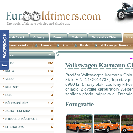
Kalendář akcí
Odkazy
Forum
Galerie
Reportáže - Video
Inze
Hlavní stránka
Inzerce
Auto
Prodej
Volkswagen Karmann G
Inzerce
748
!
AUTO
302
Volkswagen Karmann Gh
MOTO
174
Prodám Volkswagen Karmann Ghia C
VELO
2
85 k, VIN: 1442014737, Top stav po 
6950 km), nový blok, zesílený klikový
MILITARY
17
chladič, 2 dvojité karburátory Weber
zesílená přední náprava aj. Dohoda
BUS
3
Fotografie
NÁHRADNÍ DÍLY
212
AGRO TECHNIKA
9
STROJE A NÁSTROJE
4
LITERATURA
6