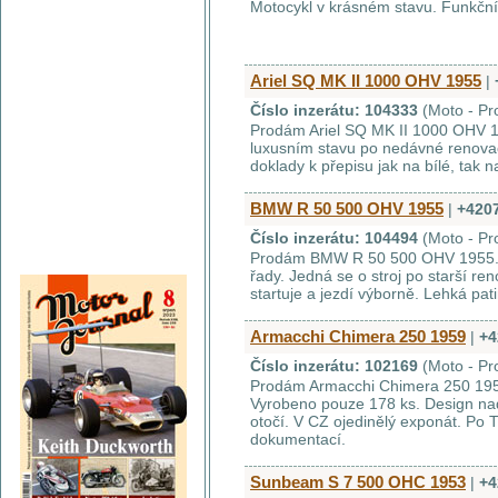
Motocykl v krásném stavu. Funkční a
Ariel SQ MK II 1000 OHV 1955
|
Číslo inzerátu: 104333
(Moto - Pr
Prodám Ariel SQ MK II 1000 OHV 1
luxusním stavu po nedávné renovac
doklady k přepisu jak na bílé, tak n
BMW R 50 500 OHV 1955
|
+420
Číslo inzerátu: 104494
(Moto - Pr
Prodám BMW R 50 500 OHV 1955. J
řady. Jedná se o stroj po starší re
startuje a jezdí výborně. Lehká pat
Armacchi Chimera 250 1959
|
+4
Číslo inzerátu: 102169
(Moto - Pr
Prodám Armacchi Chimera 250 1959.
Vyrobeno pouze 178 ks. Design na
otočí. V CZ ojedinělý exponát. Po 
dokumentací.
Sunbeam S 7 500 OHC 1953
|
+4