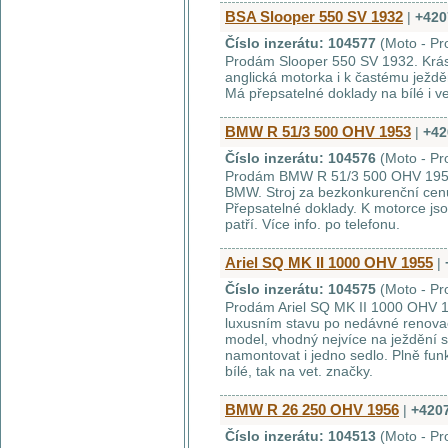
BSA Slooper 550 SV 1932
|
+420
Číslo inzerátu: 104577
(Moto - Pr
Prodám Slooper 550 SV 1932. Krá
anglická motorka i k častému ježděn
Má přepsatelné doklady na bílé i v
BMW R 51/3 500 OHV 1953
|
+42
Číslo inzerátu: 104576
(Moto - Pr
Prodám BMW R 51/3 500 OHV 1953
BMW. Stroj za bezkonkurenční cenu
Přepsatelné doklady. K motorce js
patří. Více info. po telefonu.
Ariel SQ MK II 1000 OHV 1955
|
Číslo inzerátu: 104575
(Moto - Pr
Prodám Ariel SQ MK II 1000 OHV 1
luxusním stavu po nedávné renova
model, vhodný nejvíce na ježdění
namontovat i jedno sedlo. Plně funk
bílé, tak na vet. značky.
BMW R 26 250 OHV 1956
|
+420
Číslo inzerátu: 104513
(Moto - Pr