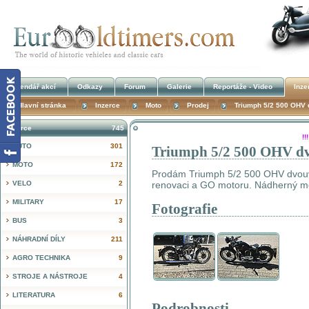
Kalendář akcí
Odkazy
Forum
Galerie
Reportáže - Video
Inze
Hlavní stránka
Inzerce
Moto
Prodej
Triumph 5/2 500 OHV 
Inzerce
745
!
AUTO
301
Triumph 5/2 500 OHV dv
MOTO
172
Prodám Triumph 5/2 500 OHV dvouven
VELO
2
renovaci a GO motoru. Nádherný mo
MILITARY
17
Fotografie
BUS
3
NÁHRADNÍ DÍLY
211
AGRO TECHNIKA
9
STROJE A NÁSTROJE
4
LITERATURA
6
Podrobnosti