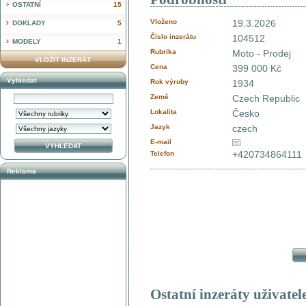
OSTATNÍ
15
Vloženo
19.3.2026
DOKLADY
5
Číslo inzerátu
104512
MODELY
1
Rubrika
Moto - Prodej
VLOŽIT INZERÁT
Cena
399 000 Kč
Vyhledat
Rok výroby
1934
Země
Czech Republic
Lokalita
Česko
Jazyk
czech
E-mail
+420734864111
Telefon
Reklama
Ostatní inzeráty uživatel