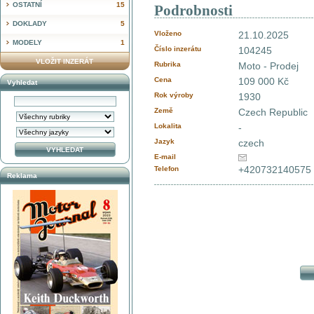
OSTATNÍ
15
Podrobnosti
DOKLADY
5
Vloženo
21.10.2025
MODELY
1
Číslo inzerátu
104245
VLOŽIT INZERÁT
Rubrika
Moto - Prodej
Cena
109 000 Kč
Vyhledat
Rok výroby
1930
Země
Czech Republic
Lokalita
-
Jazyk
czech
E-mail
+420732140575
Telefon
Reklama