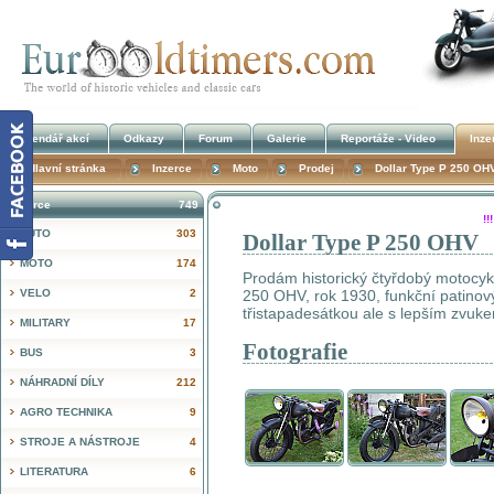
Kalendář akcí
Odkazy
Forum
Galerie
Reportáže - Video
Inze
Hlavní stránka
Inzerce
Moto
Prodej
Dollar Type P 250 OH
Inzerce
749
!
AUTO
303
Dollar Type P 250 OHV
MOTO
174
Prodám historický čtyřdobý motocy
VELO
2
250 OHV, rok 1930, funkční patinov
třistapadesátkou ale s lepším zvuk
MILITARY
17
Fotografie
BUS
3
NÁHRADNÍ DÍLY
212
AGRO TECHNIKA
9
STROJE A NÁSTROJE
4
LITERATURA
6