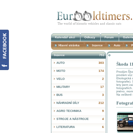
Kalendář akcí
Odkazy
Forum
Galeri
Hlavní stránka
Inzerce
Auto
P
Inzerce
751
AUTO
303
Škoda 1
MOTO
174
Prodám Škod
prodám vůz 
Ekologická d
VELO
2
fotografie).
lety jsem za
MILITARY
17
fotografiíc
jméno, mome
Na veškeré 
BUS
3
Fotograf
NÁHRADNÍ DÍLY
212
AGRO TECHNIKA
9
STROJE A NÁSTROJE
4
LITERATURA
6