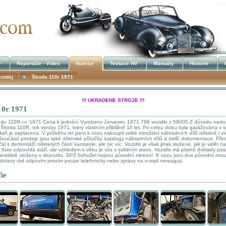
e
Reportáže - Video
Inzerce
Testace HV
Manuály
Historie
rodej
Škoda 110r 1971
!!! UKRADENÉ STROJE !!!
10r 1971
Kalendář akcí
u 110R r.v. 1971 Cena k jednání Vyrobeno červenec 1971 768 vozidlo z 58000 Z důvodu nedo
Škoda 110R, rok výroby 1971, který vlastním přibližně 10 let. Po celou dobu byla garážována v s
aň je zaplacena. V průběhu let jsem k vozu nakoupil velké množství náhradních dílů některé i víc
 Součástí prodeje jsou také dílenské příručky, katalogy náhradních dílů a další dokumentace. Pře
čal s demontáží některých částí karoserie, ale nic víc. Vozidlo je však jinak složené, jak je vidět n
h. Stav odpovídá stáří, ale vzhledem k věku je vůz v solidním stavu. Vozidlo má platné doklady p
ntálně uloženy v depozitu. SPZ bohužel nejsou původní okresní. K vozu jsou dva původní mosa
dotazy rád odpovím prosím pouze telefonicky nebo zprávy na e-mail nereaguji.
ie