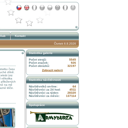
Klub
Kontakt
Čtvrtek 6.8.2026
Statistika galerie
Počet strojů:
5545
Počet značek:
926
Počet obrázků:
32197
statku času
Zobrazit galerii
uché dílně.
ekrát (viz
d několika
Statistika návštěvnosti
a přiložených
sané na mé
Návštěvníků on-line:
64
zné klíče.
Návštěvníci za 24 hod:
4511
Návštěvníci za týden:
28320
Návštěvníci za měsíc:
137114
Spolupráce