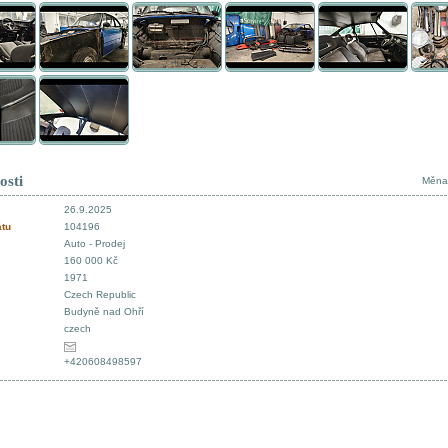
osti
Měna
26.9.2025
átu
104196
Auto - Prodej
160 000 Kč
1971
Czech Republic
Budyně nad Ohří
czech
+420608498597