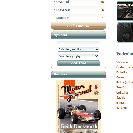
OSTATNÍ
15
DOKLADY
5
MODELY
1
VLOŽIT INZERÁT
Vyhledat
Podrobn
Vloženo
Číslo inzer
Rubrika
Reklama
Cena
Rok výroby
Země
Lokalita
Jazyk
E-mail
Telefon