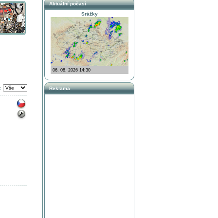
Aktuální počasí
Srážky
:
Reklama