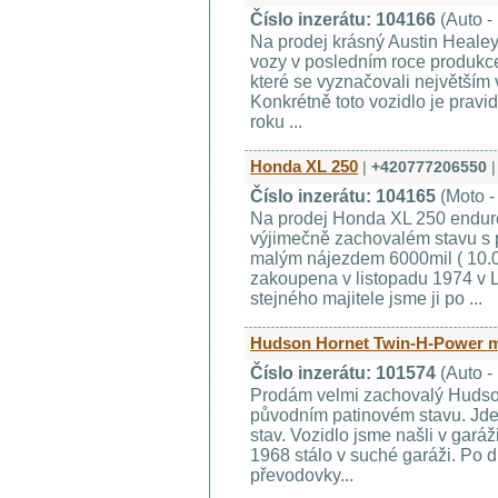
Číslo inzerátu: 104166
(Auto -
Na prodej krásný Austin Healey
vozy v posledním roce produkce
které se vyznačovali největším 
Konkrétně toto vozidlo je pravid
roku ...
Honda XL 250
|
+420777206550
|
Číslo inzerátu: 104165
(Moto -
Na prodej Honda XL 250 enduro.
výjimečně zachovalém stavu s 
malým nájezdem 6000mil ( 10.0
zakoupena v listopadu 1974 v 
stejného majitele jsme ji po ...
Hudson Hornet Twin-H-Power 
Číslo inzerátu: 101574
(Auto -
Prodám velmi zachovalý Hudso
původním patinovém stavu. Jde 
stav. Vozidlo jsme našli v garáži
1968 stálo v suché garáži. Po 
převodovky...