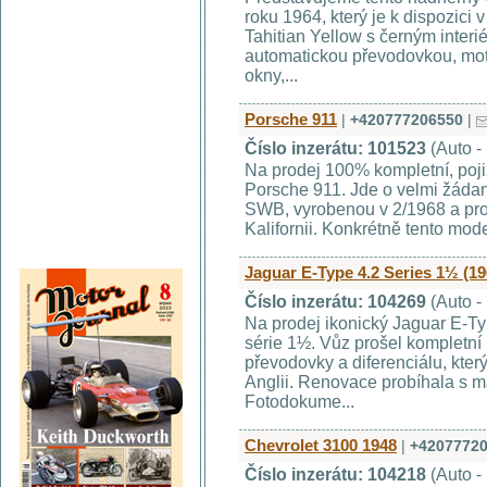
roku 1964, který je k dispozici
Tahitian Yellow s černým interi
automatickou převodovkou, moto
okny,...
Porsche 911
|
+420777206550
|
Číslo inzerátu: 101523
(Auto -
Na prodej 100% kompletní, poj
Porsche 911. Jde o velmi žádanou
SWB, vyrobenou v 2/1968 a pro
Kalifornii. Konkrétně tento mode
Jaguar E-Type 4.2 Series 1½ (19
Číslo inzerátu: 104269
(Auto -
Na prodej ikonický Jaguar E-T
série 1½. Vůz prošel kompletní 
převodovky a diferenciálu, kte
Anglii. Renovace probíhala s ma
Fotodokume...
Chevrolet 3100 1948
|
+4207772
Číslo inzerátu: 104218
(Auto -