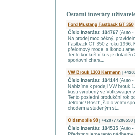
Ostatní inzeráty uživatel
Ford Mustang Fastback GT 350
Číslo inzerátu: 104767
(Auto -
Na prodej moc pěkný, pravidel
Fastback GT 350 z roku 1966. M
přelomový model a ikonou ameri
Tento konkrétní kus je doladě
sportovní chara...
VW Brouk 1303 Karmann
|
+420
Číslo inzerátu: 104144
(Auto -
Nabízíme k prodeji VW brouk 1
kusu vyrobený ve Volkswagen
Tento poslední produkční rok pou
Jetronic/ Bosch, šlo o velmi spo
chodem a studeným st...
Oldsmobile 98
|
+420777206550
Číslo inzerátu: 104535
(Auto -
Představujeme tento nádherný 