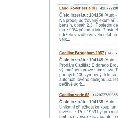
Land Rover serie III
|
+42077720
Číslo inzerátu: 104150
(Auto -
Na prodej udržovaný exemlář La
benzín, obsah 2.3l Poslední g
ma z 90% původní lak. Pravide
udrželo vozidlo ve velmi dobré
velk...
Cadillac Brougham 1957
|
+4207
Číslo inzerátu: 104149
(Auto -
Prodám Cadillac Eldorado Bro
výjimečném provozním stavu. Te
pouhých 400 vyrobených kusů, 
automobilového designu 50. let.
pečlivě udrž...
Cadillac serie 62
|
+42077720655
Číslo inzerátu: 104139
(Auto -
Unikatní přiležitost ke koupi un
investice. Rok 1959 byl pro moto
nejbláznivější, extravagantní a 