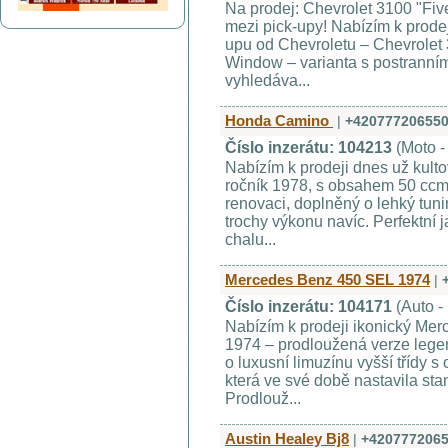
Na prodej: Chevrolet 3100 "Fi
mezi pick-upy! Nabízím k prode
upu od Chevroletu – Chevrolet 3
Window – varianta s postranním
vyhledáva...
Honda Camino
|
+42077720655
Číslo inzerátu: 104213
(Moto -
Nabízím k prodeji dnes už kul
ročník 1978, s obsahem 50 ccm.
renovaci, doplněný o lehký tuni
trochy výkonu navíc. Perfektní 
chalu...
Mercedes Benz 450 SEL 1974
|
Číslo inzerátu: 104171
(Auto -
Nabízím k prodeji ikonický Me
1974 – prodloužená verze lege
o luxusní limuzínu vyšší třídy
která ve své době nastavila st
Prodlouž...
Austin Healey Bj8
|
+420777206