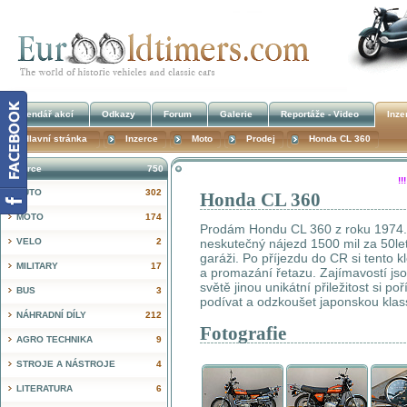
Kalendář akcí
Odkazy
Forum
Galerie
Reportáže - Video
Inze
Hlavní stránka
Inzerce
Moto
Prodej
Honda CL 360
Inzerce
750
!
AUTO
302
Honda CL 360
MOTO
174
Prodám Hondu CL 360 z roku 1974. 
VELO
2
neskutečný nájezd 1500 mil za 50let
garáži. Po příjezdu do CR si tento 
MILITARY
17
a promazání řetazu. Zajímavostí jso
světě jinou unikátní přiležitost si po
BUS
3
podívat a odzkoušet japonskou klass
NÁHRADNÍ DÍLY
212
Fotografie
AGRO TECHNIKA
9
STROJE A NÁSTROJE
4
LITERATURA
6