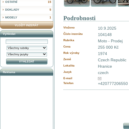
OSTATNÍ
15
DOKLADY
5
Podrobnosti
MODELY
1
VLOŽIT INZERÁT
Vloženo
10.9.2025
Vyhledat
Číslo inzerátu
104148
Rubrika
Moto - Prodej
Cena
255 000 Kč
Rok výroby
1974
Země
Czech Republic
Lokalita
Hranice
Jazyk
czech
Reklama
E-mail
+420777206550
Telefon