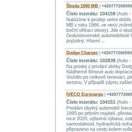
Škoda 1000 MB
|
+42077720655
Číslo inzerátu: 104159
(Auto -
Nabízíme k prodeji velmi dobř
MB z roku 1966, ve verzi známé
boční větrací otvory). Jde o sk
československé automobilové his
pojízdný. Hlavní ...
Dodge Charger
|
+420777206550
Číslo inzerátu: 102839
(Auto -
Na prodej z privátní sbírky Do
Nádherné filmové auto dopraco
Vozidlo po celkové renovaci, pl
sezonu. V případě zájmu zašleme
IVECO Eurocargo
|
+420777206
Číslo inzerátu: 104151
(Auto -
Prodám obytný automobil Iveco
1995 po prbním majiteli, přesta
roce 2020, výborná výbava, ost
samostatnost, hydraulická noha
připraveno na cestu kolem svět