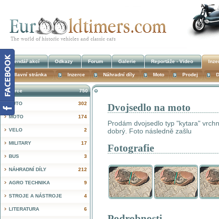
Kalendář akcí
Odkazy
Forum
Galerie
Reportáže - Video
Inze
Hlavní stránka
Inzerce
Náhradní díly
Moto
Prodej
D
Inzerce
750
AUTO
302
Dvojsedlo na moto
!
MOTO
174
Prodám dvojsedlo typ "kytara" vrch
VELO
2
dobrý. Foto následně zašlu
MILITARY
17
Fotografie
BUS
3
NÁHRADNÍ DÍLY
212
AGRO TECHNIKA
9
STROJE A NÁSTROJE
4
LITERATURA
6
Podrobnosti