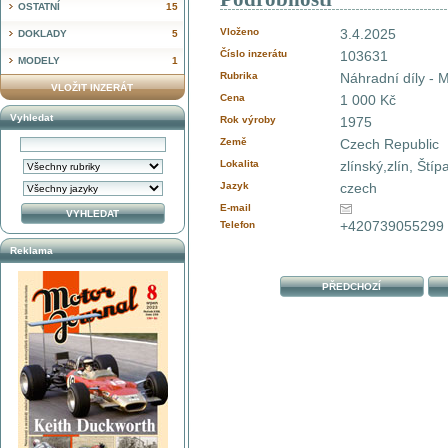
OSTATNÍ
15
Vloženo
3.4.2025
DOKLADY
5
Číslo inzerátu
103631
MODELY
1
Rubrika
Náhradní díly - 
VLOŽIT INZERÁT
Cena
1 000 Kč
Vyhledat
Rok výroby
1975
Země
Czech Republic
Lokalita
zlínský,zlín, Štíp
Jazyk
czech
E-mail
+420739055299
Telefon
Reklama
PŘEDCHOZÍ