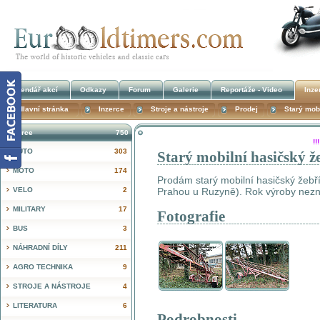
Kalendář akcí
Odkazy
Forum
Galerie
Reportáže - Video
Inze
Hlavní stránka
Inzerce
Stroje a nástroje
Prodej
Starý mob
Inzerce
750
!
AUTO
303
Starý mobilní hasičský ž
MOTO
174
Prodám starý mobilní hasičský žebří
VELO
2
Prahou u Ruzyně). Rok výroby nez
MILITARY
17
Fotografie
BUS
3
NÁHRADNÍ DÍLY
211
AGRO TECHNIKA
9
STROJE A NÁSTROJE
4
LITERATURA
6
Podrobnosti