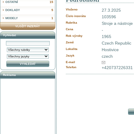
OSTATNÍ
15
Vloženo
27.3.2025
DOKLADY
5
Číslo inzerátu
103596
MODELY
1
Rubrika
Stroje a nástroje
VLOŽIT INZERÁT
Cena
-
Vyhledat
Rok výroby
1965
Země
Czech Republic
Lokalita
Hostivice
Jazyk
czech
E-mail
+420737226331
Telefon
Reklama