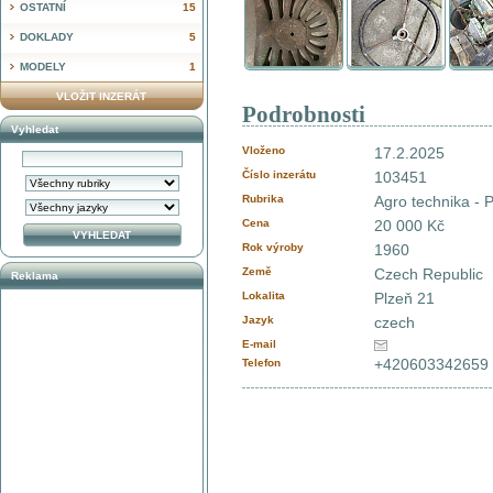
OSTATNÍ
15
DOKLADY
5
MODELY
1
VLOŽIT INZERÁT
Podrobnosti
Vyhledat
Vloženo
17.2.2025
Číslo inzerátu
103451
Rubrika
Agro technika - 
Cena
20 000 Kč
Rok výroby
1960
Země
Czech Republic
Reklama
Lokalita
Plzeň 21
Jazyk
czech
E-mail
+420603342659
Telefon