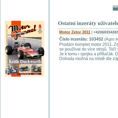
Ostatní inzeráty uživatel
Motor Zetor 2011
|
+4206033426
Číslo inzerátu: 103452
(Agro t
Prodám komplet motor 2011, Zet
se používal do více strojů. Točí
Je k tomu i spojka a přítlačák. 
Dohoda možná na místě dle záj