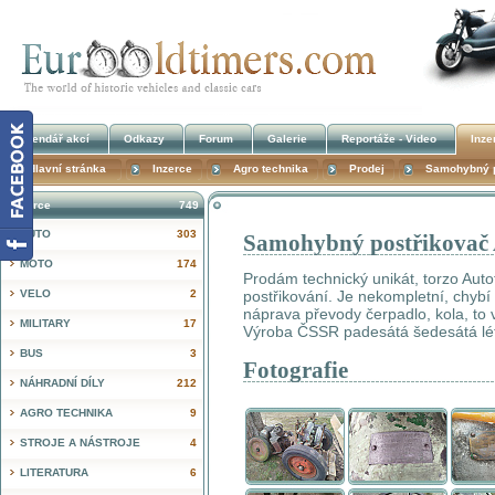
Kalendář akcí
Odkazy
Forum
Galerie
Reportáže - Video
Inze
Hlavní stránka
Inzerce
Agro technika
Prodej
Samohybný p
Inzerce
749
AUTO
303
Samohybný postřikovač
!
MOTO
174
Prodám technický unikát, torzo Au
VELO
2
postřikování. Je nekompletní, chybí 
náprava převody čerpadlo, kola, to v
MILITARY
17
Výroba ČSSR padesátá šedesátá lé
BUS
3
Fotografie
NÁHRADNÍ DÍLY
212
AGRO TECHNIKA
9
STROJE A NÁSTROJE
4
LITERATURA
6