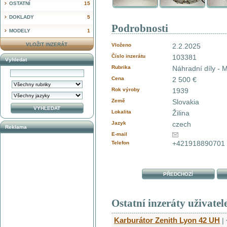
OSTATNÍ
15
DOKLADY
5
Podrobnosti
MODELY
1
VLOŽIT INZERÁT
Vloženo
2.2.2025
Číslo inzerátu
103381
Vyhledat
Rubrika
Náhradní díly - 
Cena
2 500 €
Rok výroby
1939
Země
Slovakia
Lokalita
Žilina
Jazyk
czech
Reklama
E-mail
+421918890701
Telefon
PŘEDCHOZÍ
Ostatní inzeráty uživatel
Karburátor Zenith Lyon 42 UH
|