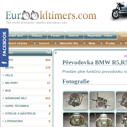
Kalendář akcí
Odkazy
Forum
Galerie
Reportáže - Video
Inze
Hlavní stránka
Inzerce
Náhradní díly
Moto
Prodej
P
Inzerce
753
!
AUTO
304
Převodovka BMW R5,R5
MOTO
175
Predám plne funkčnú prevodovku na
VELO
2
Fotografie
MILITARY
17
BUS
3
NÁHRADNÍ DÍLY
212
AGRO TECHNIKA
9
STROJE A NÁSTROJE
4
LITERATURA
6