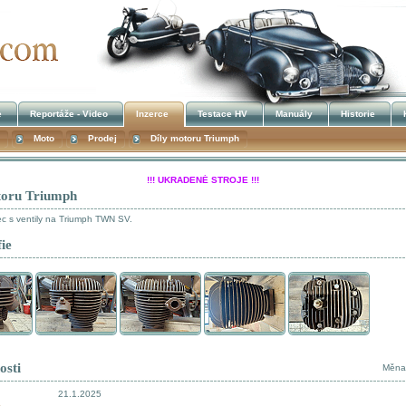
e
Reportáže - Video
Inzerce
Testace HV
Manuály
Historie
Moto
Prodej
Díly motoru Triumph
!!! UKRADENÉ STROJE !!!
toru Triumph
Kalendář akcí
c s ventily na Triumph TWN SV.
ie
osti
Měna
21.1.2025