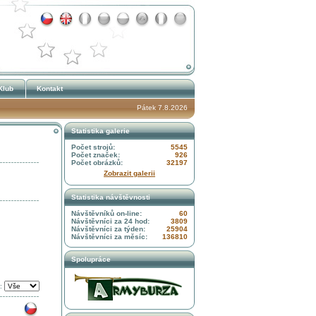
Klub
Kontakt
Pátek 7.8.2026
Statistika galerie
Počet strojů:
5545
Počet značek:
926
Počet obrázků:
32197
Zobrazit galerii
Statistika návštěvnosti
Návštěvníků on-line:
60
Návštěvníci za 24 hod:
3809
Návštěvníci za týden:
25904
Návštěvníci za měsíc:
136810
Spolupráce
: