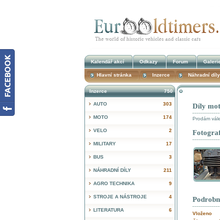
Kalendář akcí
Odkazy
Forum
Galeri
Hlavní stránka
Inzerce
Náhradní díly
Inzerce
750
AUTO
303
Díly mo
MOTO
174
Prodám vále
VELO
2
Fotograf
MILITARY
17
BUS
3
NÁHRADNÍ DÍLY
211
AGRO TECHNIKA
9
STROJE A NÁSTROJE
4
Podrobn
LITERATURA
6
Vloženo