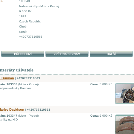
átu
103349
Náhradní díly - Moto - Prodej
6 000 Kč
1929
Czech Republic
Cheb
czech
+420737310563
PŘEDCHOZÍ
ZPĚT NA SEZNAM
DALŠÍ
inzeráty uživatele
v. Burman
|
+420737310563
rátu: 103348
(Moto - Prodej)
Cena:
3 000 Kč
al převodovky Burman.
Harley Davidson
|
+420737310563
rátu: 103347
(Moto - Prodej)
Cena:
6 000 Kč
tníky na H.D.