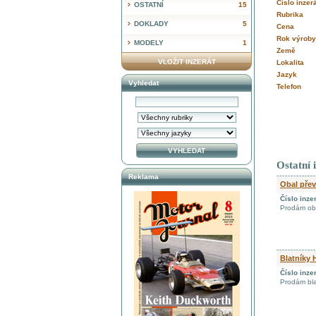
Číslo inzer
OSTATNÍ
15
Rubrika
DOKLADY
5
Cena
Rok výroby
MODELY
1
Země
VLOŽIT INZERÁT
Lokalita
Jazyk
Vyhledat
Telefon
Ostatní 
Reklama
Obal pře
Číslo inze
Prodám ob
Blatníky 
Číslo inze
Prodám bla