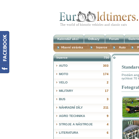
Kalendář akcí
Odkazy
Forum
Galeri
Hlavní stránka
Inzerce
Auto
P
Inzerce
750
AUTO
303
Standar
MOTO
174
Prodám angl
rychlost 70
VELO
2
Fotograf
MILITARY
17
BUS
3
NÁHRADNÍ DÍLY
211
AGRO TECHNIKA
9
STROJE A NÁSTROJE
4
LITERATURA
6