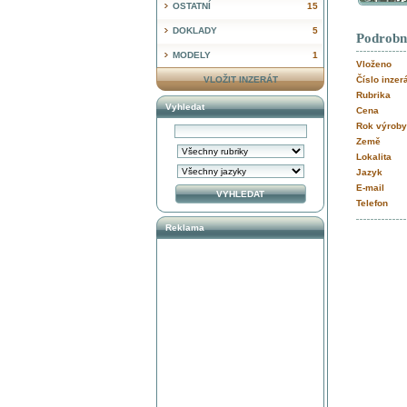
OSTATNÍ
15
DOKLADY
5
Podrobn
MODELY
1
Vloženo
VLOŽIT INZERÁT
Číslo inzer
Rubrika
Vyhledat
Cena
Rok výroby
Země
Lokalita
Jazyk
E-mail
Telefon
Reklama