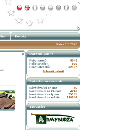
Klub
Kontakt
Pátek 7.8.2026
Statistika galerie
Počet strojů:
5545
Počet značek:
926
Počet obrázků:
32197
ální
Zobrazit galerii
Statistika návštěvnosti
Návštěvníků on-line:
46
Návštěvníci za 24 hod:
4246
Návštěvníci za týden:
25165
Návštěvníci za měsíc:
136946
Spolupráce