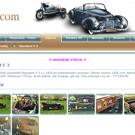
e
Reportáže - Video
Inzerce
Testace HV
Manuály
Historie
rodej
Standard V 3
!!! UKRADENÉ STROJE !!!
d V 3
Kalendář akcí
ický automobil Standard V 3 r.v. 1925 po profesionální renovaci. Obsah motoru 1300 ccm. Maxim
 km/h. Hmotnost 775 kg. Jezdí pěkně, vše funguje, jak má. Více informací na tel.: 777143226
ie