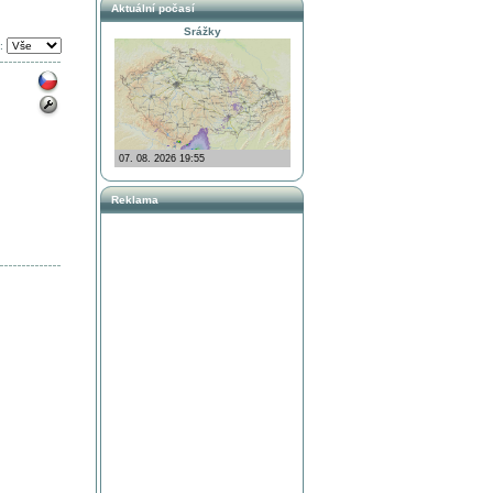
Aktuální počasí
Srážky
:
Reklama