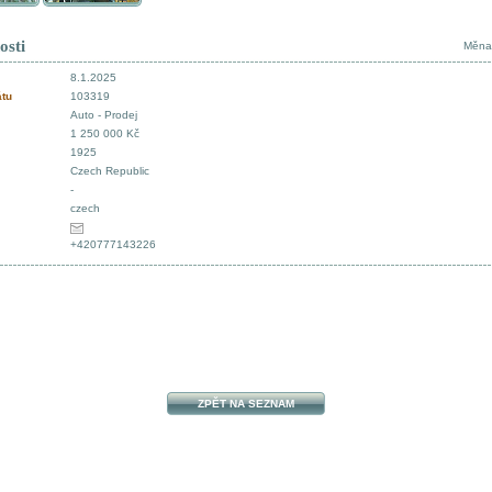
osti
Měna
8.1.2025
átu
103319
Auto - Prodej
1 250 000 Kč
1925
Czech Republic
-
czech
+420777143226
ZPĚT NA SEZNAM