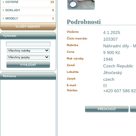
OSTATNÍ
15
DOKLADY
5
MODELY
1
Podrobnosti
VLOŽIT INZERÁT
Vloženo
4.1.2025
Vyhledat
Číslo inzerátu
103307
Rubrika
Náhradní díly - M
Cena
9 900 Kč
Rok výroby
1946
Země
Czech Republic
Lokalita
Jihočeský
Reklama
Jazyk
czech
E-mail
+420 607 586 8
Telefon
PŘEDCHOZÍ