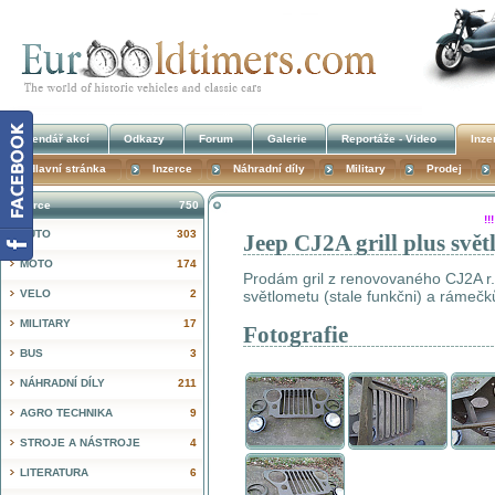
Kalendář akcí
Odkazy
Forum
Galerie
Reportáže - Video
Inze
Hlavní stránka
Inzerce
Náhradní díly
Military
Prodej
Inzerce
750
!
AUTO
303
Jeep CJ2A grill plus světl
MOTO
174
Prodám gril z renovovaného CJ2A r.v.
VELO
2
světlometu (stale funkčni) a rámečk
MILITARY
17
Fotografie
BUS
3
NÁHRADNÍ DÍLY
211
AGRO TECHNIKA
9
STROJE A NÁSTROJE
4
LITERATURA
6