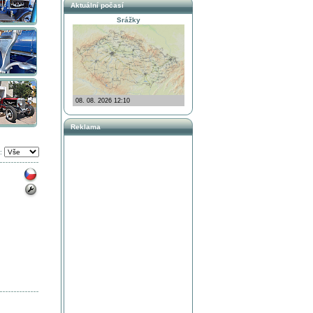
Aktuální počasí
Srážky
Reklama
: