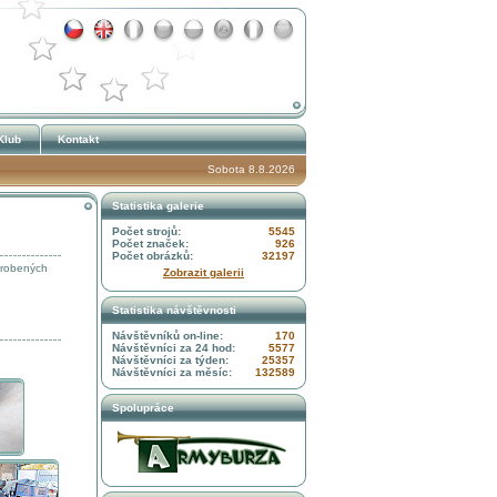
Klub
Kontakt
Sobota 8.8.2026
Statistika galerie
Počet strojů:
5545
Počet značek:
926
Počet obrázků:
32197
yrobených
Zobrazit galerii
Statistika návštěvnosti
Návštěvníků on-line:
170
Návštěvníci za 24 hod:
5577
Návštěvníci za týden:
25357
Návštěvníci za měsíc:
132589
Spolupráce