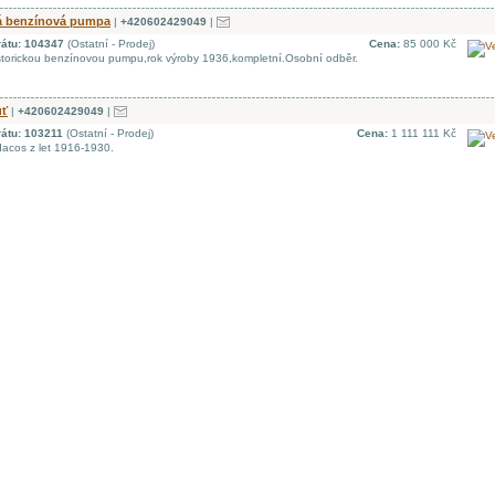
ká benzínová pumpa
|
+420602429049
|
rátu: 104347
(Ostatní - Prodej)
Cena:
85 000 Kč
torickou benzínovou pumpu,rok výroby 1936,kompletní.Osobní odběr.
uť
|
+420602429049
|
rátu: 103211
(Ostatní - Prodej)
Cena:
1 111 111 Kč
acos z let 1916-1930.