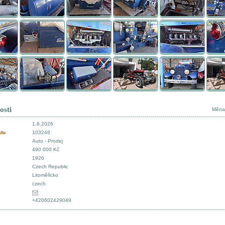
osti
Měna
1.6.2026
átu
103246
Auto - Prodej
490 000 Kč
1926
Czech Republic
Litoměřicko
czech
+420602429049