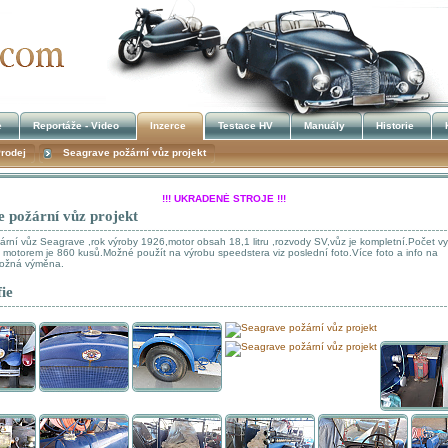
e
Reportáže - Video
Inzerce
Testace HV
Manuály
Historie
rodej
Seagrave požární vůz projekt
!!! UKRADENÉ STROJE !!!
 požární vůz projekt
Kalendář akcí
rní vůz Seagrave ,rok výroby 1926,motor obsah 18,1 litru ,rozvody SV,vůz je kompletní.Počet v
o motorem je 860 kusů.Možné použít na výrobu speedstera viz poslední foto.Více foto a info na
ožná výměna.
ie