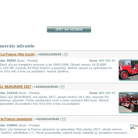
ZPĚT NA SEZNAM
inzeráty uživatele
La France (fire truck)
|
+420602429049
|
rátu: 90952
(Auto - Prodej)
Cena:
960 000 Kč
ární vůz po kompletní renovaci z let 1993-1996. Obsah motoru 14,5l (890
kon 100 HP, rozvody SV.Plně funkční a pojízdný. Možné upravit na speedster,viz
oto.Více info a foto na požádání, možná výměna.
vůz SEAGRAVE 1917
|
+420602429049
|
rátu: 103210
(Auto - Prodej)
Cena:
900 000 Kč
ární vůz SEAGRAVE, rok výroby 1917, obsah motoru 18,1 litru, rozvody SV,
 dobový, původní. Počet vyrobených vozů s tímto motorem 860 kusů. Možná
speedster viz poslední foto.Více info a foto na požádání.
la France speedster
|
+420602429049
|
rátu: 104661
(Auto - Prodej)
ární vůz American la France upraveny na speedster. Rok výroby 1927, obsah motoru
ě funkční, předěláno v č.r. Nové pneumatiky, náplně,brzdy, kabeláž aj. kompletní renovace.