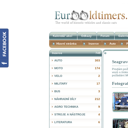
Kalendář akcí
Odkazy
Forum
Galeri
Hlavní stránka
Inzerce
Auto
P
Inzerce
749
AUTO
303
Seagrave
MOTO
174
Prodám požá
vozů s tímt
požádání.M
VELO
2
Fotograf
MILITARY
17
BUS
3
NÁHRADNÍ DÍLY
212
AGRO TECHNIKA
9
STROJE A NÁSTROJE
4
LITERATURA
6