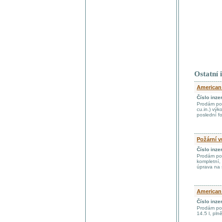
Ostatní 
American 
Číslo inze
Prodám pož
cu.in.) vý
poslední f
Požární 
Číslo inze
Prodám pož
kompletní,
úprava na 
American 
Číslo inze
Prodám pož
14.5 l, pln