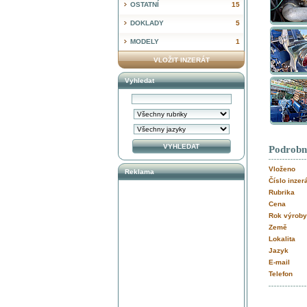
OSTATNÍ
15
DOKLADY
5
MODELY
1
VLOŽIT INZERÁT
Vyhledat
Podrobn
Vloženo
Reklama
Číslo inzer
Rubrika
Cena
Rok výroby
Země
Lokalita
Jazyk
E-mail
Telefon