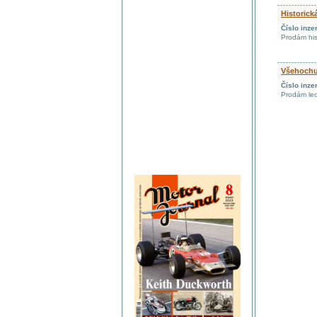
Historic
Číslo inze
Prodám his
Všehoch
Číslo inze
Prodám led