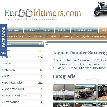
Kalendář akcí
Odkazy
Forum
Galerie
Reportáže - Video
Inze
Hlavní stránka
Inzerce
Auto
Prodej
Jaguar Daimler Sovere
Inzerce
750
AUTO
303
Jaguar Daimler Sovereign
!
MOTO
174
Prodám Daimler Sovereign 4.2, I.ser
VELO
2
problémů ,automat, evropská verze, 
K vidění v Praze. Pro více informací
MILITARY
17
Fotografie
BUS
3
NÁHRADNÍ DÍLY
211
AGRO TECHNIKA
9
STROJE A NÁSTROJE
4
LITERATURA
6