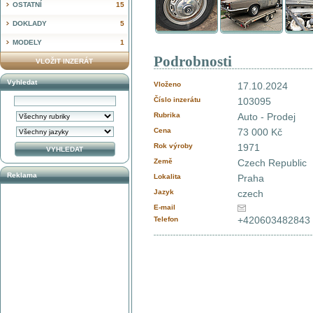
OSTATNÍ
15
DOKLADY
5
MODELY
1
Podrobnosti
VLOŽIT INZERÁT
Vyhledat
Vloženo
17.10.2024
Číslo inzerátu
103095
Rubrika
Auto - Prodej
Cena
73 000 Kč
Rok výroby
1971
Země
Czech Republic
Reklama
Lokalita
Praha
Jazyk
czech
E-mail
+420603482843
Telefon