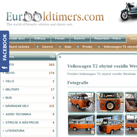
Kalendář akcí
Odkazy
Forum
Galerie
Reportáže - Video
Inze
Hlavní stránka
Inzerce
Auto
Prodej
Volkswagen T2 obytné 
Inzerce
750
AUTO
303
Volkswagen T2 obytné vozidlo Wes
!
MOTO
174
Prodám Volkswagen T2 obytné vozidlo Westfalia r
VELO
2
Fotografie
MILITARY
17
BUS
3
NÁHRADNÍ DÍLY
211
AGRO TECHNIKA
9
STROJE A NÁSTROJE
4
LITERATURA
6