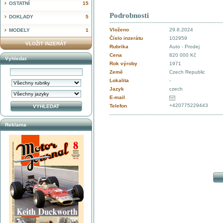
OSTATNÍ
15
Podrobnosti
DOKLADY
5
Vloženo
29.8.2024
MODELY
1
Číslo inzerátu
102959
VLOŽIT INZERÁT
Rubrika
Auto - Prodej
Cena
820 000 Kč
Vyhledat
Rok výroby
1971
Země
Czech Republic
Lokalita
-
Jazyk
czech
E-mail
+420775229443
Telefon
Reklama