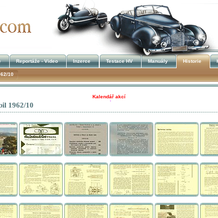
e
Reportáže - Video
Inzerce
Testace HV
Manuály
Historie
962/10
Kalendář akcí
il 1962/10
!!! UKRADENÉ STROJE !!!