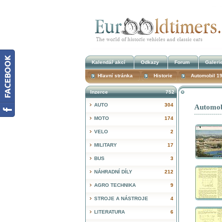
Kalendář akcí
Odkazy
Forum
Galeri
Hlavní stránka
Historie
Automobil 1
Inzerce
752
AUTO
304
Automob
MOTO
174
VELO
2
MILITARY
17
BUS
3
NÁHRADNÍ DÍLY
212
AGRO TECHNIKA
9
STROJE A NÁSTROJE
4
LITERATURA
6