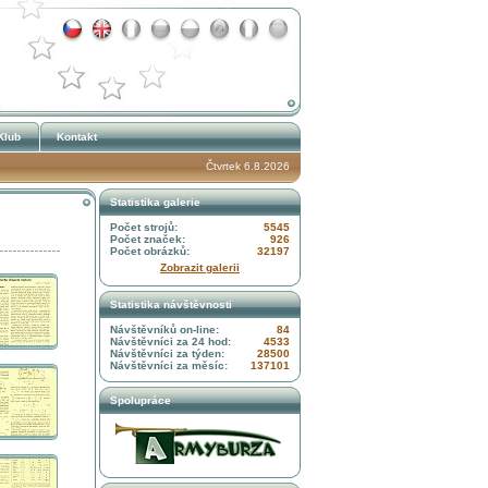
Klub
Kontakt
Čtvrtek 6.8.2026
Statistika galerie
Počet strojů:
5545
Počet značek:
926
Počet obrázků:
32197
Zobrazit galerii
Statistika návštěvnosti
Návštěvníků on-line:
84
Návštěvníci za 24 hod:
4533
Návštěvníci za týden:
28500
Návštěvníci za měsíc:
137101
Spolupráce