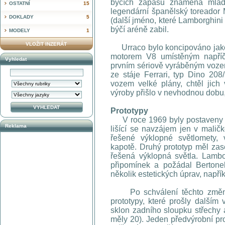
býčích zápasů znamená mladé 
OSTATNÍ
15
legendární španělský toreador 
DOKLADY
5
(další jméno, které Lamborghini
býčí aréně zabil.
MODELY
1
VLOŽIT INZERÁT
Urraco bylo koncipováno jako
motorem V8 umístěným napříč
Vyhledat
prvním sériově vyráběným vozem
ze stáje Ferrari, typ Dino 20
vozem velké plány, chtěl jich 
výroby přišlo v nevhodnou dobu,
Prototypy
V roce 1969 byly postaveny dva
Reklama
lišící se navzájem jen v malič
řešené výklopné světlomety,
kapotě. Druhý prototyp měl zas
řešená výklopná světla. Lambo
připomínek a požádal Bertoneh
několik estetických úprav, napří
Po schválení těchto změn by
prototypy, které prošly dalším
sklon zadního sloupku střechy 
měly 20). Jeden předvýrobní pro