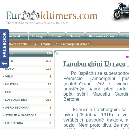
Kalendář akcí
Odkazy
Forum
Galerie
Reportáže - Video
Inze
Hlavní stránka
Historie
Lamborghini Urraco
Inzerce
750
!
AUTO
303
Lamborghini Urraco
MOTO
174
Po úspěchu se supersportov
VELO
2
Ferruccio Lamborghini pu
„malého“kupé 2+2 s vidlic
MILITARY
17
umístěným napříč před zadní
BUS
3
opět svěřil Marcellu Gandi
Bertone.
NÁHRADNÍ DÍLY
212
AGRO TECHNIKA
9
Ferruccio Lamborghini se n
býka (28.dubna 1916) a ve 
STROJE A NÁSTROJE
4
vyrábějící původně traktory,
LITERATURA
6
pozici. Není proto divu, že no