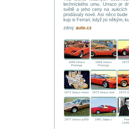
technického umu. Urraco je d
světě a jeho ceny na aukcích p
prodávaly nové. Asi něco bude 
kup si Ferrari, když jsi někým, k
zdroj:
auto.cz
1969 Urraco
1969 Urraco
1972
Prototyp
Prototyp
1972 Urraco motor
1973 Urraco bob
1973 U
1977 Urraco p300
1981 Jalpa c
Fer
Lamb