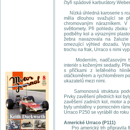
čtyři spádové karburátory Weber
Nízká úhledná karoserie s roz
měla dlouhou svažující se p
chromovaným nárazníkem. V
světlomety. Při pohledu zboku 
podběhy kol a výraznými plasto
žebra navazovala na žaluzie 
omezující výhled dozadu. Vys
trochu na frak, Urraco s nimi vy
Moderním, nadčasovým tvarů
interiér s koženými sedadly. P
s příčkami z leštěného hliní
otáčkoměrem a rychloměrem po 
ukazatelů mezi nimi.
Samonosná struktura podvoz
Prvky zavěšení předních kol byly
zavěšení zadních kol, motor a 
byly umístěny v pomocném rám
Urraco P250 se vyráběl do roku
Americké Urraco (P111)
Pro americký trh připravila f