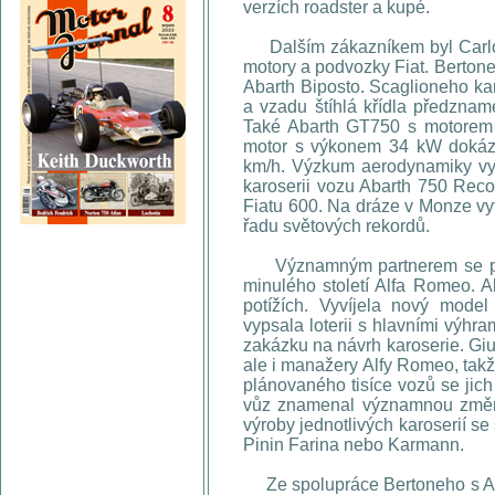
verzích roadster a kupé.
Dalším zákazníkem byl Carlo Ab
motory a podvozky Fiat. Bertone 
Abarth Biposto. Scaglioneho kar
a vzadu štíhlá křídla předznam
Také Abarth GT750 s motorem 
motor s výkonem 34 kW dokáza
km/h. Výzkum aerodynamiky vyvr
karoserii vozu Abarth 750 Rec
Fiatu 600. Na dráze v Monze vy
řadu světových rekordů.
Významným partnerem se pro 
minulého století Alfa Romeo. A
potížích. Vyvíjela nový model
vypsala loterii s hlavními výhra
zakázku na návrh karoserie. Giul
ale i manažery Alfy Romeo, takž
plánovaného tisíce vozů se jic
vůz znamenal významnou změnu
výroby jednotlivých karoserií s
Pinin Farina nebo Karmann.
Ze spolupráce Bertoneho s Alf