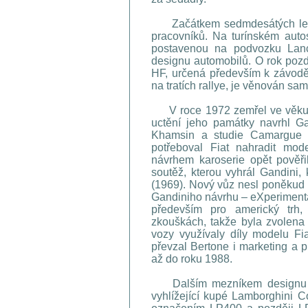
Začátkem sedmdesátých let z
pracovníků. Na turínském autos
postavenou na podvozku Lanc
designu automobilů. O rok pozdě
HF, určená především k závoděn
na tratích rallye, je věnován sa
V roce 1972 zemřel ve věku 88
uctění jeho památky navrhl Ga
Khamsin a studie Camargue 
potřeboval Fiat nahradit mo
návrhem karoserie opět pověři
soutěž, kterou vyhrál Gandini,
(1969). Nový vůz nesl poněkud 
Gandiniho návrhu – eXperimentál
především pro americký trh,
zkouškách, takže byla zvolena
vozy využívaly díly modelu Fi
převzal Bertone i marketing a p
až do roku 1988.
Dalším mezníkem designu sp
vyhlížející kupé Lamborghini 