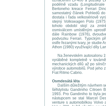
označením LP400 a později LP
podélně vzadu (Longitudinale 
Bertoneho kreace Ferrari Di
samostatný článek Pohledů do 
dostala i řada velkosériově vy
stejný Volkswagen Polo (1975)
tohoto období stojí za zmín
osmiválcem umístěným uprostř
dále Rainbow (1976), dvoudv
podvozku Ferrari. Typickým př
ostře řezanými tvary, je studie
Athon (1980) využívající díly La
Na ženevském autosalonu 1977
vyráběné kompletně v továrně
mechanických dílů až po silničn
výrobce automobilů. Pod jeho z
Fiat Ritmo Cabrio.
Osmdesátá léta
Dalším důležitým návrhem sér
šéfstylistu Gandiniho Citroen 
1993. Pro Gandiniho to byla je
nástupcem se stal Marcel Des
venture s automobilkou Volvo a