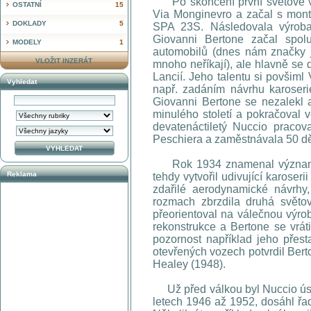
Po skončení první světové vá
OSTATNÍ
15
Via Monginevro a začal s mont
DOKLADY
5
SPA 23S. Následovala výroba 
Giovanni Bertone začal spolu
MODELY
1
automobilů (dnes nám značky j
VLOŽIT INZERÁT
mnoho neříkají), ale hlavně se 
Lancií. Jeho talentu si povšiml 
Vyhledat
např. zadáním návrhu karoseri
Giovanni Bertone se nezalekl a
minulého století a pokračoval v
devatenáctiletý Nuccio pracov
Peschiera a zaměstnávala 50 dě
Rok 1934 znamenal významný
Reklama
tehdy vytvořil udivující karoser
zdařilé aerodynamické návrhy, 
rozmach zbrzdila druhá světov
přeorientoval na válečnou výro
rekonstrukce a Bertone se vráti
pozornost například jeho přest
otevřených vozech potvrdil Bert
Healey (1948).
Už před válkou byl Nuccio ús
letech 1946 až 1952, dosáhl řad