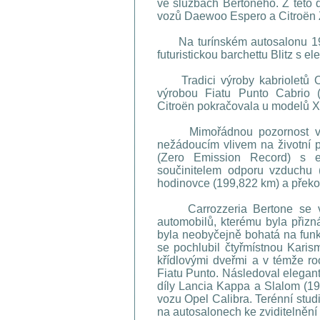
ve službách Bertoneho. Z této 
vozů Daewoo Espero a Citroën 
Na turínském autosalonu 1992
futuristickou barchettu Blitz s 
Tradici výroby kabrioletů Op
výrobou Fiatu Punto Cabrio 
Citroën pokračovala u modelů Xa
Mimořádnou pozornost věnov
nežádoucím vlivem na životní p
(Zero Emission Record) s 
součinitelem odporu vzduchu (
hodinovce (199,822 km) a překo
Carrozzeria Bertone se v r
automobilů, kterému byla přizná
byla neobyčejně bohatá na funk
se pochlubil čtyřmístnou Kari
křídlovými dveřmi a v témže 
Fiatu Punto. Následoval elegan
díly Lancia Kappa a Slalom (19
vozu Opel Calibra. Terénní stu
na autosalonech ke zviditelnění