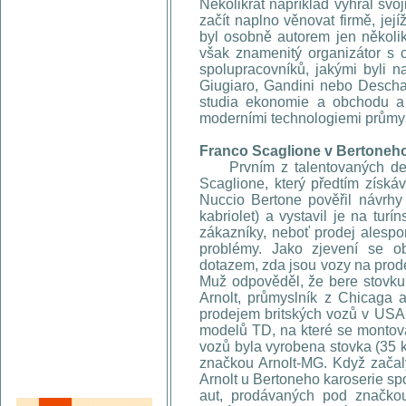
Několikrát například vyhrál svoj
začít naplno věnovat firmě, jej
byl osobně autorem jen několik
však znamenitý organizátor s 
spolupracovníků, jakými byli n
Giugiaro, Gandini nebo Descha
studia ekonomie a obchodu a 
moderními technologiemi průmy
Franco Scaglione v Bertoneh
Prvním z talentovaných desig
Scaglione, který předtím získá
Nuccio Bertone pověřil návrh
kabriolet) a vystavil je na tur
zákazníky, neboť prodej alespo
problémy. Jako zjevení se o
dotazem, zda jsou vozy na prode
Muž odpověděl, že bere stovk
Arnolt, průmyslník z Chicaga a
prodejem britských vozů v USA 
modelů TD, na které se montova
vozů byla vyrobena stovka (35 
značkou Arnolt-MG. Když zača
Arnolt u Bertoneho karoserie sp
aut, prodávaných pod značkou