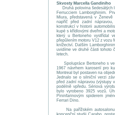
Skvosty Marcella Gandiniho
Druhá polovina šedesátých let
Ferrucciem Lamborghinim. Pr
Miura, představená v Ženevě
napříč před zadní nápravou,
konstrukcí v historii automobil
kupé s křídlovými dveřmi a mot
který u Bertoneho vystřídal v
přepůlením motoru V12 z vozu 
knížectví. Dalším Lamborghinim
uvidíme ve druhé části tohoto č
letech.
Spolupráce Bertoneho s velký
1967 návrhem karoserií pro k
Montreal byl postaven na objed
Jednalo se o silniční verzi z
před zadní nápravou (výstupy 
podélně vpředu. Sériová výro
bylo vyrobeno 3925 vozů. Úhl
Pininfarinovým spiderem jmén
Ferrari Dino.
Na pařížském autosalonu 19
koncepční studii Carabo, pos