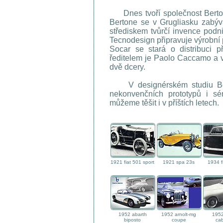
Dnes tvoří společnost Bertone
Bertone se v Grugliasku zabýv
střediskem tvůrčí invence podn
Tecnodesign připravuje výrobní
Socar se stará o distribuci p
ředitelem je Paolo Caccamo a v
dvě dcery.
V designérském studiu Bert
nekonvenčních prototypů i sé
můžeme těšit i v příštích letech.
1921 fiat 501 sport
1921 spa 23s
1934 f
1952 abarth
1952 arnolt-mg
1952
biposto
coupe
cab