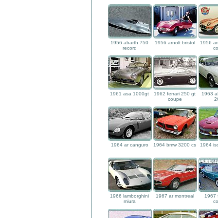
1956 abarth 750
1956 arnolt bristol
1956 arn
record
c
1961 asa 1000gt
1962 ferrari 250 gt
1963 a
coupe
2
1964 ar canguro
1964 bmw 3200 cs
1964 iso
1966 lamborghini
1967 ar montreal
1967 f
miura
c