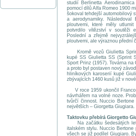
studií Berlinetta Aerodinamic
pomocí dílů Alfa Romeo 1900 mi
šokoval tehdejší automobilový 
a aerodynamiky. Následoval 
ploutvemi, které měly utlumi
potvrdilo vítězství v soutěži
Poslední a zřejmě nejvyzrále
ploutvemi, ale výraznou přední 
Kromě vozů Giulietta Sprint 
kupé SS Giulietta SS (Sprint
Sport Prinz (1957). Továrna na 
a proto byl postaven nový závod
hliníkových karoserií kupé Giul
zbývajících 1460 kusů již v nov
V roce 1959 ukončil Franco Sc
návrhářem na volné noze. Prob
tvůrčí činnost. Nuccio Bertone
největších – Giorgetta Giugiara.
Taktovku přebírá Giorgetto Gi
Na začátku šedesátých let vz
italském stylu. Nuccio Bertone 
všech se již podílel Giugiaro. 