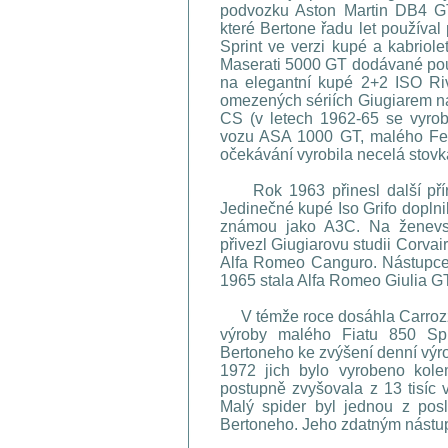
podvozku Aston Martin DB4 GT
které Bertone řadu let používa
Sprint ve verzi kupé a kabrio
Maserati 5000 GT dodávané pou
na elegantní kupé 2+2 ISO Riv
omezených sériích Giugiarem 
CS (v letech 1962-65 se vyrob
vozu ASA 1000 GT, malého Ferr
očekávání vyrobila necelá stovk
Rok 1963 přinesl další přírů
Jedinečné kupé Iso Grifo doplni
známou jako A3C. Na ženevs
přivezl Giugiarovu studii Corvai
Alfa Romeo Canguro. Nástupcem
1965 stala Alfa Romeo Giulia GT
V témže roce dosáhla Carrozz
výroby malého Fiatu 850 Sp
Bertoneho ke zvýšení denní výro
1972 jich bylo vyrobeno kole
postupně zvyšovala z 13 tisíc 
Malý spider byl jednou z posl
Bertoneho. Jeho zdatným nástup