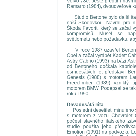
Volvo 780. Ještě předtím navrh
Ramarro (1984), dvoudveřové k
Studio Bertone bylo další itals
naší Škodovkou. Navrhl pro n
Škoda Favorit, který se začal 
kompromisů. Musel se např
světlometu nebo požadavku, aby 
V roce 1987 uzavřel Bertone 
Opel a začal vyrábět Kadett Ca
Astry Cabrio (1993) na bázi Ast
od Bertoneho dočkala kabriol
osmdesátých let představil Ber
Genesis (1988) s motorem Lam
Freeclimber (1989) vzniklý
motorem BMW. Podepsal se také
roku 1990.
Devadesátá léta
Poslední desetiletí minulého s
s motorem z vozu Chevrolet 
počest slavného italského zá
studie použita jeho přezdívk
Emotion (1991) na podvozku Lo