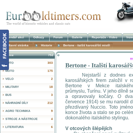
Kalendář akcí
Odkazy
Forum
Galerie
Reportáže - Video
Inze
Hlavní stránka
Historie
Bertone - italští karosářští mistři
Inzerce
752
!
AUTO
303
Bertone - Italští karosářš
MOTO
175
Nejstarší z dodnes existu
VELO
2
karosářských firem založil v 
Bertone v Mekce italskéh
MILITARY
18
průmyslu, Turínu. V jeho dílně 
BUS
3
a opravovaly kočáry. O dva
července 1914) se mu narodil 
NÁHRADNÍ DÍLY
212
přezdívaný Nuccio. Toto jmén
AGRO TECHNIKA
9
konce života a stalo se po ce
dokonalého italského stylingu.
STROJE A NÁSTROJE
4
LITERATURA
6
V otcových šlépějích