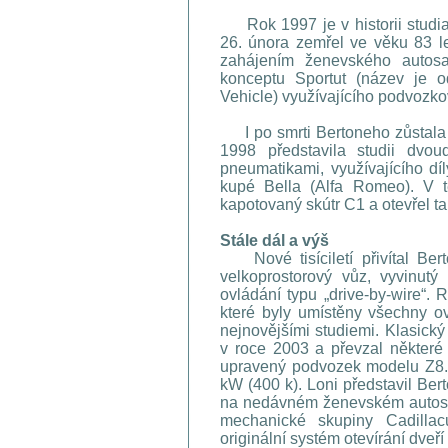
Rok 1997 je v historii studi
26. února zemřel ve věku 83 l
zahájením ženevského autosa
konceptu Sportut (název je o
Vehicle) využívajícího podvozk
I po smrti Bertoneho zůstala 
1998 představila studii dvou
pneumatikami, využívajícího dí
kupé Bella (Alfa Romeo). V 
kapotovaný skútr C1 a otevřel tak
Stále dál a výš
Nové tisíciletí přivítal Bert
velkoprostorový vůz, vyvinut
ovládání typu „drive-by-wire“. 
které byly umístěny všechny ov
nejnovějšími studiemi. Klasický
v roce 2003 a převzal někter
upravený podvozek modelu Z8. 
kW (400 k). Loni představil Be
na nedávném ženevském autosalo
mechanické skupiny Cadilla
originální systém otevírání dveř