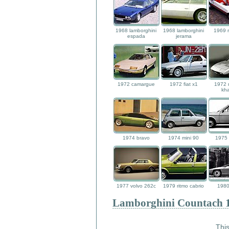
1968 lamborghini
1968 lamborghini
1969 
espada
jerama
1972 camargue
1972 fiat x1
1972 
kh
1974 bravo
1974 mini 90
1975 
1977 volvo 262c
1979 ritmo cabrio
1980
Lamborghini Countach 
This