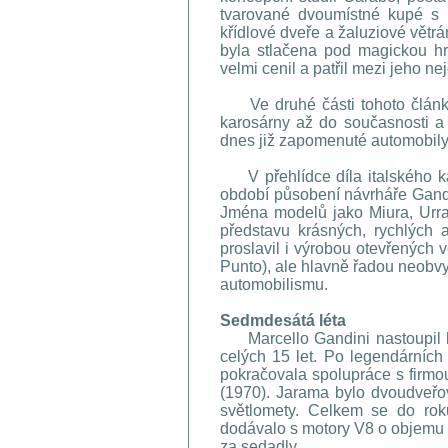
tvarované dvoumístné kupé s
křídlové dveře a žaluziové větr
byla stlačena pod magickou h
velmi cenil a patřil mezi jeho ne
Ve druhé části tohoto článku
karosárny až do současnosti 
dnes již zapomenuté automobily, 
V přehlídce díla italského k
období působení návrháře Gandi
Jména modelů jako Miura, Urra
představu krásných, rychlých 
proslavil i výrobou otevřených v
Punto), ale hlavně řadou neobvy
automobilismu.
Sedmdesátá léta
Marcello Gandini nastoupil k 
celých 15 let. Po legendárníc
pokračovala spolupráce s firm
(1970). Jarama bylo dvoudveřov
světlomety. Celkem se do rok
dodávalo s motory V8 o objemu 
za sedadly.