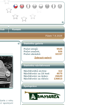
Klub
Kontakt
Pátek 7.8.2026
Statistika galerie
Počet strojů:
5545
Počet značek:
926
Počet obrázků:
32197
Zobrazit galerii
Statistika návštěvnosti
Návštěvníků on-line:
112
Návštěvníci za 24 hod:
4075
Návštěvníci za týden:
26620
Návštěvníci za měsíc:
136813
Spolupráce
zela z roku
cí sportovní