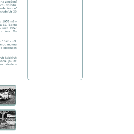
t na zlepšení
uchu vpředu.
oda tronca“
osledních 30
ku 1959 měly
a SZ (Sprint
 v roce 1957
do lesa. Do
mu 1570 cm3.
měnou motoru
y o objemech
h italských
ycen, jak se
na slavila v