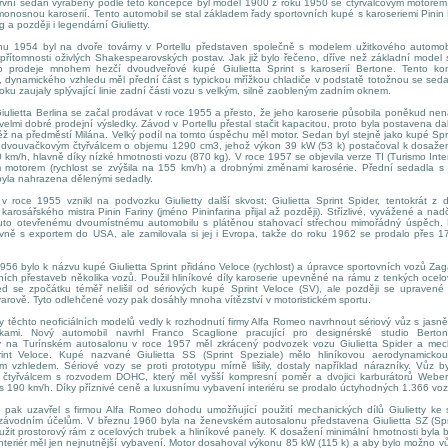
První sedan vyráběný podle této koncepce byl model 1900 z roku 1950 se čtyřválcovým motore
nosnou karoserií. Tento automobil se stal základem řady sportovních kupé s karoseriemi Pinin 
 a později i legendární Giulietty.
54 byl na dvoře továrny v Portellu představen společně s modelem užitkového automobi
a přítomnosti oživlých Shakespearovských postav. Jak již bylo řečeno, dříve než základní model
 prodeje mnohem hezčí dvoudveřové kupé Giulietta Sprint s karoserií Bertone. Tento ko
, dynamického vzhledu měl přední část s typickou mřížkou chladiče v podstatě totožnou se seda
ku zaujaly splývající linie zadní části vozu s velkým, silně zaobleným zadním oknem.
etta Berlina se začal prodávat v roce 1955 a přesto, že jeho karoserie působila poněkud nen
elmi dobré prodejní výsledky. Závod v Portellu přestal stačit kapacitou, proto byla postavena da
ěž na předměstí Milána. Velký podíl na tomto úspěchu měl motor. Sedan byl stejně jako kupé Sp
 dvouvačkovým čtyřválcem o objemu 1290 cm3, jehož výkon 39 kW (53 k) postačoval k dosaže
0 km/h, hlavně díky nízké hmotnosti vozu (870 kg). V roce 1957 se objevila verze TI (Turismo Inte
 motorem (rychlost se zvýšila na 155 km/h) a drobnými změnami karosérie. Přední sedadla s
yla nahrazena dělenými sedadly.
e 1955 vznikl na podvozku Giulietty další skvost: Giulietta Sprint Spider, tentokrát z d
arosářského mistra Pinin Fariny (jméno Pininfarina přijal až později). Střízlivé, vyvážené a nad
omuto otevřenému dvoumístnému automobilu s plátěnou stahovací střechou mimořádný úspěch.
avně s exportem do USA, ale zamilovala si jej i Evropa, takže do roku 1962 se prodalo přes 1
 bylo k názvu kupé Giulietta Sprint přidáno Veloce (rychlost) a úpravce sportovních vozů Zaga
lních přestaveb několika vozů. Použil hliníkové díly karoserie upevněné na rámu z tenkých ocelo
ed se zpočátku téměř nelišil od sériových kupé Sprint Veloce (SV), ale později se upravené
tvarově. Tyto odlehčené vozy pak dosáhly mnoha vítězství v motoristickém sportu.
hto neoficiálních modelů vedly k rozhodnutí firmy Alfa Romeo navrhnout sériový vůz s jasně
stikami. Nový automobil navrhl Franco Scaglione pracující pro designérské studio Berton
ý na Turínském autosalonu v roce 1957 měl zkrácený podvozek vozu Giulietta Spider a mech
int Veloce. Kupé nazvané Giulietta SS (Sprint Speziale) mělo hliníkovou aerodynamickou 
ím vzhledem. Sériové vozy se proti prototypu mírně lišily, dostaly například nárazníky. Vůz 
 čtyřválcem s rozvodem DOHC, který měl vyšší kompresní poměr a dvojici karburátorů Weber
řes 190 km/h. Díky příznivé ceně a luxusnímu vybavení interiéru se prodalo úctyhodných 1.366 voz
 uzavřel s firmou Alfa Romeo dohodu umožňující použití mechanických dílů Giulietty ke 
závodním účelům. V březnu 1960 byla na ženevském autosalonu představena Giulietta SZ (Spr
užit prostorový rám z ocelových trubek a hliníkové panely. K dosažení minimální hmotnosti byla 
 interiér měl jen nejnutnější vybavení. Motor dosahoval výkonu 85 kW (115 k) a aby bylo možno v