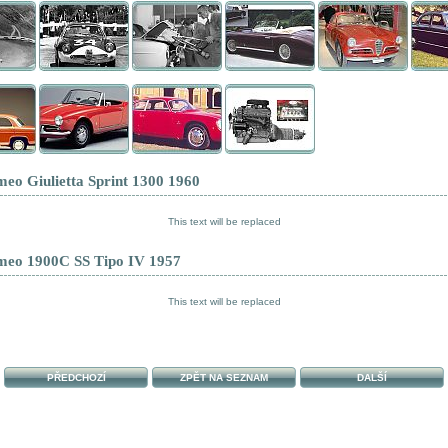
eo Giulietta Sprint 1300 1960
This text will be replaced
meo 1900C SS Tipo IV 1957
This text will be replaced
PŘEDCHOZÍ
ZPĚT NA SEZNAM
DALŠÍ