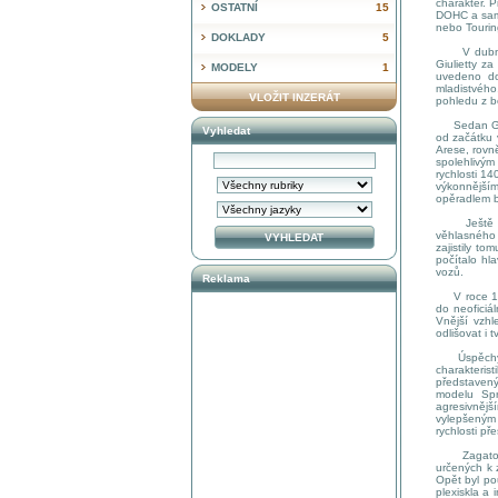
charakter. 
OSTATNÍ
15
DOHC a samo
nebo Touring
DOKLADY
5
V dubnu 19
Giulietty z
MODELY
1
uvedeno do
mladistvého
VLOŽIT INZERÁT
pohledu z bo
Sedan Giuli
Vyhledat
od začátku v
Arese, rovn
spolehlivým
rychlosti 14
výkonnějším
opěradlem b
Ještě v roc
věhlasného k
zajistily t
počítalo hl
vozů.
Reklama
V roce 1956
do neoficiá
Vnější vzhl
odlišovat i 
Úspěchy těc
charakteri
představen
modelu Spr
agresivnějš
vylepšeným
rychlosti p
Zagato pak
určených k 
Opět byl po
plexiskla a