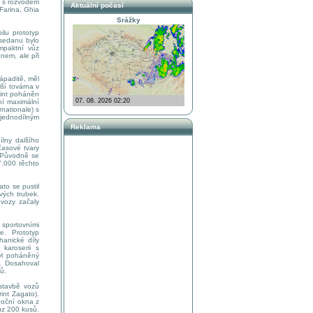
m s rozvodem
Aktuální počasí
Farina, Ghia
Srážky
lu prototyp
 sedanu bylo
mpaktní vůz
nem, ale při
ápaditě, měl
lší továrna v
rint poháněn
ní maximální
rnationale) s
 jednodílným
Reklama
ílny dalšího
časové tvary
 Původně se
7.000 těchto
to se pustil
vých trubek.
 vozy začaly
 sportovními
e. Prototyp
anické díly
karoserii s
byl poháněný
. Dosahoval
ů.
stavbě vozů
int Zagato).
boční okna z
ůz 200 kusů.