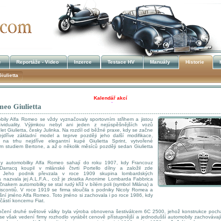
e
Reportáže - Video
Inzerce
Testace HV
Manuály
Historie
iulietta
Kalendář akcí
eo Giulietta
!!! UKRADENÉ STROJE !!!
 Alfa Romeo se vždy vyznačovaly sportovním střihem a jistou
ividuality. Výjimkou nebyl ani jeden z nejúspěšnějších vozů
et Giulietta, česky Julinka. Na rozdíl od běžné praxe, kdy se začne
jdříve základní model a teprve později jeho další modifikace,
e na trhu nejdříve elegantní kupé Giulietta Sprint, vytvořené
m studiem Bertone, a až o několik měsíců později sedan Giulietta
tomobilky Alfa Romeo sahají do roku 1907, kdy Francouz
Darracq koupil v milánské čtvrti Portello dílny a založil zde
t. Jeho podnik převzala v roce 1909 skupina lombardských
a nazvala jej A.L.F.A., což je zkratka Anonime Lombarda Fabbrica
Znakem automobilky se stal rudý kříž v bílém poli (symbol Milána) a
scontiů. V roce 1919 se firma sloučila s podniky Nicoly Romea a
šní jméno Alfa Romeo. Toto jméno si zachovala i po roce 1986, kdy
částí koncernu Fiat.
í druhé světové války byla výroba obnovena šestiválcem 6C 2500, jehož konstrukce pochá
se však vedení firmy rozhodlo vyrábět cenově přístupnější a jednodušší automobily zachovávají