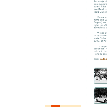
Pro svoje ob
aerodynamik
Zadní část 
(ustřižená 
vozů Giuliet
Postupem ča
mimo jiné vý
Zagato) se 
nebo na Al
závodů se al
V roce 1962
Vozy Giulie
stala Giuli
1357, 1570
O popularit
osobností n
pokouší dos
Portellu sp
zdroj:
auto.