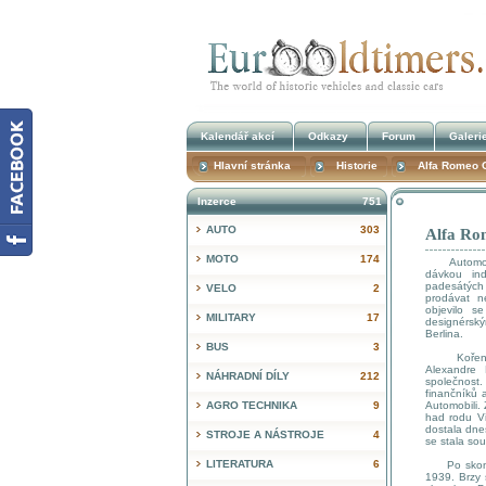
Kalendář akcí
Odkazy
Forum
Galeri
Hlavní stránka
Historie
Alfa Romeo G
Inzerce
751
AUTO
303
Alfa Rom
MOTO
174
Automobily
dávkou ind
padesátých l
VELO
2
prodávat ne
objevilo s
MILITARY
17
designérský
Berlina.
BUS
3
Kořeny au
Alexandre 
NÁHRADNÍ DÍLY
212
společnos
finančníků 
AGRO TECHNIKA
9
Automobili. 
had rodu Vi
dostala dne
STROJE A NÁSTROJE
4
se stala sou
LITERATURA
6
Po skončen
1939. Brzy 