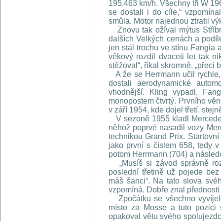
195,463 km/h. Všechny tři W 19
se dostali i do cíle,“ vzpomín
smůla. Motor najednou ztratil vý
Znovu tak ožíval mýtus Stříbrn
dalších Velkých cenách a podíl
jen stál trochu ve stínu Fangia
věkový rozdíl dvaceti let tak 
stěžoval“, říkal skromně, „přeci
A že se Herrmann učil rychle,
dostali aerodynamické automo
vhodnější. Kling vypadl, Fan
monopostem čtvrtý. Prvního věn
v září 1954, kde dojel třetí, stej
V sezoně 1955 kladl Mercedes 
něhož poprvé nasadil vozy Mer
technikou Grand Prix. Startovní
jako první s číslem 658, tedy v
potom Herrmann (704) a násled
„Musíš si závod správně rozd
poslední třetině už pojede bez
máš šanci“. Na tato slova své
vzpomíná. Dobře znal přednosti 
Zpočátku se všechno vyvíjelo
místo za Mosse a tuto pozici s
opakoval větu svého spolujezdc