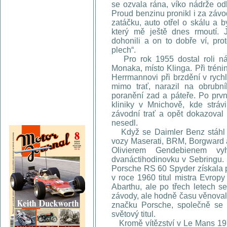
se ozvala rána, víko nádrže odl
Proud benzinu pronikl i za závo
zatáčku, auto otřel o skálu a b
který mě ještě dnes rmoutí
dohonili a on to dobře ví, pro
plech“.
Pro rok 1955 dostal roli náh
Monaka, místo Klinga. Při trén
Herrmannovi při brzdění v rych
mimo trať, narazil na obrubn
poranění zad a páteře. Po prvn
kliniky v Mnichově, kde stráv
závodní trať a opět dokazoval
nesedl.
Když se Daimler Benz stáhl z 
vozy Maserati, BRM, Borgward a
Olivierem Gendebienem 
dvanáctihodinovku v Sebringu.
Porsche RS 60 Spyder získala p
v roce 1960 titul mistra Evrop
Abarthu, ale po třech letech s
závody, ale hodně času věnoval 
značku Porsche, společně se 
světový titul.
Kromě vítězství v Le Mans 197