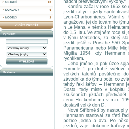
nadchl přesvědčivými výkony.“
OSTATNÍ
15
Kariéru začal v roce 1952 se
DOKLADY
5
jezdil rallye i jízdy spolehlivo
Lyon-Charbonnieres. Všiml si
MODELY
1
angažoval jej do továrního týmu
VLOŽIT INZERÁT
h Le Mans, v němž s Helmutem 
do 1,5 litru. Ve stejném roce si j
Vyhledat
v týmu Mercedes, za který star
jezdil ještě s Porsche 550 Spy
Panamericana nebo Mille Migl
Migilia 1954, kdy Herrmann 
rychlíkem.
Jeho jméno je pak úzce spjat
Formule 1 po druhé světové v
Reklama
velkých talentů poválečné d
závodníka do týmu poté, co zvlá
tehdy řekl šéfovi – Herrmann je
Dostal tedy místo v kokpitu 
zkušebních jízdách předváděl 
cenu Hockenheimu v roce 1954
dostavil velký den D.
Nové Stříbrné šípy nastoupily 
Herrmann startoval ze třetí řa
pozice jedna a dva. Po něko
jezdců, zajel dokonce traťový 