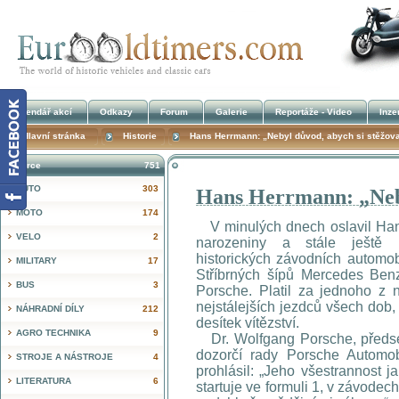
Kalendář akcí
Odkazy
Forum
Galerie
Reportáže - Video
Inze
Hlavní stránka
Historie
Hans Herrmann: „Nebyl důvod, abych si stěžova
Inzerce
751
AUTO
303
Hans Herrmann: „Neby
!
MOTO
174
V minulých dnech oslavil Han
VELO
2
narozeniny a stále ještě
historických závodních automo
MILITARY
17
Stříbrných šípů Mercedes Ben
BUS
3
Porsche. Platil za jednoho z n
nejstálejších jezdců všech dob,
NÁHRADNÍ DÍLY
212
desítek vítězství.
AGRO TECHNIKA
9
Dr. Wolfgang Porsche, předse
dozorčí rady Porsche Automo
STROJE A NÁSTROJE
4
prohlásil: „Jeho všestrannost j
LITERATURA
6
startuje ve formuli 1, v závodec