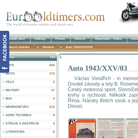
Kalendář akcí
Odkazy
Forum
Galerie
Reportáže - Video
Inze
Hlavní stránka
Historie
Auto 1943/XXV/03
Inzerce
752
AUTO
304
Auto 1943/XXV/03
!
MOTO
174
Václav Vondřich - in memoriam.
VELO
2
Divoké závody a lety B. Roseme
Český motorový sport. Slovníče
MILITARY
17
knihy o rychlosti. Několik za
BUS
3
Říma. Nároky třetích osob a jej
Diesel.
NÁHRADNÍ DÍLY
212
AGRO TECHNIKA
9
STROJE A NÁSTROJE
4
LITERATURA
6