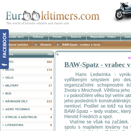
Kalendář akcí
Odkazy
Forum
Galerie
Reportáže - Video
Inze
Hlavní stránka
Historie
BAW-Spatz - vrabec v hrsti
Inzerce
750
!
AUTO
302
BAW-Spatz - vrabec v 
MOTO
174
Hans Ledwinka - vynikají
VELO
2
vytříbeným smyslem pro det
organizačními schopnostmi tr
MILITARY
17
života v Mnichově. Většina jeho p
BUS
3
i v pokročilém věku byl velmi akt
jeho posledních konstruktérský
NÁHRADNÍ DÍLY
212
nemluví. Podílel se totiž na ko
AGRO TECHNIKA
9
BAW-Spatz – tedy vrabec, který 
Herold Friedrich a spol.
STROJE A NÁSTROJE
4
Vraťme se však na začátek. V
LITERATURA
6
spolu s majitelem továrny na 