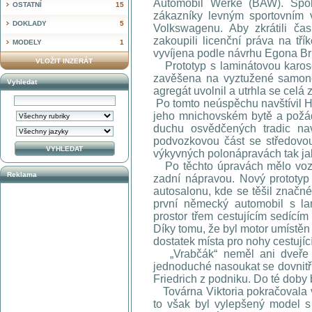
Automobil Werke (BAW). Spole
OSTATNÍ
15
zákazníky levným sportovním 
DOKLADY
5
Volkswagenu. Aby zkrátili čas
zakoupili licenční práva na tř
MODELY
1
vyvíjena podle návrhu Egona Br
VLOŽIT INZERÁT
Prototyp s laminátovou karos
zavěšena na vyztužené samono
Vyhledat
agregát uvolnil a utrhla se celá 
Po tomto neúspěchu navštívil H
jeho mnichovském bytě a požáda
duchu osvědčených tradic nav
podvozkovou část se středovo
výkyvných polonápravách tak ja
Po těchto úpravách mělo vozid
Reklama
zadní nápravou. Nový prototyp
autosalonu, kde se těšil značn
první německý automobil s la
prostor třem cestujícím sedícím
Díky tomu, že byl motor umístěn
dostatek místa pro nohy cestujíc
„Vrabčák“ neměl ani dveře a
jednoduché nasoukat se dovnitř
Friedrich z podniku. Do té doby
Továrna Viktoria pokračovala 
to však byl vylepšený model 