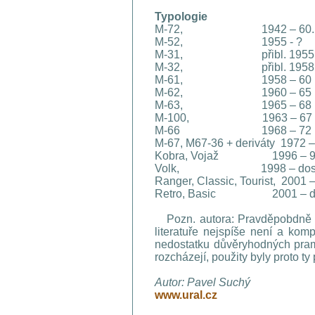
Typologie
M-72, 1942 – 60. l
M-52, 1955 - ?
M-31, přibl. 1955 –
M-32, přibl. 1958 -
M-61, 1958 – 60
M-62, 1960 – 65
M-63, 1965 – 68
M-100, 1963 – 67
M-66 1968 – 72
M-67, M67-36 + deriváty 1972 
Kobra, Vojaž 1996 – 9
Volk, 1998 – dos
Ranger, Classic, Tourist, 2001 
Retro, Basic 2001 – d
Pozn. autora: Pravděpobdně ne
literatuře nejspíše není a ko
nedostatku důvěryhodných pra
rozcházejí, použity byly proto t
Autor: Pavel Suchý
www.ural.cz