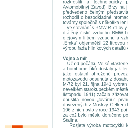
rozkreslili a technologicky
Avtomobilnyj Zavod). Brzy na j
předvedeno čelným představite
rozhodli o bezodkladné hromad
továrny společně s několika len
Ve srovnání s BMW R 71 byly n
drátěný čistič vzduchu BMW b
olejovým filtrem vzduchu a v
„Emka“ objemnější 22 litrovou 
výrobu řada hliníkových detailů 
Vojna a mír
Už od počátku Velké vlasten
a bombometčíků dostaly jak le
jako ostatní ohrožené prov
motozavodu odsunuta z dosahu
M-72 byl 21. října 1941 vybrán
nevelkém starokupeckém městě b
listopadu 1941) začala zřizova
opustila novou „továrnu“ prv
dovezených z Moskvy. Celkem by
106 z nich bylo v roce 1943 poř
za což bylo městu doručeno po
Stalina.
Rozjetá výroba motocyklů M-7