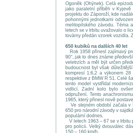
Ogoněk (Ohýnek). Celá epizod
jako paralelní příběh v Kyjev
projektu do Záporoží, kde nadál
pohonnými jednotkami odvozený
melitopilského závodu. Téma au
letech se v Irbitu uvažovalo o 
továrny předán vzorek vozidla. Z
650 kubíků na dalších 40 let
Rok 1958 přinesl zajímavý prot
90°, jak to dnes známe předevš
veletrzích a měl být určen pře
budoucnost byl však důležitě
kompresí 1:6,2 a výkonem 28 
respektive z BMW R 51. Celé ša
tento model vystřídal moderni
vidlicí. Zadní kolo bylo ovš
odpružení. Tento anachronismus
1965, který přinesl nově postave
Ve stejném období začala v I
650 pro národní závody v sajdk
populární dodnes.
V letech 1963 – 67 se v Irbitu
pro policii. Velký dvouválec d
150 – 160 km/h.