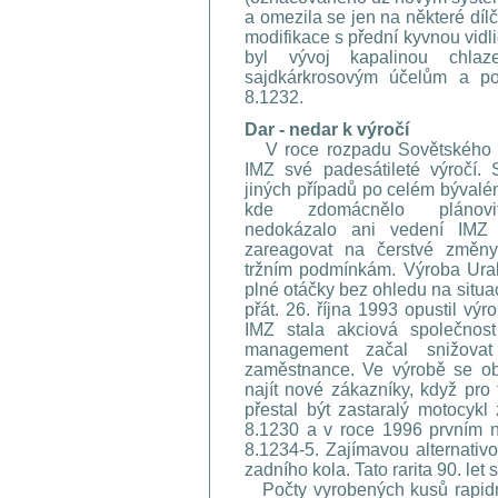
a omezila se jen na některé dílč
modifikace s přední kyvnou vidl
byl vývoj kapalinou chla
sajdkárkrosovým účelům a poz
8.1232.
Dar - nedar k výročí
V roce rozpadu Sovětského s
IMZ své padesátileté výročí. 
jiných případů po celém býval
kde zdomácnělo plánovit
nedokázalo ani vedení IMZ 
zareagovat na čerstvé změny
tržním podmínkám. Výroba Ura
plné otáčky bez ohledu na situaci
přát. 26. října 1993 opustil výr
IMZ stala akciová společno
management začal snižovat
zaměstnance. Ve výrobě se ob
najít nové zákazníky, když pro
přestal být zastaralý motocyk
8.1230 a v roce 1996 prvním
8.1234-5. Zajímavou alternati
zadního kola. Tato rarita 90. le
Počty vyrobených kusů rapidně