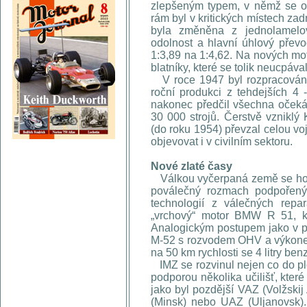
zlepšeným typem, v němž se od
rám byl v kritických místech za
byla změněna z jednolamelo
odolnost a hlavní úhlový pře
1:3,89 na 1:4,62. Na nových mo
blatníky, které se tolik neucpáv
V roce 1947 byl rozpracován p
roční produkci z tehdejších 4
nakonec předčil všechna očeká
30 000 strojů. Čerstvě vzniklý
(do roku 1954) převzal celou vo
objevovat i v civilním sektoru.
Nové zlaté časy
Válkou vyčerpaná země se ho
poválečný rozmach podpořený 
technologií z válečných repa
„vrchový“ motor BMW R 51, k
Analogickým postupem jako v pří
M-52 s rozvodem OHV a výkonem 
na 50 km rychlosti se 4 litry be
IMZ se rozvinul nejen co do plo
podporou několika učilišť, které
jako byl pozdější VAZ (Volžsk
(Minsk) nebo UAZ (Uljanovsk). 