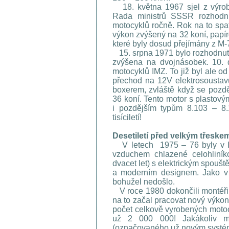
18. května 1967 sjel z výrobní
Rada ministrů SSSR rozhodnu
motocyklů ročně. Rok na to spat
výkon zvýšený na 32 koní, papíro
které byly dosud přejímány z M-
15. srpna 1971 bylo rozhodnuto
zvýšena na dvojnásobek. 10. 
motocyklů IMZ. To již byl ale o
přechod na 12V elektrosoustav
boxerem, zvláště když se pozd
36 koní. Tento motor s plastov
i pozdějším typům 8.103 – 8.
tisíciletí!
Desetiletí před velkým třeske
V letech 1975 – 76 byly v IM
vzduchem chlazené celohliní
dvacet let) s elektrickým spou
a moderním designem. Jako v 
bohužel nedošlo.
V roce 1980 dokončili montéři 
na to začal pracovat nový výko
počet celkově vyrobených motoc
už 2 000 000! Jakákoliv m
(označovaného už novým systé