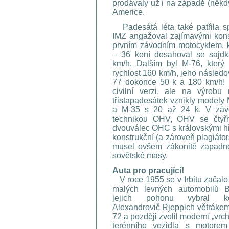
prodávaly už i na západě (někd
Americe.
Padesátá léta také patřila sp
IMZ angažoval zajímavými kons
prvním závodním motocyklem, 
– 36 koní dosahoval se sajdk
km/h. Dalším byl M-76, který
rychlost 160 km/h, jeho následo
77 dokonce 50 k a 180 km/h! M
civilní verzi, ale na výrobu 
třistapadesátek vznikly modely
a M-35 s 20 až 24 k. V závo
technikou OHV, OHV se čtyřmi
dvouválec OHC s královskými h
konstrukční (a zároveň plagiátor
musel ovšem zákonitě zapadno
sovětské masy.
Auta pro pracující!
V roce 1955 se v Irbitu začal
malých levných automobilů B
jejich pohonu vybral ko
Alexandrovič Rjeppich větráke
72 a později zvolil moderní „vrc
terénního vozidla s motore