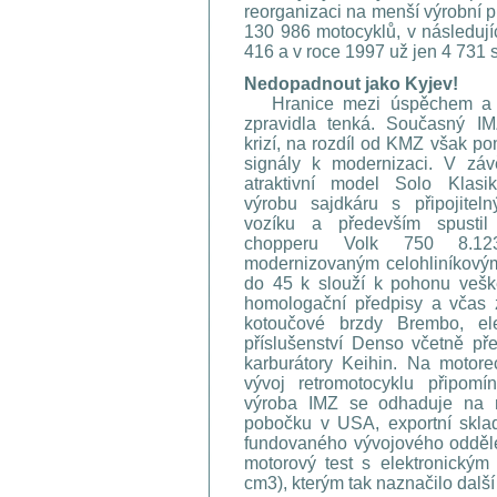
reorganizaci na menší výrobní p
130 986 motocyklů, v následují
416 a v roce 1997 už jen 4 731 s
Nedopadnout jako Kyjev!
Hranice mezi úspěchem a
zpravidla tenká. Současný IM
krizí, na rozdíl od KMZ však po
signály k modernizaci. V závěr
atraktivní model Solo Klasik
výrobu sajdkáru s připojite
vozíku a především spustil
chopperu Volk 750 8.1
modernizovaným celohliníkový
do 45 k slouží k pohonu vešk
homologační předpisy a včas z
kotoučové brzdy Brembo, ele
příslušenství Denso včetně pře
karburátory Keihin. Na motore
vývoj retromotocyklu připomí
výroba IMZ se odhaduje na n
pobočku v USA, exportní skla
fundovaného vývojového oddělen
motorový test s elektronickým
cm3), kterým tak naznačilo další