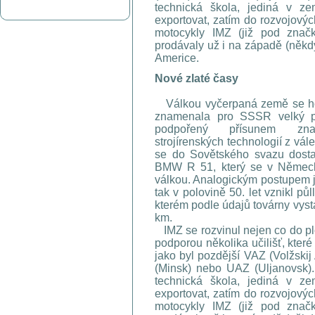
technická škola, jediná v z
exportovat, zatím do rozvojovýc
motocykly IMZ (již pod značk
prodávaly už i na západě (někd
Americe.
Nové zlaté časy
Válkou vyčerpaná země se hoj
znamenala pro SSSR velký p
podpořený přísunem zna
strojírenských technologií z vál
se do Sovětského svazu dostal
BMW R 51, který se v Německ
válkou. Analogickým postupem 
tak v polovině 50. let vznikl p
kterém podle údajů továrny vysta
km.
IMZ se rozvinul nejen co do plo
podporou několika učilišť, které
jako byl pozdější VAZ (Volžsk
(Minsk) nebo UAZ (Uljanovsk). 
technická škola, jediná v z
exportovat, zatím do rozvojovýc
motocykly IMZ (již pod značk