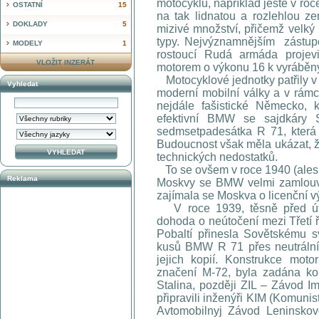
motocyklů, například ještě v roc
OSTATNÍ
15
na tak lidnatou a rozlehlou ze
DOKLADY
5
mizivé množství, přičemž velký
typy. Nejvýznamnějším zástupc
MODELY
1
rostoucí Rudá armáda projev
VLOŽIT INZERÁT
motorem o výkonu 16 k vyráběný
Motocyklové jednotky patřily v
Vyhledat
moderní mobilní války a v rámc
nejdále fašistické Německo, 
efektivní BMW se sajdkáry 
sedmsetpadesátka R 71, která
Budoucnost však měla ukázat, ž
technických nedostatků.
To se ovšem v roce 1940 (ales
Reklama
Moskvy se BMW velmi zamlouval
zajímala se Moskva o licenční 
V roce 1939, těsně před út
dohoda o neútočení mezi Třetí 
Pobaltí přinesla Sovětskému 
kusů BMW R 71 přes neutrální 
jejich kopií. Konstrukce moto
značení M-72, byla zadána kon
Stalina, později ZIL – Závod 
připravili inženýři KIM (Komunis
Avtomobilnyj Závod Leninsko