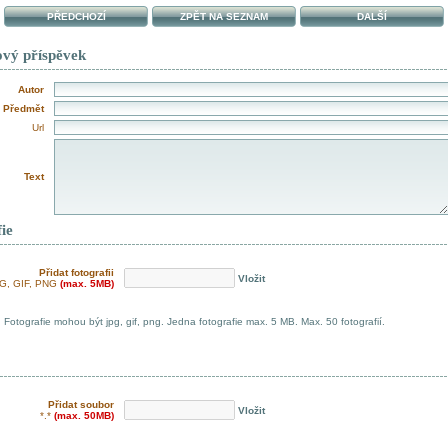
PŘEDCHOZÍ
ZPĚT NA SEZNAM
DALŠÍ
ový příspěvek
Autor
Předmět
Url
Text
ie
Přidat fotografii
Vložit
G, GIF, PNG
(max. 5MB)
Fotografie mohou být jpg, gif, png. Jedna fotografie max. 5 MB. Max. 50 fotografií.
Přidat soubor
Vložit
*.*
(max. 50MB)