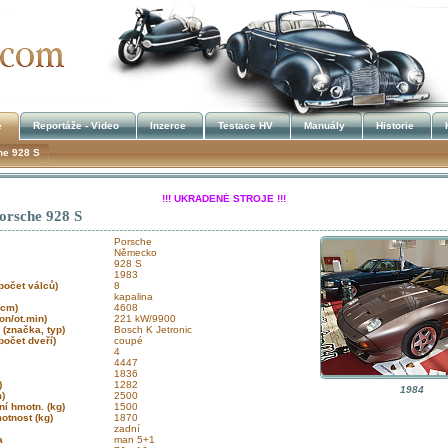
e
Reportáže - Video
Inzerce
Testace HV
Manuály
Historie
he 928 S
!!! UKRADENÉ STROJE !!!
orsche 928 S
Kalendář akcí
Porsche
Německo
928 S
1983
 počet válců)
8
kapalina
(ccm)
4608
on/ot.min)
221 kW/9900
 (značka, typ)
Bosch K Jetronic
počet dveří)
coupé
4
)
4447
)
1836
m)
1282
1984
m)
2500
ní hmotn. (kg)
1500
otnost (kg)
1870
zadní
ka
man 5+1