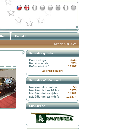
Klub
Kontakt
Neděle 9.8.2026
Statistika galerie
Počet strojů:
5545
Počet značek:
926
Počet obrázků:
32197
Zobrazit galerii
Statistika návštěvnosti
Návštěvníků on-line:
58
Návštěvníci za 24 hod:
5178
Návštěvníci za týden:
24861
Návštěvníci za měsíc:
127874
Spolupráce