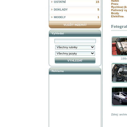
Ráfek
OSTATNÍ
15
Pneu
Rychlost (
DOKLADY
5
Palivový 
Brzdy
Elektřina
MODELY
1
VLOŽIT INZERÁT
Fotograf
Vyhledat
198
Reklama
Zdroj: archi