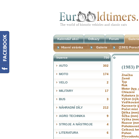
Kalendář akcí
Odkazy
Forum
Galeri
Hlavní stránka
Galerie
(1983) Porsc
Inzerce
750
AUTO
302
(1983) P
MOTO
174
Značka
Země
Typ
VELO
2
Rok
Motor (typ,
MILITARY
17
Chlazení
Kubatura 
Výkon (výk
BUS
3
Vstřikování
Karoserie (
NÁHRADNÍ DÍLY
212
Počet míst
Délka (mm
AGRO TECHNIKA
9
Šířka (mm
Výška (m
Rozvor (m
STROJE A NÁSTROJE
4
Pohotovost
Celková hm
LITERATURA
6
Pohon
Převodov