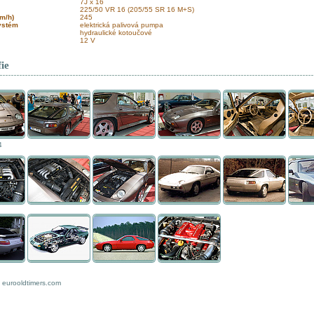
7J x 16
225/50 VR 16 (205/55 SR 16 M+S)
km/h)
245
systém
elektrická palivová pumpa
hydraulické kotoučové
12 V
ie
4
v eurooldtimers.com