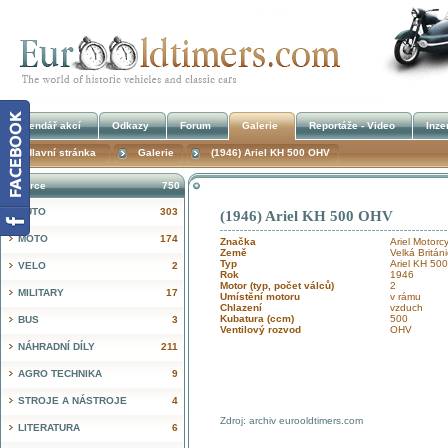
Kalendář akcí
Odkazy
Forum
Galerie
Reportáže - Video
Inze
Hlavní stránka
Galerie
(1946) Ariel KH 500 OHV
Inzerce
750
AUTO
303
(1946) Ariel KH 500 OHV
!
MOTO
174
Značka
Ariel Motorc
Země
Velká Britán
Typ
Ariel KH 50
VELO
2
Rok
1946
Motor (typ, počet válců)
2
MILITARY
17
Umístění motoru
v rámu
Chlazení
vzduch
Kubatura (ccm)
500
BUS
3
Ventilový rozvod
OHV
NÁHRADNÍ DÍLY
211
AGRO TECHNIKA
9
STROJE A NÁSTROJE
4
Zdroj: archiv eurooldtimers.com
LITERATURA
6