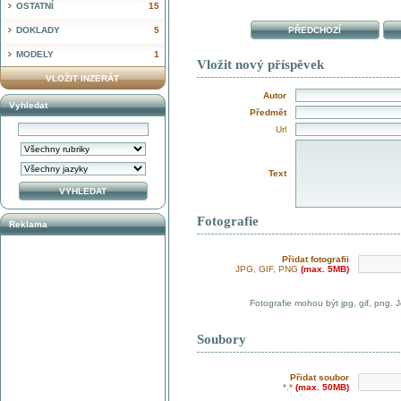
OSTATNÍ
15
DOKLADY
5
PŘEDCHOZÍ
MODELY
1
Vložit nový příspěvek
VLOŽIT INZERÁT
Autor
Vyhledat
Předmět
Url
Text
Fotografie
Reklama
Přidat fotografii
JPG, GIF, PNG
(max. 5MB)
Fotografie mohou být jpg, gif, png. 
Soubory
Přidat soubor
*.*
(max. 50MB)