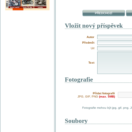
PŘEDCHOZÍ
Vložit nový příspěvek
Autor
Předmět
Url
Text
Fotografie
Přidat fotografii
JPG, GIF, PNG
(max. 5MB)
Fotografie mohou být jpg, gif, png. 
Soubory