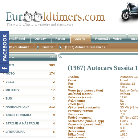
Kalendář akcí
Odkazy
Forum
Galerie
Reportáže - Video
Inze
Hlavní stránka
Galerie
(1967) Autocars Sussita 12
Inzerce
749
AUTO
303
(1967) Autocars Sussita 
!
MOTO
174
Značka
Autocars CO
Země
Izrael
VELO
2
Typ
Sussita 12
Rok
1967
MILITARY
17
Motor (typ, počet válců)
řadový čtyřv
Umístění motoru
vpředu
Kubatura (ccm)
1198
BUS
3
Vrtání (mm)
81
Zdvih (mm)
58,2
NÁHRADNÍ DÍLY
212
Výkon (výkon/ot.min)
35 kW (47 ko
Ventilový rozvod
OHV
Komprese
7,8
AGRO TECHNIKA
9
Točivý moment
87 Nm / (270
Karburátor (značka, typ)
Solex
STROJE A NÁSTROJE
4
Karoserie (počet dveří)
kombi, 3
Počet míst
4-5
Délka (mm)
4000
LITERATURA
6
Šířka (mm)
1610
Výška (mm)
1470