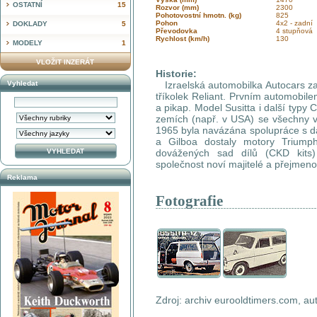
OSTATNÍ
15
Rozvor (mm)
2300
Pohotovostní hmotn. (kg)
825
Pohon
4x2 - zadní
DOKLADY
5
Převodovka
4 stupňová
Rychlost (km/h)
130
MODELY
1
VLOŽIT INZERÁT
Historie:
Vyhledat
Izraelská automobilka Autocars zah
tříkolek Reliant. Prvním automobil
a pikap. Model Susitta i další typy
zemích (např. v USA) se všechny 
1965 byla navázána spolupráce s d
a Gilboa dostaly motory Triump
dovážených sad dílů (CKD kits
společnost noví majitelé a přejmeno
Reklama
Fotografie
Zdroj: archiv eurooldtimers.com, au