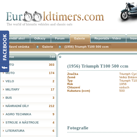
Kalendář akcí
Odkazy
Forum
Galerie
Reportáže - Video
Inze
Hlavní stránka
Galerie
(1956) Triumph T100 500 ccm
Inzerce
749
AUTO
303
(1956) Triumph T100 500 ccm
!
MOTO
174
Značka
Triumph Cycl
Země
Velká Britán
Typ
Triumph T1
VELO
2
Rok
1956
Chlazení
vzduch
MILITARY
17
Kubatura (ccm)
500
BUS
3
NÁHRADNÍ DÍLY
212
AGRO TECHNIKA
9
STROJE A NÁSTROJE
4
Fotografie
LITERATURA
6