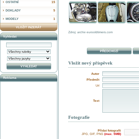
OSTATNÍ
15
DOKLADY
5
MODELY
1
VLOŽIT INZERÁT
Zdroj: archiv eurooldtimers.com
Vyhledat
PŘEDCHOZÍ
Vložit nový příspěvek
Autor
Reklama
Předmět
Url
Text
Fotografie
Přidat fotografii
JPG, GIF, PNG
(max. 5MB)