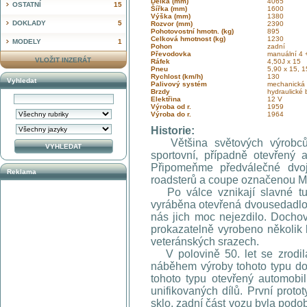
Délka (mm)
4065
OSTATNÍ
15
Šířka (mm)
1600
Výška (mm)
1380
DOKLADY
5
Rozvor (mm)
2390
Pohotovostní hmotn. (kg)
895
Celková hmotnost (kg)
1230
MODELY
1
Pohon
zadní
Převodovka
manuální 4 
VLOŽIT INZERÁT
Ráfek
4,50J x 15
Pneu
5,90 x 15, 
Rychlost (km/h)
130
Vyhledat
Palivový systém
mechanická
Brzdy
hydraulické
Elektřina
12 V
Výroba od r.
1959
Výroba do r.
1964
Historie:
Většina světových výrobců 
sportovní, případně otevřený 
Připomeňme předválečné dvoj
Reklama
roadsterů a coupe označenou M
Po válce vznikají slavné tu
vyráběna otevřená dvousedadlov
nás jich moc nejezdilo. Dochov
prokazatelně vyrobeno několik 
veteránských srazech.
V polovině 50. let se zrodi
náběhem výroby tohoto typu doc
tohoto typu otevřený automobi
unifikovaných dílů. První prot
sklo, zadní část vozu byla podo