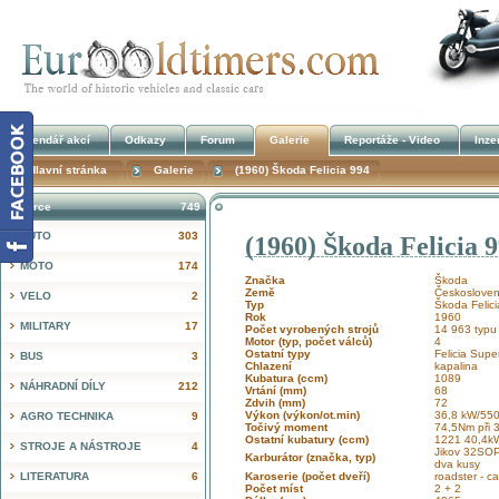
Kalendář akcí
Odkazy
Forum
Galerie
Reportáže - Video
Inze
Hlavní stránka
Galerie
(1960) Škoda Felicia 994
Inzerce
749
AUTO
303
(1960) Škoda Felicia 
!
MOTO
174
Značka
Škoda
Země
Českosloven
VELO
2
Typ
Škoda Felic
Rok
1960
MILITARY
17
Počet vyrobených strojů
14 963 typu 
Motor (typ, počet válců)
4
Ostatní typy
Felicia Sup
BUS
3
Chlazení
kapalina
Kubatura (ccm)
1089
NÁHRADNÍ DÍLY
212
Vrtání (mm)
68
Zdvih (mm)
72
Výkon (výkon/ot.min)
36,8 kW/55
AGRO TECHNIKA
9
Točivý moment
74,5Nm při 3
Ostatní kubatury (ccm)
1221 40,4k
STROJE A NÁSTROJE
4
Jikov 32SOP
Karburátor (značka, typ)
dva kusy
LITERATURA
6
Karoserie (počet dveří)
roadster - ca
Počet míst
2 + 2