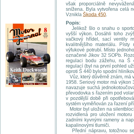
však proporciálně nevyvážená
snížena. Byla vytvořena celá n
Vznikla
Škoda 450
.
Popis:
Jelikož šlo o snahu o sportovn
vyšší výkon. Dosáhli toho zvý
vačkový hřídel, sací ventily 
kvalitnějšího materiálu. Píst
výfukové potrubí. Místo jednoh
označené Jikov 32 SOPb. Rozd
regulaci bodu zážehu, na Š 4
regulací (byl na první pohled už
oproti Š 440 bylo spodní hliníko
Vůz, který důvěrně znám, má vý
1958. Seriový motor má výkon 36
navazuje suchá jednokotoučov
převodovka s řazením pod volan
v pozdější době při opotřebová
systém vyměňován za řazení pří
Motor byl uložen na silentblocíc
rozvidlená pro uložení motoru
zadními kyvnými rameny a např
kapalinovými tlumiči.
Přední nápravu, totožnou se