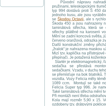
Původní nápravu nahradila 
pružinami, teleskopickými tlumič
typ 994 dostává proti Š 450 da
jednoho kusu, ale jsou vyráběné 
se
Škodou Octavii
, ale s rychl
Škoda 450 a jsou nahrazeny ná
laminátová střecha, která s
střechy plátěné na karoserii v
Mění se zadní koncová světla, j
červeno oranžová, odrazka je zv
Další konstrukční změny přic
„žralok“ je nahrazena maskou u
Mizí tzv. kaplička na přístrojo
přepínači. Je potažená koženko
Startér je elektromagnetický, 
sedačka se přestává monto
sedačkami. Vzadu, v duchu tehde
se přemísťuje na bok blatníků. T
vozidla. Vozy Felicia měly tém
1089 ccm. Montují se také nov
Felicia Super typ 996. Je na
Také laminátová střecha mění tva
Při montáži není třeba odstraňov
Kola mají rozměr 5,90 x 15. V
ozdobeny tzv. drátovými poklicem