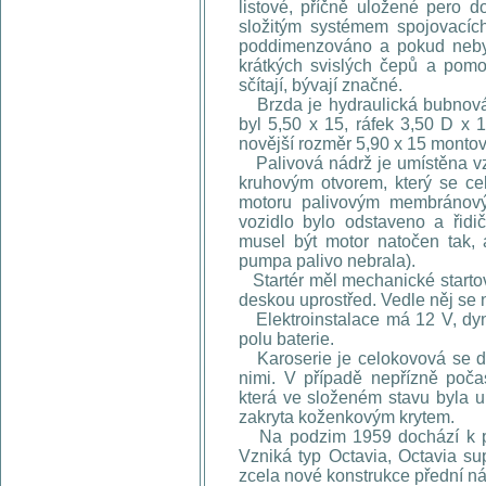
listové, příčně uložené pero 
složitým systémem spojovacíc
poddimenzováno a pokud nebyl
krátkých svislých čepů a pomoc
sčítají, bývají značné.
Brzda je hydraulická bubnová
byl 5,50 x 15, ráfek 3,50 D x 
novější rozměr 5,90 x 15 montov
Palivová nádrž je umístěna vza
kruhovým otvorem, který se ce
motoru palivovým membránov
vozidlo bylo odstaveno a řidič
musel být motor natočen tak, 
pumpa palivo nebrala).
Startér měl mechanické startová
deskou uprostřed. Vedle něj se 
Elektroinstalace má 12 V, dyn
polu baterie.
Karoserie je celokovová se d
nimi. V případě nepřízně počas
která ve složeném stavu byla 
zakryta koženkovým krytem.
Na podzim 1959 dochází k př
Vzniká typ Octavia, Octavia su
zcela nové konstrukce přední ná