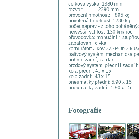
celková výška: 1380 mm
rozvor: 2390 mm
provozní hmotnost: 895 kg
povolená hmotnost: 1230 kg
počet náprav - z toho poháněnýc
nejvyšší rychlost: 130 km/hod
převodovka: manuální 4 stupňo
zapalování: cívka
karburátor: Jikov 32SPOb 2 kus
palivový systém: mechanická p
pohon: zadní, kardan
brzdový systém: přední i zadní 
kola přední
kola zadní: 4
pneumatiky pře
pneumatiky zadní: 5,90 x 15
Fotografie