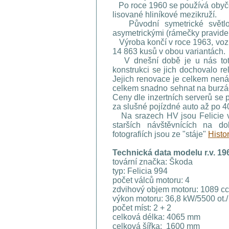
Po roce 1960 se používá obyče
lisované hliníkové mezikruží.
Původní symetrické světlom
asymetrickými (rámečky pravidel
Výroba končí v roce 1963, vozů
14 863 kusů v obou variantách.
V dnešní době je u nás toto 
konstrukci se jich dochovalo rel
Jejich renovace je celkem nenár
celkem snadno sehnat na burzác
Ceny dle inzertních serverů se p
za slušné pojízdné auto až po 4
Na srazech HV jsou Felicie v
starších návštěvnících na do
fotografiích jsou ze "stáje"
Histo
Technická data modelu r.v. 19
tovární značka: Škoda
typ: Felicia 994
počet válců motoru: 4
zdvihový objem motoru: 1089 c
výkon motoru: 36,8 kW
počet míst: 2 + 2
celková délka: 4065 mm
celková šířka: 1600 mm