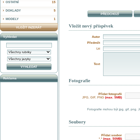
OSTATNÍ
15
DOKLADY
5
PŘEDCHOZÍ
MODELY
1
Vložit nový příspěvek
VLOŽIT INZERÁT
Vyhledat
Autor
Předmět
Url
Text
Reklama
Fotografie
Přidat fotografii
JPG, GIF, PNG
(max. 5MB)
Fotografie mohou být jpg, gif, png. 
Soubory
Přidat soubor
*.*
(max. 50MB)