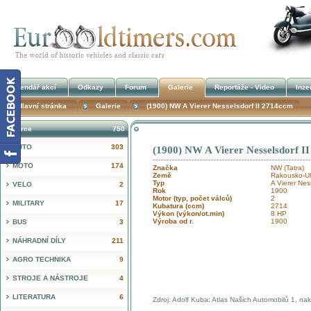
Kalendář akcí
Odkazy
Forum
Galerie
Reportáže - Video
Inze
Hlavní stránka
Galerie
(1900) NW A Vierer Nesselsdorf II 2714ccm
Inzerce
750
AUTO
303
(1900) NW A Vierer Nesselsdorf I
!
MOTO
174
Značka
NW (Tatra)
Země
Rakousko-Uh
Typ
A Vierer Ness
VELO
2
Rok
1900
Motor (typ, počet válců)
2
MILITARY
17
Kubatura (ccm)
2714
Výkon (výkon/ot.min)
8 HP
Výroba od r.
1900
BUS
3
NÁHRADNÍ DÍLY
211
AGRO TECHNIKA
9
STROJE A NÁSTROJE
4
LITERATURA
6
Zdroj: Adolf Kuba: Atlas Našich Automobilů 1, n