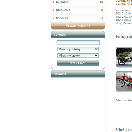
Výroba od 
OSTATNÍ
15
Výroba do 
DOKLADY
5
Provedení:
482,0 zákla
482,0/01 ex
MODELY
1
482,1 prove
Nový Zéland
VLOŽIT INZERÁT
Vyhledat
Fotograf
Reklama
Zdroj: arch
Vložit n