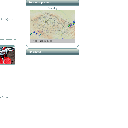
Aktuální počasí
Srážky
těz (vývoz
Reklama
a Brno