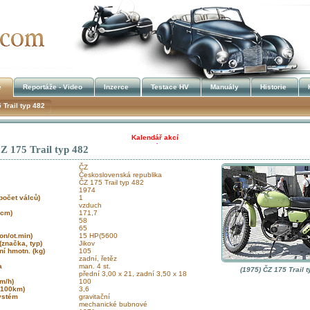
e
Reportáže - Video
Inzerce
Testace HV
Manuály
Historie
 Trail typ 482
Kalendář akcí
Z 175 Trail typ 482
!!! UKRADENÉ STROJE !!!
ČZ
Československá republika
ČZ 175 Trail typ 482
1974
 počet válců)
1
vzduch
(ccm)
171,7
)
58
)
65
on/ot.min)
15 HP(5600
(značka, typ)
Jikov
ní hmotn. (kg)
105
zadní, řetěz
ka
man. 4 st.
(1975) ČZ 175 Trail 
přední 3,00 x 21, zadní 3,50 x 18
km/h)
100
l/100km)
3,6
systém
gravitační
mechanické bubnové