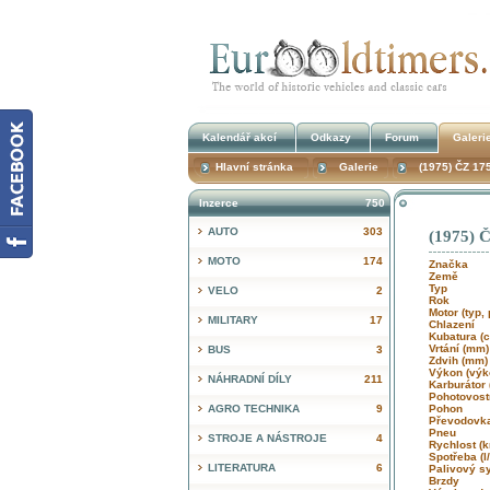
Kalendář akcí
Odkazy
Forum
Galeri
Hlavní stránka
Galerie
(1975) ČZ 175
Inzerce
750
AUTO
303
(1975) Č
MOTO
174
Značka
Země
Typ
VELO
2
Rok
Motor (typ,
MILITARY
17
Chlazení
Kubatura 
Vrtání (mm
BUS
3
Zdvih (mm
Výkon (výk
NÁHRADNÍ DÍLY
211
Karburátor 
Pohotovost
AGRO TECHNIKA
9
Pohon
Převodov
Pneu
STROJE A NÁSTROJE
4
Rychlost (
Spotřeba (
LITERATURA
6
Palivový 
Brzdy