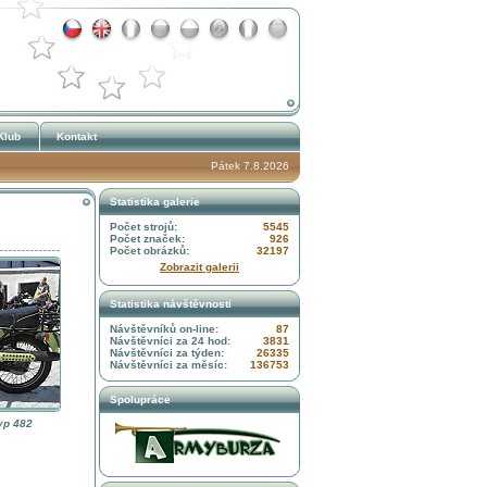
Klub
Kontakt
Pátek 7.8.2026
Statistika galerie
Počet strojů:
5545
Počet značek:
926
Počet obrázků:
32197
Zobrazit galerii
Statistika návštěvnosti
Návštěvníků on-line:
87
Návštěvníci za 24 hod:
3831
Návštěvníci za týden:
26335
Návštěvníci za měsíc:
136753
Spolupráce
typ 482