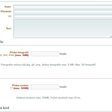
Autor
Předmět
Url
Text
ie
Přidat fotografii
Vložit
G, GIF, PNG
(max. 5MB)
Fotografie mohou být jpg, gif, png. Jedna fotografie max. 5 MB. Max. 50 fotografií.
Přidat soubor
Vložit
*.*
(max. 50MB)
Velikost souboru max. 50MB. Počet souborů max 10 ks.
ní kód