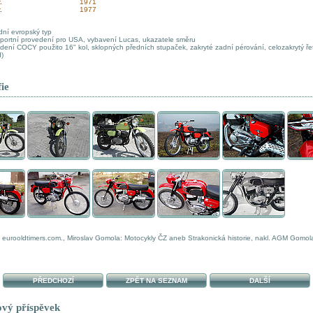
r.
1971
r.
1977
dní evropský typ
portní provedení pro USA, vybavení Lucas, ukazatele směru
dení COCY použito 16" kol, sklopných předních stupaček, zakryté zadní pérování, celozakrytý ře
)
ie
iv eurooldtimers.com., Miroslav Gomola: Motocykly ČZ aneb Strakonická historie, nakl. AGM Gomol
PŘEDCHOZÍ
ZPĚT NA SEZNAM
DALŠÍ
ový příspěvek