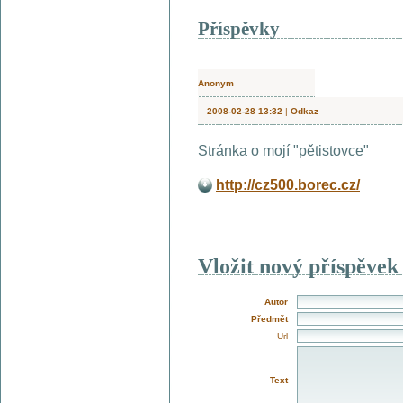
Příspěvky
Anonym
2008-02-28 13:32
|
Odkaz
Stránka o mojí "pětistovce"
http://cz500.borec.cz/
Vložit nový příspěvek
Autor
Předmět
Url
Text