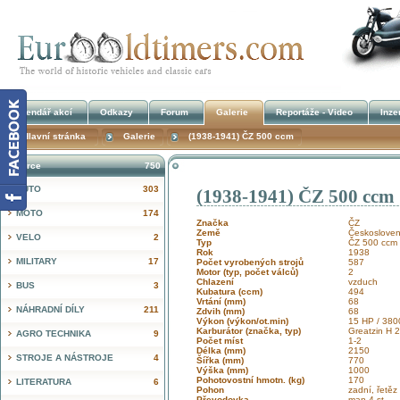
Kalendář akcí
Odkazy
Forum
Galerie
Reportáže - Video
Inze
Hlavní stránka
Galerie
(1938-1941) ČZ 500 ccm
Inzerce
750
AUTO
303
(1938-1941) ČZ 500 ccm
!
MOTO
174
Značka
ČZ
Země
Českosloven
VELO
2
Typ
ČZ 500 ccm
Rok
1938
MILITARY
17
Počet vyrobených strojů
587
Motor (typ, počet válců)
2
Chlazení
vzduch
BUS
3
Kubatura (ccm)
494
Vrtání (mm)
68
NÁHRADNÍ DÍLY
211
Zdvih (mm)
68
Výkon (výkon/ot.min)
15 HP / 380
Karburátor (značka, typ)
Greatzin H 
AGRO TECHNIKA
9
Počet míst
1-2
Délka (mm)
2150
STROJE A NÁSTROJE
4
Šířka (mm)
770
Výška (mm)
1000
Pohotovostní hmotn. (kg)
170
LITERATURA
6
Pohon
zadní, řetěz
Převodovka
man 4 st.