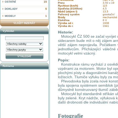
OSTATNÍ
15
Pneu
3,50 x 19
Rychlost (km/h)
115
Spotřeba (l/100km)
4,5
DOKLADY
5
Nádrž (objem l)
13,5
Palivový systém
gravitační
MODELY
1
Brzdy
mechanické
Elektřina
6 V
VLOŽIT INZERÁT
Výroba od r.
1938
Výroba do r.
1941
Vyhledat
Historie:
Motocykl ČZ 500 se začal vyvíjet v
sidecarem bude mít o něj zájem arm
větší zájem neprojevila. Počátkem 
jednotlivcům. Přicházející válečné 
motocykl velmi vzácný.
Popis:
Konstrukce rámu vychází z osvěd
Reklama
vzpěrami za motorem. Motor byl opro
plochými písty a diagonálními kaná
ložiscích. Tlumiče výfuku byly za m
Převodovka byla zcela nové konstr
byla spojena systémem semiblok (př
důmyslně konstruovaný tlumič záběru
Motocykl byl standardně stříkán ul
byly zelené. Kryt nádrže, výfuková k
další drobnosti dle individuální na
Fotografie