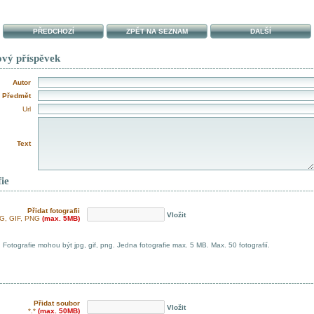
PŘEDCHOZÍ
ZPĚT NA SEZNAM
DALŠÍ
ový příspěvek
Autor
Předmět
Url
Text
ie
Přidat fotografii
Vložit
G, GIF, PNG
(max. 5MB)
Fotografie mohou být jpg, gif, png. Jedna fotografie max. 5 MB. Max. 50 fotografií.
Přidat soubor
Vložit
*.*
(max. 50MB)