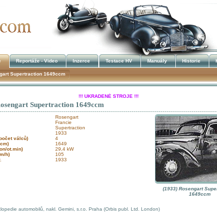
e
Reportáže - Video
Inzerce
Testace HV
Manuály
Historie
gart Supertraction 1649ccm
!!! UKRADENÉ STROJE !!!
Rosengart Supertraction 1649ccm
Kalendář akcí
Rosengart
Francie
Supertraction
1933
 počet válců)
4
(ccm)
1649
on/ot.min)
29,4 kW
km/h)
105
r.
1933
(1933) Rosengart Super
1649ccm
lopedie automobilů, nakl. Gemini, s.r.o. Praha (Orbis publ. Ltd. London)