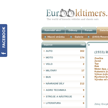
Kalendář akcí
Odkazy
Forum
Galeri
Hlavní stránka
Galerie
(1933) Rosen
Inzerce
748
AUTO
302
(1933) 
MOTO
174
Značka
Země
Typ
VELO
2
Rok
Motor (typ,
MILITARY
17
Kubatura 
Výkon (výk
Rychlost (
BUS
3
Výroba od 
NÁHRADNÍ DÍLY
212
AGRO TECHNIKA
9
STROJE A NÁSTROJE
4
LITERATURA
6
Zdroj: Encyk