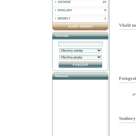
OSTATNÍ
15
DOKLADY
5
MODELY
1
Vložit n
VLOŽIT INZERÁT
Vyhledat
Reklama
Fotograf
JP
Soubory