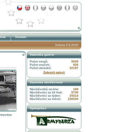
Klub
Kontakt
Sobota 8.8.2026
Statistika galerie
Počet strojů:
5545
Počet značek:
926
Počet obrázků:
32197
Zobrazit galerii
Statistika návštěvnosti
Návštěvníků on-line:
108
Návštěvníci za 24 hod:
5730
Návštěvníci za týden:
25314
Návštěvníci za měsíc:
130230
Spolupráce
traction